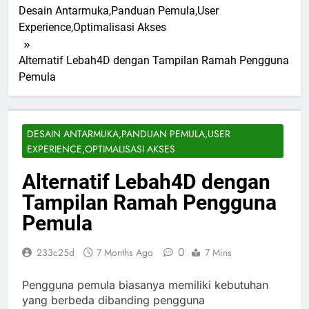
Desain Antarmuka,Panduan Pemula,User
Experience,Optimalisasi Akses
Alternatif Lebah4D dengan Tampilan Ramah Pengguna
Pemula
DESAIN ANTARMUKA,PANDUAN PEMULA,USER
EXPERIENCE,OPTIMALISASI AKSES
Alternatif Lebah4D dengan
Tampilan Ramah Pengguna
Pemula
0
233c25d
7 Months Ago
7 Mins
Pengguna pemula biasanya memiliki kebutuhan
yang berbeda dibanding pengguna