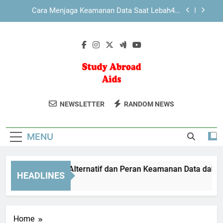
Skip
Daftar Edwinslot di Android dan iOS dengan
to
Langkah Praktis untuk Pengguna Baru
content
Daftar Lebah4D di Android dan iOS dengan Akses
Lebih Fleksibel
EDWINSLOT Link Alternatif dan Peran Keamanan
Data dalam Aktivitas Digital
Cara Menjaga Keamanan Data Saat Lebah4D
Login
Study Abroad
Temukan Panduan Lengkap Untuk
Daftar Edwinslot di Android dan iOS dengan
NEWSLETTER
RANDOM NEWS
Langkah Praktis untuk Pengguna Baru
Aids
Kuliah Di Luar Negeri Di Study Abroad
Daftar Lebah4D di Android dan iOS dengan Akses
Aids. Informasi Beasiswa, Persiapan,
Lebih Fleksibel
MENU
Dan Tips.
WINSLOT Link Alternatif dan Peran Keamanan Data dalam Aktiv
HEADLINES
Month Ago
Home