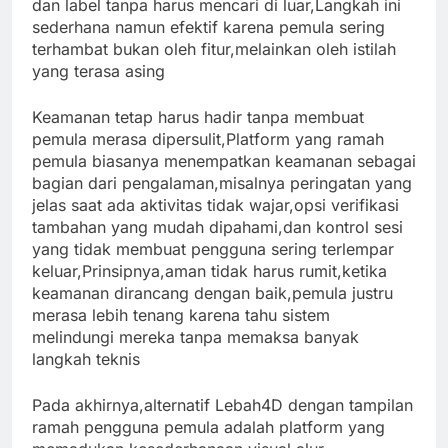
dan label tanpa harus mencari di luar,Langkah ini
sederhana namun efektif karena pemula sering
terhambat bukan oleh fitur,melainkan oleh istilah
yang terasa asing
Keamanan tetap harus hadir tanpa membuat
pemula merasa dipersulit,Platform yang ramah
pemula biasanya menempatkan keamanan sebagai
bagian dari pengalaman,misalnya peringatan yang
jelas saat ada aktivitas tidak wajar,opsi verifikasi
tambahan yang mudah dipahami,dan kontrol sesi
yang tidak membuat pengguna sering terlempar
keluar,Prinsipnya,aman tidak harus rumit,ketika
keamanan dirancang dengan baik,pemula justru
merasa lebih tenang karena tahu sistem
melindungi mereka tanpa memaksa banyak
langkah teknis
Pada akhirnya,alternatif Lebah4D dengan tampilan
ramah pengguna pemula adalah platform yang