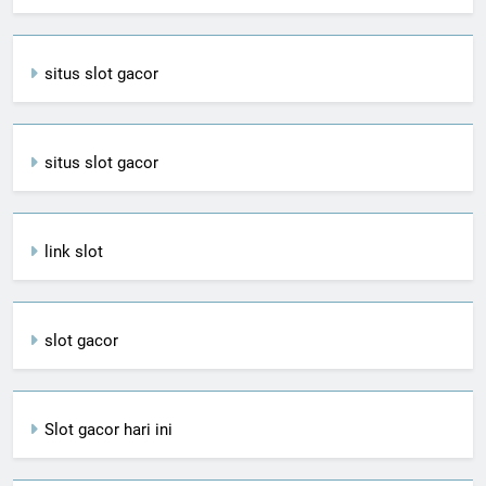
situs slot gacor
situs slot gacor
link slot
slot gacor
Slot gacor hari ini