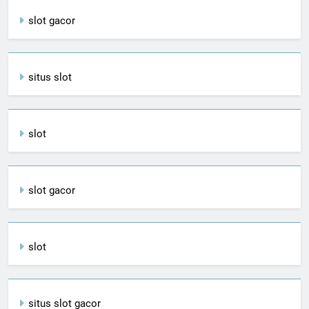
slot gacor
situs slot
slot
slot gacor
slot
situs slot gacor