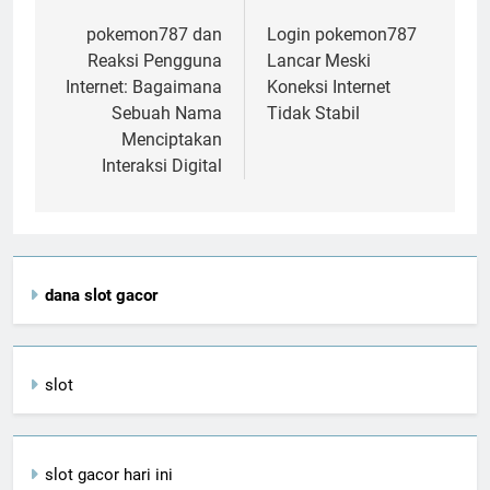
navigation
pokemon787 dan
Login pokemon787
Reaksi Pengguna
Lancar Meski
Internet: Bagaimana
Koneksi Internet
Sebuah Nama
Tidak Stabil
Menciptakan
Interaksi Digital
dana slot gacor
slot
slot gacor hari ini