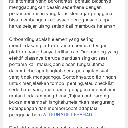
itu,alternatif yang berorientasi pemula biasanya
menggabungkan desain sederhana dengan
penamaan menu yang konsisten,agar pengguna
bisa membangun kebiasaan penggunaan tanpa
harus belajar ulang setiap kali membuka halaman
Onboarding adalah elemen yang sering
membedakan platform ramah pemula dengan
platform yang hanya terlihat rapi,Onboarding yang
efektif biasanya berupa panduan singkat saat
pertama kali masuk,penjelasan fungsi utama
dalam beberapa langkah,serta petunjuk visual
yang tidak mengganggu,Contohnya,tooltip ringan
untuk menjelaskan tombol penting,atau checklist
sederhana yang membantu pengguna memahami
urutan tindakan yang benar,Tujuan onboarding
bukan menambah langkah,melainkan mengurangi
kebingungan dan mempercepat adaptasi
pengguna baru
ALTERNATIF LEBAH4D
Dari sisi pengalaman mobile,tampilan ramah