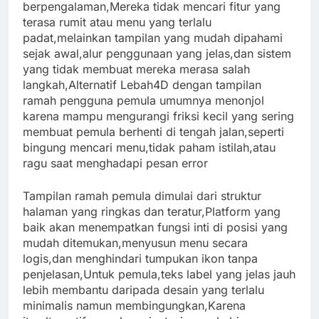
berpengalaman,Mereka tidak mencari fitur yang
terasa rumit atau menu yang terlalu
padat,melainkan tampilan yang mudah dipahami
sejak awal,alur penggunaan yang jelas,dan sistem
yang tidak membuat mereka merasa salah
langkah,Alternatif Lebah4D dengan tampilan
ramah pengguna pemula umumnya menonjol
karena mampu mengurangi friksi kecil yang sering
membuat pemula berhenti di tengah jalan,seperti
bingung mencari menu,tidak paham istilah,atau
ragu saat menghadapi pesan error
Tampilan ramah pemula dimulai dari struktur
halaman yang ringkas dan teratur,Platform yang
baik akan menempatkan fungsi inti di posisi yang
mudah ditemukan,menyusun menu secara
logis,dan menghindari tumpukan ikon tanpa
penjelasan,Untuk pemula,teks label yang jelas jauh
lebih membantu daripada desain yang terlalu
minimalis namun membingungkan,Karena