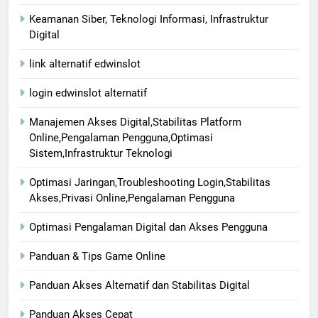
Keamanan Siber, Teknologi Informasi, Infrastruktur
Digital
link alternatif edwinslot
login edwinslot alternatif
Manajemen Akses Digital,Stabilitas Platform
Online,Pengalaman Pengguna,Optimasi
Sistem,Infrastruktur Teknologi
Optimasi Jaringan,Troubleshooting Login,Stabilitas
Akses,Privasi Online,Pengalaman Pengguna
Optimasi Pengalaman Digital dan Akses Pengguna
Panduan & Tips Game Online
Panduan Akses Alternatif dan Stabilitas Digital
Panduan Akses Cepat