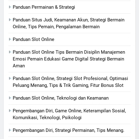
Panduan Permainan & Strategi
Panduan Situs Judi, Keamanan Akun, Strategi Bermain
Online, Tips Pemain, Pengalaman Bermain
Panduan Slot Online
Panduan Slot Online Tips Bermain Disiplin Manajemen
Emosi Pemain Edukasi Game Digital Strategi Bermain
Aman
Panduan Slot Online, Strategi Slot Profesional, Optimasi
Peluang Menang, Tips & Trik Gaming, Fitur Bonus Slot
Panduan Slot Online, Teknologi dan Keamanan
Pengembangan Diri, Game Online, Keterampilan Sosial,
Komunikasi, Teknologi, Psikologi
Pengembangan Diri, Strategi Permainan, Tips Menang.