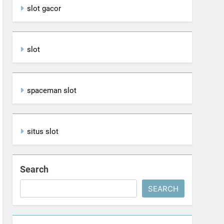
slot gacor
slot
spaceman slot
situs slot
Search
SEARCH