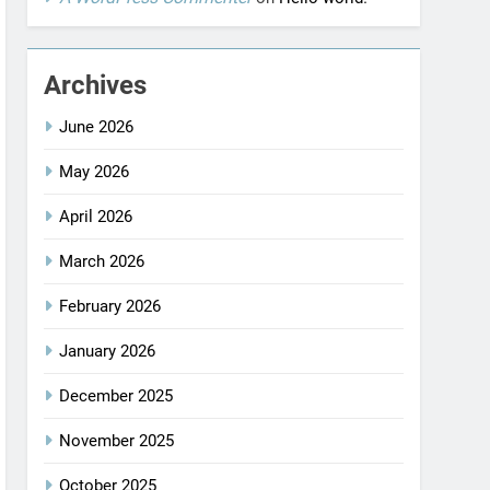
Archives
June 2026
May 2026
April 2026
March 2026
February 2026
January 2026
December 2025
November 2025
October 2025