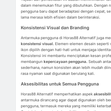
dalam menemukan fitur yang dibutuhkan. Dengan na
pengguna baru dapat beradaptasi dengan cepat, 
lama merasa lebih efisien dalam berinteraksi.
Konsistensi Visual dan Branding
Antarmuka pengguna di Horas88 Alternatif juga m
konsistensi visual.
Elemen-elemen desain seperti w
ikon dipilih dengan hati-hati untuk menjaga identita
Konsistensi ini membantu menciptakan kesan profe
membangun
kepercayaan pengguna.
Sebuah antar
sederhana, namun konsisten akan lebih mudah dii
rasa nyaman saat digunakan berulang kali.
Aksesibilitas untuk Semua Pengguna
Horas88 Alternatif memperhatikan aspek
aksesibili
antarmuka dirancang agar dapat digunakan oleh b
pengguna, termasuk mereka yang memiliki keterba