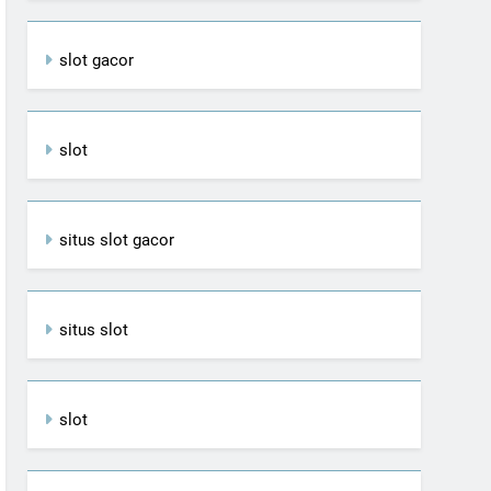
slot gacor
slot
situs slot gacor
situs slot
slot