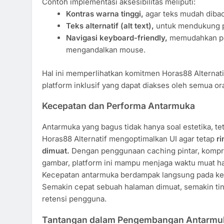
Contoh implementasi aksesibilitas meliputi:
Kontras warna tinggi,
agar teks mudah dibac
Teks alternatif (alt text),
untuk mendukung p
Navigasi keyboard-friendly,
memudahkan pe
mengandalkan mouse.
Hal ini memperlihatkan komitmen Horas88 Alternat
platform inklusif yang dapat diakses oleh semua or
Kecepatan dan Performa Antarmuka
Antarmuka yang bagus tidak hanya soal estetika, te
Horas88 Alternatif mengoptimalkan UI agar tetap
r
dimuat.
Dengan penggunaan caching pintar, kompres
gambar, platform ini mampu menjaga waktu muat ha
Kecepatan antarmuka berdampak langsung pada k
Semakin cepat sebuah halaman dimuat, semakin ting
retensi pengguna.
Tantangan dalam Pengembangan Antarmu