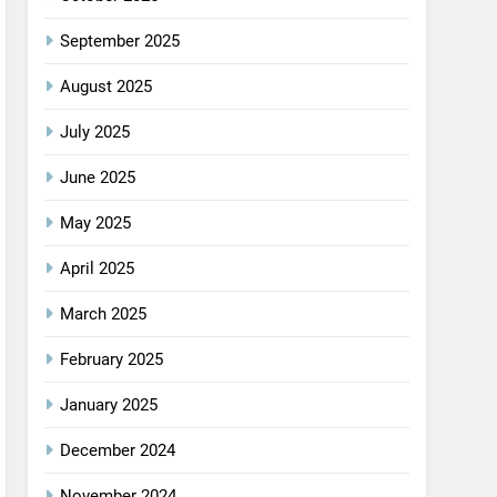
September 2025
August 2025
July 2025
June 2025
May 2025
April 2025
March 2025
February 2025
January 2025
December 2024
November 2024