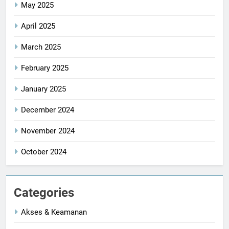
May 2025
April 2025
March 2025
February 2025
January 2025
December 2024
November 2024
October 2024
Categories
Akses & Keamanan