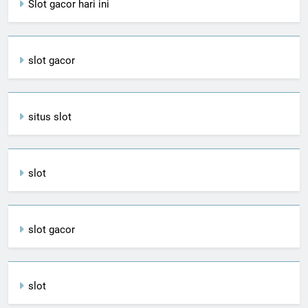
Slot gacor hari ini
slot gacor
situs slot
slot
slot gacor
slot