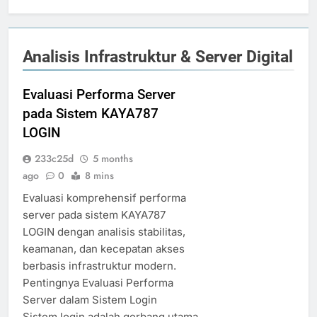
Analisis Infrastruktur & Server Digital
Evaluasi Performa Server
pada Sistem KAYA787
LOGIN
233c25d
5 months
ago
0
8 mins
Evaluasi komprehensif performa
server pada sistem KAYA787
LOGIN dengan analisis stabilitas,
keamanan, dan kecepatan akses
berbasis infrastruktur modern.
Pentingnya Evaluasi Performa
Server dalam Sistem Login
Sistem login adalah gerbang utama