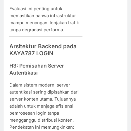
Evaluasi ini penting untuk
memastikan bahwa infrastruktur
mampu menangani lonjakan trafik
tanpa degradasi performa.
Arsitektur Backend pada
KAYA787 LOGIN
H3: Pemisahan Server
Autentikasi
Dalam sistem modern, server
autentikasi sering dipisahkan dari
server konten utama. Tujuannya
adalah untuk menjaga efisiensi
pemrosesan login tanpa
mengganggu distribusi konten.
Pendekatan ini memungkinkan: