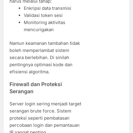
harus melalui tahap:
Enkripsi data transmisi
Validasi token sesi
Monitoring aktivitas
mencurigakan
Namun keamanan tambahan tidak
boleh memperlambat sistem
secara berlebihan. Di sinilah
pentingnya optimasi kode dan
efisiensi algoritma.
Firewall dan Proteksi
Serangan
Server login sering menjadi target
serangan brute force. Sistem
proteksi seperti pembatasan
percobaan login dan pemantauan
IP sangat penting.