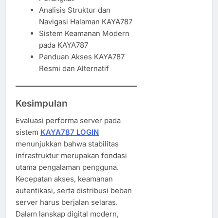
Analisis Struktur dan
Navigasi Halaman KAYA787
Sistem Keamanan Modern
pada KAYA787
Panduan Akses KAYA787
Resmi dan Alternatif
Kesimpulan
Evaluasi performa server pada
sistem
KAYA787 LOGIN
menunjukkan bahwa stabilitas
infrastruktur merupakan fondasi
utama pengalaman pengguna.
Kecepatan akses, keamanan
autentikasi, serta distribusi beban
server harus berjalan selaras.
Dalam lanskap digital modern,