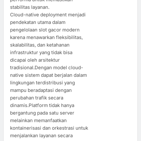
stabilitas layanan.
Cloud-native deployment menjadi
pendekatan utama dalam
pengelolaan slot gacor modern
karena menawarkan fleksibilitas,
skalabilitas, dan ketahanan
infrastruktur yang tidak bisa
dicapai oleh arsitektur
tradisional.Dengan model cloud-
native sistem dapat berjalan dalam
lingkungan terdistribusi yang
mampu beradaptasi dengan
perubahan trafik secara
dinamis.Platform tidak hanya
bergantung pada satu server
melainkan memanfaatkan
kontainerisasi dan orkestrasi untuk
menjalankan layanan secara