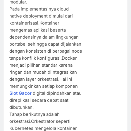
modular.
Pada implementasinya cloud-
native deployment dimulai dari
kontainerisasi.Kontainer
mengemas aplikasi beserta
dependensinya dalam lingkungan
portabel sehingga dapat dijalankan
dengan konsisten di berbagai node
tanpa konflik konfigurasi.Docker
menjadi pilihan standar karena
ringan dan mudah diintegrasikan
dengan layer orkestrasi.Hal ini
memungkinkan setiap komponen
Slot Gacor
digital dipindahkan atau
direplikasi secara cepat saat
dibutuhkan.
Tahap berikutnya adalah
orkestrasi.Orkestrator seperti
Kubernetes mengelola kontainer