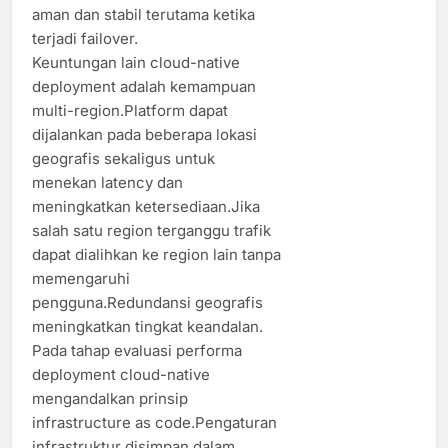
aman dan stabil terutama ketika
terjadi failover.
Keuntungan lain cloud-native
deployment adalah kemampuan
multi-region.Platform dapat
dijalankan pada beberapa lokasi
geografis sekaligus untuk
menekan latency dan
meningkatkan ketersediaan.Jika
salah satu region terganggu trafik
dapat dialihkan ke region lain tanpa
memengaruhi
pengguna.Redundansi geografis
meningkatkan tingkat keandalan.
Pada tahap evaluasi performa
deployment cloud-native
mengandalkan prinsip
infrastructure as code.Pengaturan
infrastruktur disimpan dalam