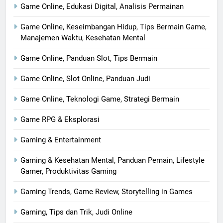
Game Online, Edukasi Digital, Analisis Permainan
Game Online, Keseimbangan Hidup, Tips Bermain Game,
Manajemen Waktu, Kesehatan Mental
Game Online, Panduan Slot, Tips Bermain
Game Online, Slot Online, Panduan Judi
Game Online, Teknologi Game, Strategi Bermain
Game RPG & Eksplorasi
Gaming & Entertainment
Gaming & Kesehatan Mental, Panduan Pemain, Lifestyle
Gamer, Produktivitas Gaming
Gaming Trends, Game Review, Storytelling in Games
Gaming, Tips dan Trik, Judi Online