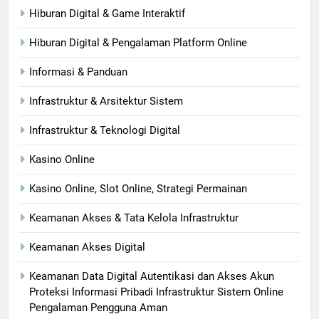
Hiburan Digital & Game Interaktif
Hiburan Digital & Pengalaman Platform Online
Informasi & Panduan
Infrastruktur & Arsitektur Sistem
Infrastruktur & Teknologi Digital
Kasino Online
Kasino Online, Slot Online, Strategi Permainan
Keamanan Akses & Tata Kelola Infrastruktur
Keamanan Akses Digital
Keamanan Data Digital Autentikasi dan Akses Akun
Proteksi Informasi Pribadi Infrastruktur Sistem Online
Pengalaman Pengguna Aman