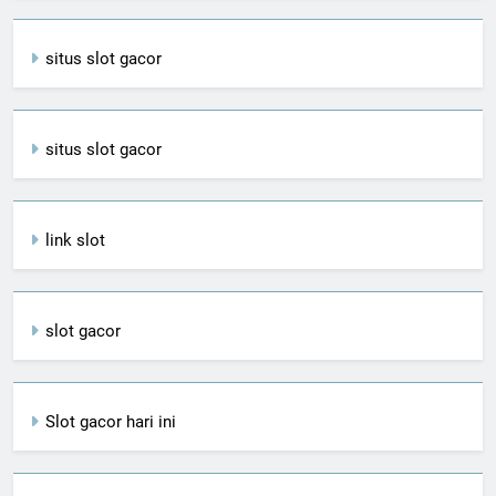
situs slot gacor
situs slot gacor
link slot
slot gacor
Slot gacor hari ini