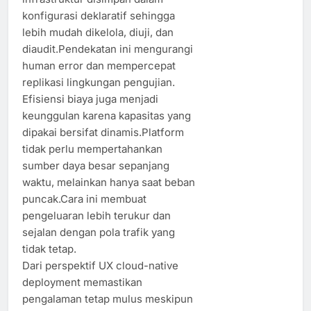
konfigurasi deklaratif sehingga
lebih mudah dikelola, diuji, dan
diaudit.Pendekatan ini mengurangi
human error dan mempercepat
replikasi lingkungan pengujian.
Efisiensi biaya juga menjadi
keunggulan karena kapasitas yang
dipakai bersifat dinamis.Platform
tidak perlu mempertahankan
sumber daya besar sepanjang
waktu, melainkan hanya saat beban
puncak.Cara ini membuat
pengeluaran lebih terukur dan
sejalan dengan pola trafik yang
tidak tetap.
Dari perspektif UX cloud-native
deployment memastikan
pengalaman tetap mulus meskipun