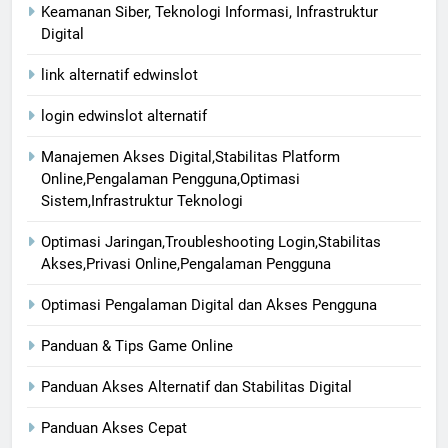
Keamanan Siber, Teknologi Informasi, Infrastruktur
Digital
link alternatif edwinslot
login edwinslot alternatif
Manajemen Akses Digital,Stabilitas Platform
Online,Pengalaman Pengguna,Optimasi
Sistem,Infrastruktur Teknologi
Optimasi Jaringan,Troubleshooting Login,Stabilitas
Akses,Privasi Online,Pengalaman Pengguna
Optimasi Pengalaman Digital dan Akses Pengguna
Panduan & Tips Game Online
Panduan Akses Alternatif dan Stabilitas Digital
Panduan Akses Cepat