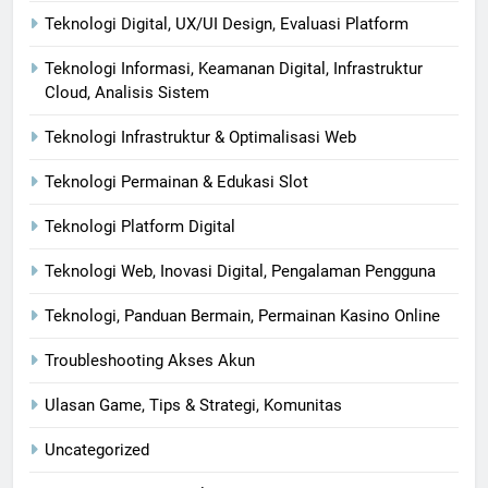
Teknologi Digital, UX/UI Design, Evaluasi Platform
Teknologi Informasi, Keamanan Digital, Infrastruktur
Cloud, Analisis Sistem
Teknologi Infrastruktur & Optimalisasi Web
Teknologi Permainan & Edukasi Slot
Teknologi Platform Digital
Teknologi Web, Inovasi Digital, Pengalaman Pengguna
Teknologi, Panduan Bermain, Permainan Kasino Online
Troubleshooting Akses Akun
Ulasan Game, Tips & Strategi, Komunitas
Uncategorized