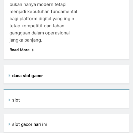
bukan hanya modern tetapi
menjadi kebutuhan fundamental
bagi platform digital yang ingin
tetap kompetitif dan tahan
gangguan dalam operasional
jangka panjang.
Read More
dana slot gacor
slot
slot gacor hari ini