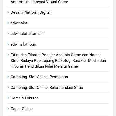
Antarmuka | Inovasi Visual Game
Desain Platform Digital
edwinslot
edwinslot alternatif
edwinslot login
Etika dan Filsafat Populer Analisis Game dan Narasi
Studi Budaya Pop Jepang Psikologi Karakter Media dan
Hiburan Pendidikan Nilai Melalui Game
Gambling, Slot Online, Permainan
Gambling, Slot Online, Rekomendasi Situs
Game & Hiburan
Game Online