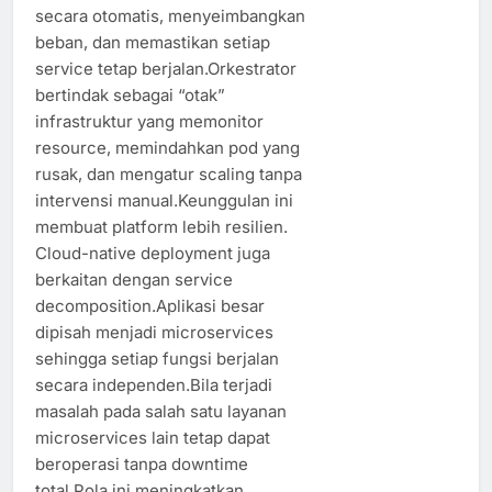
secara otomatis, menyeimbangkan
beban, dan memastikan setiap
service tetap berjalan.Orkestrator
bertindak sebagai “otak”
infrastruktur yang memonitor
resource, memindahkan pod yang
rusak, dan mengatur scaling tanpa
intervensi manual.Keunggulan ini
membuat platform lebih resilien.
Cloud-native deployment juga
berkaitan dengan service
decomposition.Aplikasi besar
dipisah menjadi microservices
sehingga setiap fungsi berjalan
secara independen.Bila terjadi
masalah pada salah satu layanan
microservices lain tetap dapat
beroperasi tanpa downtime
total.Pola ini meningkatkan