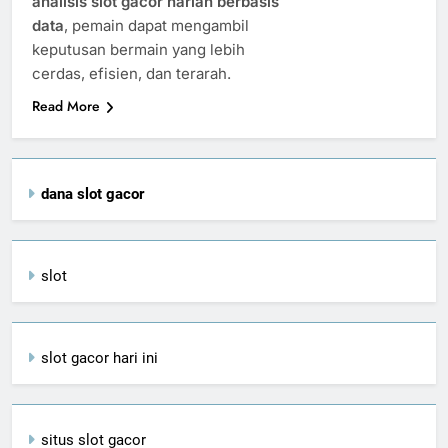
analisis slot gacor harian berbasis
data
, pemain dapat mengambil
keputusan bermain yang lebih
cerdas, efisien, dan terarah.
Read More
dana slot gacor
slot
slot gacor hari ini
situs slot gacor