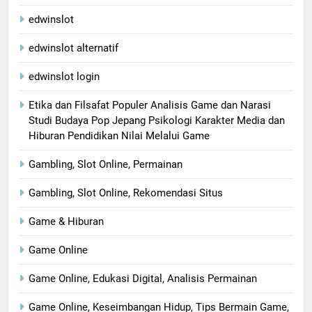
edwinslot
edwinslot alternatif
edwinslot login
Etika dan Filsafat Populer Analisis Game dan Narasi
Studi Budaya Pop Jepang Psikologi Karakter Media dan
Hiburan Pendidikan Nilai Melalui Game
Gambling, Slot Online, Permainan
Gambling, Slot Online, Rekomendasi Situs
Game & Hiburan
Game Online
Game Online, Edukasi Digital, Analisis Permainan
Game Online, Keseimbangan Hidup, Tips Bermain Game,