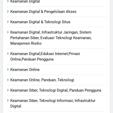
Keamanan Digital
Keamanan Digital & Pengelolaan Akses
Keamanan Digital & Teknologi Situs
Keamanan Digital, Infrastruktur Jaringan, Sistem
Pertahanan Siber, Evaluasi Teknologi Keamanan,
Manajemen Risiko
Keamanan Digital,Edukasi Internet,Privasi
Online,Panduan Pengguna
Keamanan Online
Keamanan Online, Panduan, Teknologi
Keamanan Siber, Teknologi Digital, Panduan Pengguna
Keamanan Siber, Teknologi Informasi, Infrastruktur
Digital