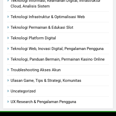
Teknologi Informasi, Keamanan Digital, Infrastruktur
Cloud, Analisis Sistem
Teknologi Infrastruktur & Optimalisasi Web
Teknologi Permainan & Edukasi Slot
Teknologi Platform Digital
Teknologi Web, Inovasi Digital, Pengalaman Pengguna
Teknologi, Panduan Bermain, Permainan Kasino Online
Troubleshooting Akses Akun
Ulasan Game, Tips & Strategi, Komunitas
Uncategorized
UX Research & Pengalaman Pengguna