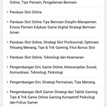
Online, Tips Pemain, Pengalaman Bermain
Panduan Slot Online
Panduan Slot Online Tips Bermain Disiplin Manajemen
Emosi Pemain Edukasi Game Digital Strategi Bermain
Aman
Panduan Slot Online, Strategi Slot Profesional, Optimasi
Peluang Menang, Tips & Trik Gaming, Fitur Bonus Slot
Panduan Slot Online, Teknologi dan Keamanan
Pengembangan Diri, Game Online, Keterampilan Sosial,
Komunikasi, Teknologi, Psikologi
Pengembangan Diri, Strategi Permainan, Tips Menang.
Pengembangan Skill Gamer Strategi dan Taktik Gaming
Tips & Trik Game Online Gaming Kompetitif Psikologi
dan Fokus Gamer