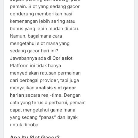
pemain. Slot yang sedang gacor
cenderung memberikan hasil
kemenangan lebih sering atau
bonus yang lebih mudah dipicu.
Namun, bagaimana cara
mengetahui slot mana yang
sedang gacor hari ini?
Jawabannya ada di
Corlaslot
.
Platform ini tidak hanya
menyediakan ratusan permainan
dari berbagai provider, tapi juga
menyajikan
analisis slot gacor
harian
secara real-time. Dengan
data yang terus diperbarui, pemain
dapat mengetahui game mana
yang sedang “panas” dan layak
untuk dicoba.
Apa Itu Slot Gacor?