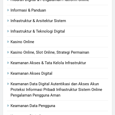
Informasi & Panduan
Infrastruktur & Arsitektur Sistem
Infrastruktur & Teknologi Digital
Kasino Online
Kasino Online, Slot Online, Strategi Permainan
Keamanan Akses & Tata Kelola Infrastruktur
Keamanan Akses Digital
Keamanan Data Digital Autentikasi dan Akses Akun
Proteksi Informasi Pribadi Infrastruktur Sistem Online
Pengalaman Pengguna Aman
Keamanan Data Pengguna