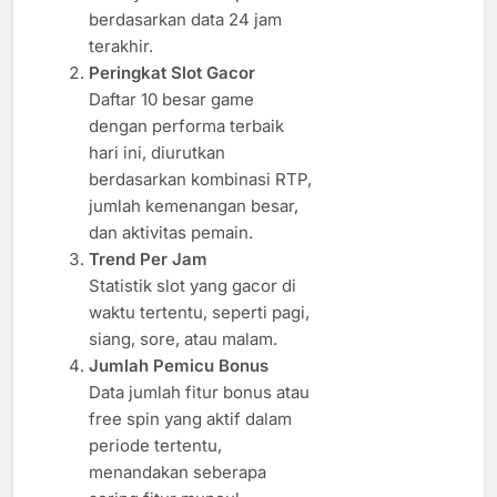
berdasarkan data 24 jam
terakhir.
Peringkat Slot Gacor
Daftar 10 besar game
dengan performa terbaik
hari ini, diurutkan
berdasarkan kombinasi RTP,
jumlah kemenangan besar,
dan aktivitas pemain.
Trend Per Jam
Statistik slot yang gacor di
waktu tertentu, seperti pagi,
siang, sore, atau malam.
Jumlah Pemicu Bonus
Data jumlah fitur bonus atau
free spin yang aktif dalam
periode tertentu,
menandakan seberapa