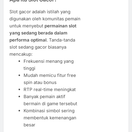
Slot gacor adalah istilah yang
digunakan oleh komunitas pemain
untuk menyebut
permainan slot
yang sedang berada dalam
performa optimal
. Tanda-tanda
slot sedang gacor biasanya
mencakup:
Frekuensi menang yang
tinggi
Mudah memicu fitur free
spin atau bonus
RTP real-time meningkat
Banyak pemain aktif
bermain di game tersebut
Kombinasi simbol sering
membentuk kemenangan
besar