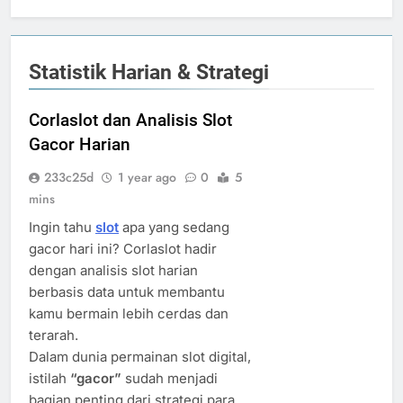
Statistik Harian & Strategi
Corlaslot dan Analisis Slot
Gacor Harian
233c25d
1 year ago
0
5
mins
Ingin tahu
slot
apa yang sedang
gacor hari ini? Corlaslot hadir
dengan analisis slot harian
berbasis data untuk membantu
kamu bermain lebih cerdas dan
terarah.
Dalam dunia permainan slot digital,
istilah
“gacor”
sudah menjadi
bagian penting dari strategi para