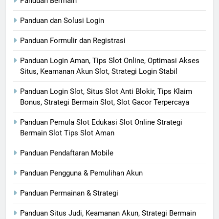
Panduan Bermain
Panduan dan Solusi Login
Panduan Formulir dan Registrasi
Panduan Login Aman, Tips Slot Online, Optimasi Akses
Situs, Keamanan Akun Slot, Strategi Login Stabil
Panduan Login Slot, Situs Slot Anti Blokir, Tips Klaim
Bonus, Strategi Bermain Slot, Slot Gacor Terpercaya
Panduan Pemula Slot Edukasi Slot Online Strategi
Bermain Slot Tips Slot Aman
Panduan Pendaftaran Mobile
Panduan Pengguna & Pemulihan Akun
Panduan Permainan & Strategi
Panduan Situs Judi, Keamanan Akun, Strategi Bermain