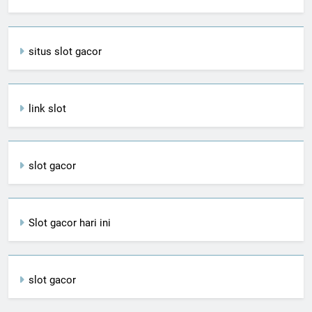
situs slot gacor
link slot
slot gacor
Slot gacor hari ini
slot gacor