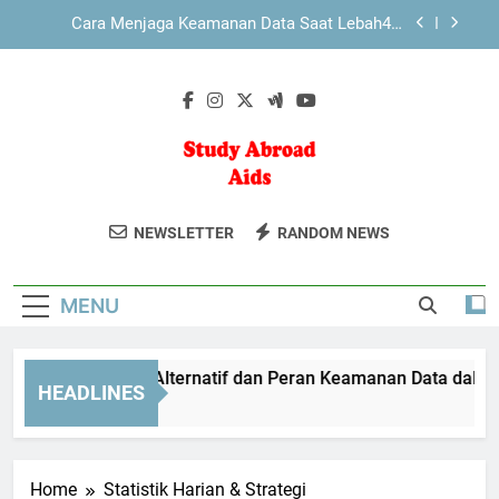
Skip
Daftar Edwinslot di Android dan iOS dengan
to
Langkah Praktis untuk Pengguna Baru
content
Daftar Lebah4D di Android dan iOS dengan Akses
Lebih Fleksibel
EDWINSLOT Link Alternatif dan Peran Keamanan
Data dalam Aktivitas Digital
Cara Menjaga Keamanan Data Saat Lebah4D
Login
Study Abroad
Temukan Panduan Lengkap Untuk
Daftar Edwinslot di Android dan iOS dengan
NEWSLETTER
RANDOM NEWS
Langkah Praktis untuk Pengguna Baru
Aids
Kuliah Di Luar Negeri Di Study Abroad
Daftar Lebah4D di Android dan iOS dengan Akses
Aids. Informasi Beasiswa, Persiapan,
Lebih Fleksibel
MENU
Dan Tips.
WINSLOT Link Alternatif dan Peran Keamanan Data dalam Aktiv
HEADLINES
Month Ago
Home
Statistik Harian & Strategi