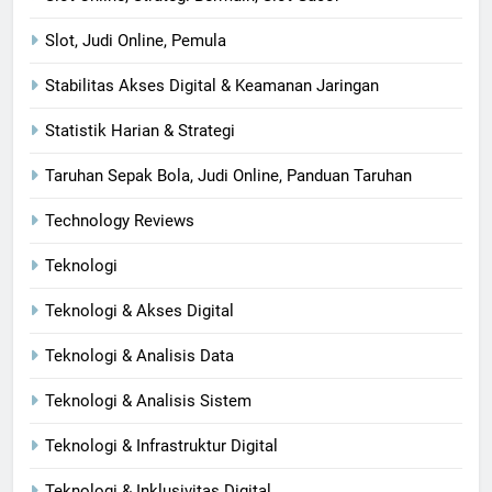
Slot, Judi Online, Pemula
Stabilitas Akses Digital & Keamanan Jaringan
Statistik Harian & Strategi
Taruhan Sepak Bola, Judi Online, Panduan Taruhan
Technology Reviews
Teknologi
Teknologi & Akses Digital
Teknologi & Analisis Data
Teknologi & Analisis Sistem
Teknologi & Infrastruktur Digital
Teknologi & Inklusivitas Digital