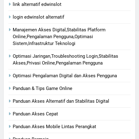
link alternatif edwinslot
login edwinslot alternatif
Manajemen Akses Digital,Stabilitas Platform
Online,Pengalaman Pengguna,Optimasi
Sistem,Infrastruktur Teknologi
Optimasi Jaringan,Troubleshooting Login,Stabilitas
Akses,Privasi Online,Pengalaman Pengguna
Optimasi Pengalaman Digital dan Akses Pengguna
Panduan & Tips Game Online
Panduan Akses Alternatif dan Stabilitas Digital
Panduan Akses Cepat
Panduan Akses Mobile Lintas Perangkat