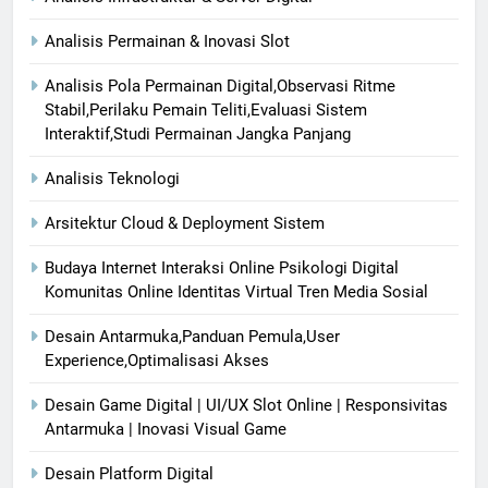
Analisis Permainan & Inovasi Slot
Analisis Pola Permainan Digital,Observasi Ritme
Stabil,Perilaku Pemain Teliti,Evaluasi Sistem
Interaktif,Studi Permainan Jangka Panjang
Analisis Teknologi
Arsitektur Cloud & Deployment Sistem
Budaya Internet Interaksi Online Psikologi Digital
Komunitas Online Identitas Virtual Tren Media Sosial
Desain Antarmuka,Panduan Pemula,User
Experience,Optimalisasi Akses
Desain Game Digital | UI/UX Slot Online | Responsivitas
Antarmuka | Inovasi Visual Game
Desain Platform Digital