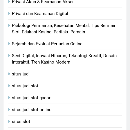
Privasi Akun & Keamanan Akses
Privasi dan Keamanan Digital
Psikologi Permainan, Kesehatan Mental, Tips Bermain
Slot, Edukasi Kasino, Perilaku Pemain
Sejarah dan Evolusi Perjudian Online
Seni Digital, Inovasi Hiburan, Teknologi Kreatif, Desain
Interaktif, Tren Kasino Modern
situs judi
situs judi slot
situs judi slot gacor
situs judi slot online
situs slot