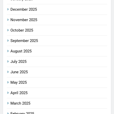
December 2025
November 2025
October 2025
September 2025
August 2025
July 2025
June 2025
May 2025
April 2025
March 2025
February 2025