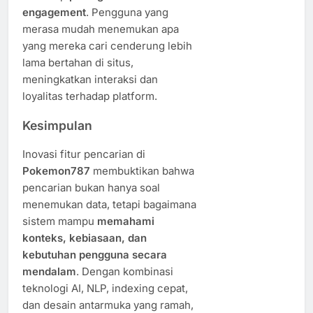
engagement
. Pengguna yang
merasa mudah menemukan apa
yang mereka cari cenderung lebih
lama bertahan di situs,
meningkatkan interaksi dan
loyalitas terhadap platform.
Kesimpulan
Inovasi fitur pencarian di
Pokemon787
membuktikan bahwa
pencarian bukan hanya soal
menemukan data, tetapi bagaimana
sistem mampu
memahami
konteks, kebiasaan, dan
kebutuhan pengguna secara
mendalam
. Dengan kombinasi
teknologi AI, NLP, indexing cepat,
dan desain antarmuka yang ramah,