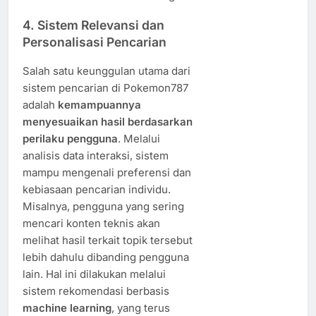
4. Sistem Relevansi dan
Personalisasi Pencarian
Salah satu keunggulan utama dari
sistem pencarian di Pokemon787
adalah
kemampuannya
menyesuaikan hasil berdasarkan
perilaku pengguna
. Melalui
analisis data interaksi, sistem
mampu mengenali preferensi dan
kebiasaan pencarian individu.
Misalnya, pengguna yang sering
mencari konten teknis akan
melihat hasil terkait topik tersebut
lebih dahulu dibanding pengguna
lain. Hal ini dilakukan melalui
sistem rekomendasi berbasis
machine learning
, yang terus