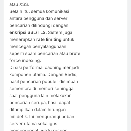
atau XSS.
Selain itu, semua komunikasi
antara pengguna dan server
pencarian dilindungi dengan
enkripsi SSL/TLS
. Sistem juga
menerapkan
rate limiting
untuk
mencegah penyalahgunaan,
seperti spam pencarian atau brute
force indexing.
Di sisi performa, caching menjadi
komponen utama. Dengan Redis,
hasil pencarian populer disimpan
sementara di memori sehingga
saat pengguna lain melakukan
pencarian serupa, hasil dapat
ditampilkan dalam hitungan
milidetik. Ini mengurangi beban
server utama sekaligus
mempercepat waktu respon.