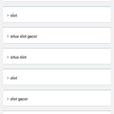
slot
situs slot gacor
situs slot
slot
slot gacor