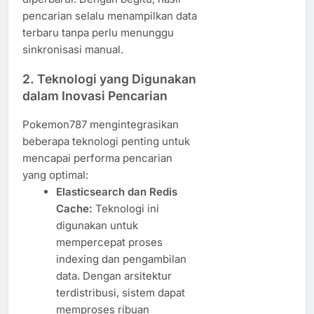
pencarian selalu menampilkan data
terbaru tanpa perlu menunggu
sinkronisasi manual.
2. Teknologi yang Digunakan
dalam Inovasi Pencarian
Pokemon787 mengintegrasikan
beberapa teknologi penting untuk
mencapai performa pencarian
yang optimal:
Elasticsearch dan Redis
Cache:
Teknologi ini
digunakan untuk
mempercepat proses
indexing dan pengambilan
data. Dengan arsitektur
terdistribusi, sistem dapat
memproses ribuan