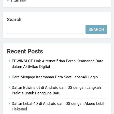
situs slot
Search
SEARCH
Recent Posts
EDWINSLOT Link Alternatif dan Peran Keamanan Data
dalam Aktivitas Digital
Cara Menjaga Keamanan Data Saat Lebah4D Login
Daftar Edwinslot di Android dan iOS dengan Langkah
Praktis untuk Pengguna Baru
Daftar Lebah4D di Android dan iOS dengan Akses Lebih
Fleksibel