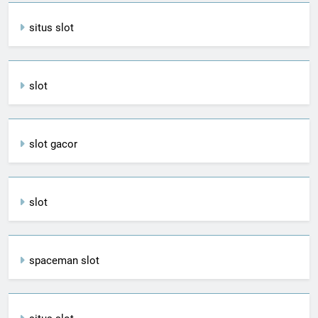
situs slot
slot
slot gacor
slot
spaceman slot