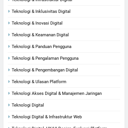
Teknologi & Inklusivitas Digital
Teknologi & Inovasi Digital
Teknologi & Keamanan Digital
Teknologi & Panduan Pengguna
Teknologi & Pengalaman Pengguna
Teknologi & Pengembangan Digital
Teknologi & Ulasan Platform
Teknologi Akses Digital & Manajemen Jaringan
Teknologi Digital
Teknologi Digital & Infrastruktur Web