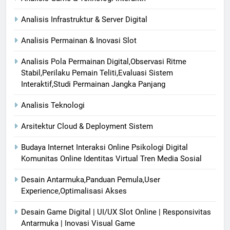
Analisis Infrastruktur & Server Digital
Analisis Permainan & Inovasi Slot
Analisis Pola Permainan Digital,Observasi Ritme
Stabil,Perilaku Pemain Teliti,Evaluasi Sistem
Interaktif,Studi Permainan Jangka Panjang
Analisis Teknologi
Arsitektur Cloud & Deployment Sistem
Budaya Internet Interaksi Online Psikologi Digital
Komunitas Online Identitas Virtual Tren Media Sosial
Desain Antarmuka,Panduan Pemula,User
Experience,Optimalisasi Akses
Desain Game Digital | UI/UX Slot Online | Responsivitas
Antarmuka | Inovasi Visual Game