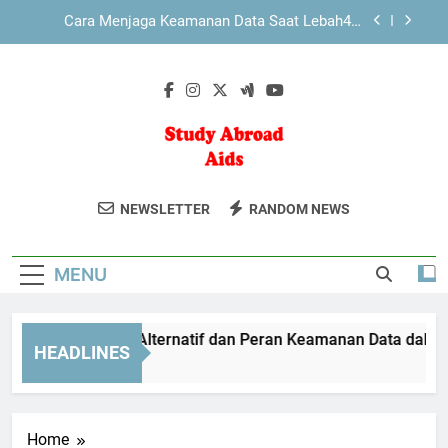
Skip
Daftar Edwinslot di Android dan iOS dengan
to
Langkah Praktis untuk Pengguna Baru
content
Daftar Lebah4D di Android dan iOS dengan Akses
Lebih Fleksibel
EDWINSLOT Link Alternatif dan Peran Keamanan
Data dalam Aktivitas Digital
Cara Menjaga Keamanan Data Saat Lebah4D
Login
Study Abroad
Temukan Panduan Lengkap Untuk
Daftar Edwinslot di Android dan iOS dengan
NEWSLETTER
RANDOM NEWS
Langkah Praktis untuk Pengguna Baru
Aids
Kuliah Di Luar Negeri Di Study Abroad
Daftar Lebah4D di Android dan iOS dengan Akses
Aids. Informasi Beasiswa, Persiapan,
Lebih Fleksibel
MENU
Dan Tips.
DWINSLOT Link Alternatif dan Peran Keamanan Data dalam Akti
HEADLINES
 Month Ago
Home