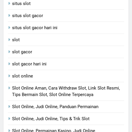
situs slot
situs slot gacor
situs slot gacor hari ini
slot
slot gacor
slot gacor hari ini
slot online
Slot Online Aman, Cara Withdraw Slot, Link Slot Resmi,
Tips Bermain Slot, Slot Online Terpercaya
Slot Online, Judi Online, Panduan Permainan
Slot Online, Judi Online, Tips & Trik Slot
Slot Online, Permainan Kasino, Judi Online