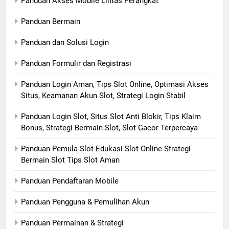
Panduan Akses Mobile Lintas Perangkat
Panduan Bermain
Panduan dan Solusi Login
Panduan Formulir dan Registrasi
Panduan Login Aman, Tips Slot Online, Optimasi Akses
Situs, Keamanan Akun Slot, Strategi Login Stabil
Panduan Login Slot, Situs Slot Anti Blokir, Tips Klaim
Bonus, Strategi Bermain Slot, Slot Gacor Terpercaya
Panduan Pemula Slot Edukasi Slot Online Strategi
Bermain Slot Tips Slot Aman
Panduan Pendaftaran Mobile
Panduan Pengguna & Pemulihan Akun
Panduan Permainan & Strategi