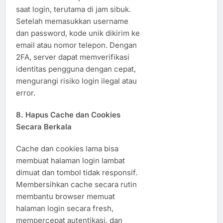
saat login, terutama di jam sibuk.
Setelah memasukkan username
dan password, kode unik dikirim ke
email atau nomor telepon. Dengan
2FA, server dapat memverifikasi
identitas pengguna dengan cepat,
mengurangi risiko login ilegal atau
error.
8. Hapus Cache dan Cookies
Secara Berkala
Cache dan cookies lama bisa
membuat halaman login lambat
dimuat dan tombol tidak responsif.
Membersihkan cache secara rutin
membantu browser memuat
halaman login secara fresh,
mempercepat autentikasi, dan