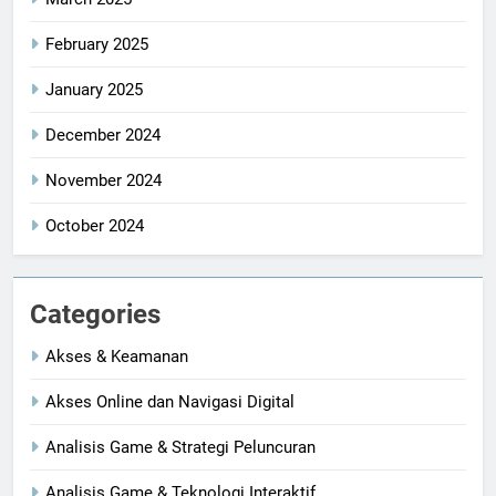
February 2025
January 2025
December 2024
November 2024
October 2024
Categories
Akses & Keamanan
Akses Online dan Navigasi Digital
Analisis Game & Strategi Peluncuran
Analisis Game & Teknologi Interaktif