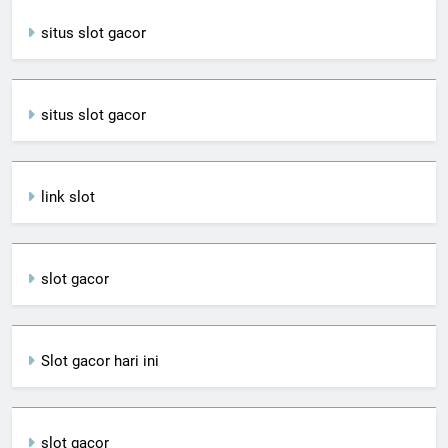
situs slot gacor
situs slot gacor
link slot
slot gacor
Slot gacor hari ini
slot gacor