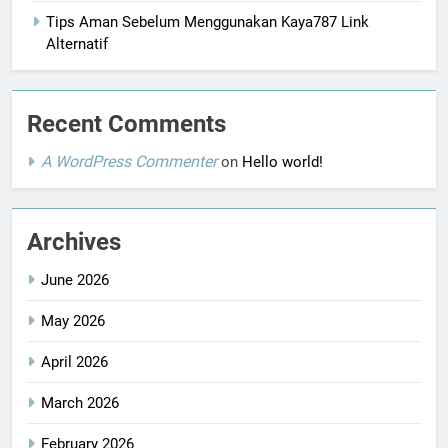
Tips Aman Sebelum Menggunakan Kaya787 Link
Alternatif
Recent Comments
A WordPress Commenter
on
Hello world!
Archives
June 2026
May 2026
April 2026
March 2026
February 2026