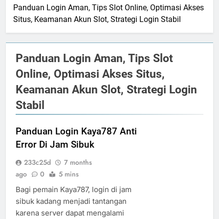
Panduan Login Aman, Tips Slot Online, Optimasi Akses
Situs, Keamanan Akun Slot, Strategi Login Stabil
Panduan Login Aman, Tips Slot
Online, Optimasi Akses Situs,
Keamanan Akun Slot, Strategi Login
Stabil
Panduan Login Kaya787 Anti
Error Di Jam Sibuk
233c25d
7 months
ago
0
5 mins
Bagi pemain Kaya787, login di jam
sibuk kadang menjadi tantangan
karena server dapat mengalami