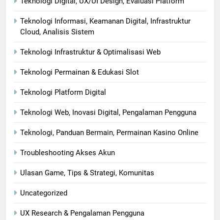
Teknologi Digital, UX/UI Design, Evaluasi Platform
Teknologi Informasi, Keamanan Digital, Infrastruktur
Cloud, Analisis Sistem
Teknologi Infrastruktur & Optimalisasi Web
Teknologi Permainan & Edukasi Slot
Teknologi Platform Digital
Teknologi Web, Inovasi Digital, Pengalaman Pengguna
Teknologi, Panduan Bermain, Permainan Kasino Online
Troubleshooting Akses Akun
Ulasan Game, Tips & Strategi, Komunitas
Uncategorized
UX Research & Pengalaman Pengguna