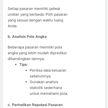
Setiap pasaran memiliki jadwal
undian yang berbeda. Pilih pasaran
yang sesuai dengan waktu luang
Anda.
b. Analisis Pola Angka
Beberapa pasaran memiliki pola
angka yang lebih mudah diprediksi
dibandingkan lainnya.
Tips:
Periksa data keluaran
sebelumnya.
Gunakan analisis
statistik sederhana
untuk memahami pola.
c. Perhatikan Reputasi Pasaran