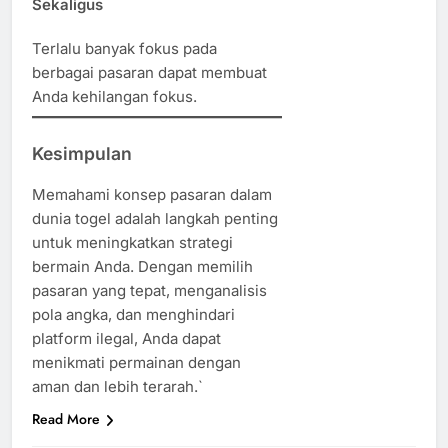
Sekaligus
Terlalu banyak fokus pada
berbagai pasaran dapat membuat
Anda kehilangan fokus.
Kesimpulan
Memahami konsep pasaran dalam
dunia togel adalah langkah penting
untuk meningkatkan strategi
bermain Anda. Dengan memilih
pasaran yang tepat, menganalisis
pola angka, dan menghindari
platform ilegal, Anda dapat
menikmati permainan dengan
aman dan lebih terarah.`
Read More