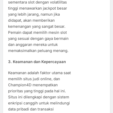
sementara slot dengan volatilitas
tinggi menawarkan jackpot besar
yang lebih jarang, namun jika
didapat, akan memberikan
kemenangan yang sangat besar.
Pemain dapat memilih mesin slot
yang sesuai dengan gaya bermain
dan anggaran mereka untuk
memaksimalkan peluang menang.
3.
Keamanan dan Kepercayaan
Keamanan adalah faktor utama saat
memilih situs judi online, dan
Champion4D menempatkan
prioritas yang tinggi pada hal ini.
Situs ini dilengkapi dengan sistem
enkripsi canggih untuk melindungi
data pribadi dan transaksi