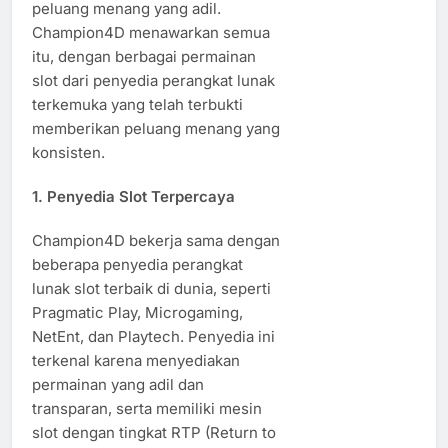
peluang menang yang adil.
Champion4D menawarkan semua
itu, dengan berbagai permainan
slot dari penyedia perangkat lunak
terkemuka yang telah terbukti
memberikan peluang menang yang
konsisten.
1.
Penyedia Slot Terpercaya
Champion4D bekerja sama dengan
beberapa penyedia perangkat
lunak slot terbaik di dunia, seperti
Pragmatic Play, Microgaming,
NetEnt, dan Playtech. Penyedia ini
terkenal karena menyediakan
permainan yang adil dan
transparan, serta memiliki mesin
slot dengan tingkat RTP (Return to