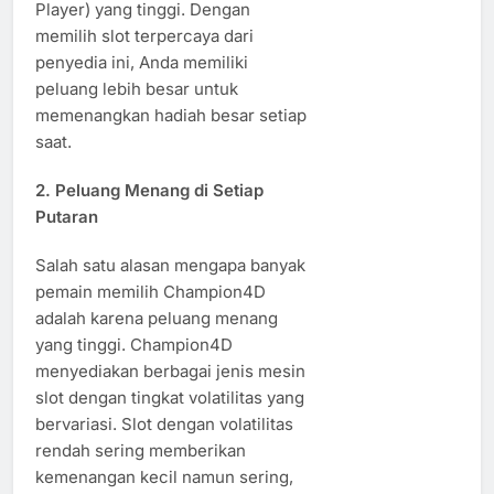
Player) yang tinggi. Dengan
memilih slot terpercaya dari
penyedia ini, Anda memiliki
peluang lebih besar untuk
memenangkan hadiah besar setiap
saat.
2.
Peluang Menang di Setiap
Putaran
Salah satu alasan mengapa banyak
pemain memilih Champion4D
adalah karena peluang menang
yang tinggi. Champion4D
menyediakan berbagai jenis mesin
slot dengan tingkat volatilitas yang
bervariasi. Slot dengan volatilitas
rendah sering memberikan
kemenangan kecil namun sering,