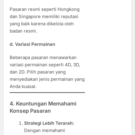
Pasaran resmi seperti Hongkong
dan Singapore memiliki reputasi
yang baik karena dikelola oleh
badan resmi.
d. Variasi Permainan
Beberapa pasaran menawarkan
variasi permainan seperti 4D, 3D,
dan 2D. Pilih pasaran yang
menyediakan jenis permainan yang
Anda kuasai.
4. Keuntungan Memahami
Konsep Pasaran
Strategi Lebih Terarah:
Dengan memahami