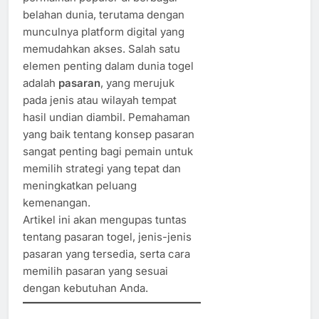
belahan dunia, terutama dengan
munculnya platform digital yang
memudahkan akses. Salah satu
elemen penting dalam dunia togel
adalah
pasaran
, yang merujuk
pada jenis atau wilayah tempat
hasil undian diambil. Pemahaman
yang baik tentang konsep pasaran
sangat penting bagi pemain untuk
memilih strategi yang tepat dan
meningkatkan peluang
kemenangan.
Artikel ini akan mengupas tuntas
tentang pasaran togel, jenis-jenis
pasaran yang tersedia, serta cara
memilih pasaran yang sesuai
dengan kebutuhan Anda.