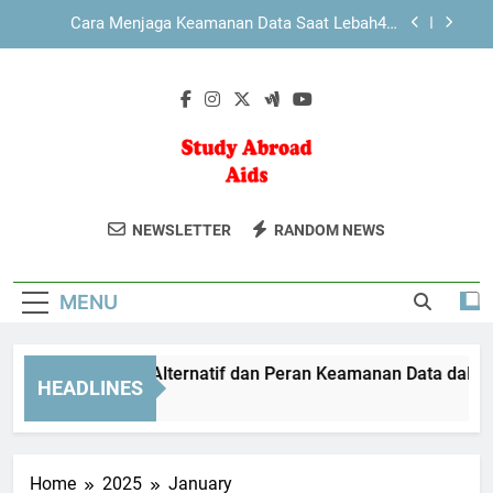
Skip
Daftar Edwinslot di Android dan iOS dengan
to
Langkah Praktis untuk Pengguna Baru
content
Daftar Lebah4D di Android dan iOS dengan Akses
Lebih Fleksibel
EDWINSLOT Link Alternatif dan Peran Keamanan
Data dalam Aktivitas Digital
Cara Menjaga Keamanan Data Saat Lebah4D
Login
Study Abroad
Temukan Panduan Lengkap Untuk
Daftar Edwinslot di Android dan iOS dengan
NEWSLETTER
RANDOM NEWS
Langkah Praktis untuk Pengguna Baru
Aids
Kuliah Di Luar Negeri Di Study Abroad
Daftar Lebah4D di Android dan iOS dengan Akses
Aids. Informasi Beasiswa, Persiapan,
Lebih Fleksibel
MENU
Dan Tips.
WINSLOT Link Alternatif dan Peran Keamanan Data dalam Aktiv
HEADLINES
Month Ago
Home
2025
January