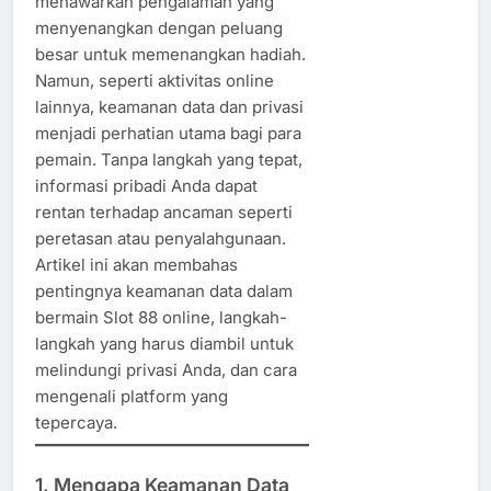
menawarkan pengalaman yang
menyenangkan dengan peluang
besar untuk memenangkan hadiah.
Namun, seperti aktivitas online
lainnya, keamanan data dan privasi
menjadi perhatian utama bagi para
pemain. Tanpa langkah yang tepat,
informasi pribadi Anda dapat
rentan terhadap ancaman seperti
peretasan atau penyalahgunaan.
Artikel ini akan membahas
pentingnya keamanan data dalam
bermain Slot 88 online, langkah-
langkah yang harus diambil untuk
melindungi privasi Anda, dan cara
mengenali platform yang
tepercaya.
1.
Mengapa Keamanan Data