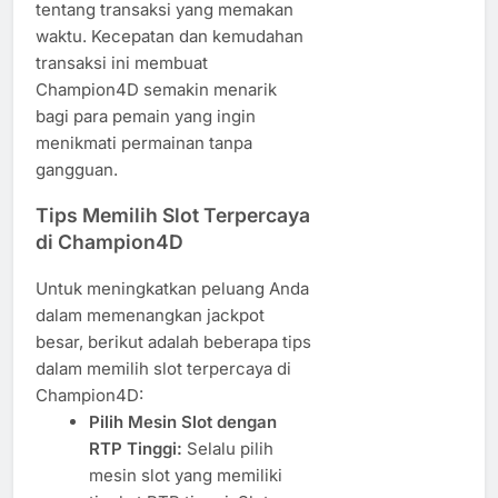
tentang transaksi yang memakan
waktu. Kecepatan dan kemudahan
transaksi ini membuat
Champion4D semakin menarik
bagi para pemain yang ingin
menikmati permainan tanpa
gangguan.
Tips Memilih Slot Terpercaya
di Champion4D
Untuk meningkatkan peluang Anda
dalam memenangkan jackpot
besar, berikut adalah beberapa tips
dalam memilih slot terpercaya di
Champion4D:
Pilih Mesin Slot dengan
RTP Tinggi:
Selalu pilih
mesin slot yang memiliki