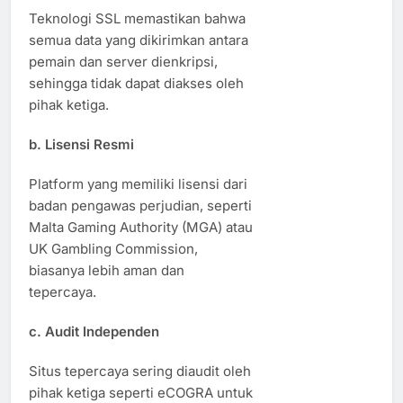
Teknologi SSL memastikan bahwa
semua data yang dikirimkan antara
pemain dan server dienkripsi,
sehingga tidak dapat diakses oleh
pihak ketiga.
b.
Lisensi Resmi
Platform yang memiliki lisensi dari
badan pengawas perjudian, seperti
Malta Gaming Authority (MGA) atau
UK Gambling Commission,
biasanya lebih aman dan
tepercaya.
c.
Audit Independen
Situs tepercaya sering diaudit oleh
pihak ketiga seperti eCOGRA untuk