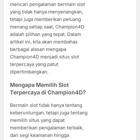
mencari pengalaman bermain slot
yang tidak hanya menyenangkan,
tetapi juga memberikan peluang
menang setiap saat, Champion4D
adalah pilihan yang tepat. Dalam
artikel ini, kita akan membahas
berbagai alasan mengapa
Champion4D menjadi situs slot
terpercaya yang patut
dipertimbangkan.
Mengapa Memilih Slot
Terpercaya di Champion4D?
Bermain slot tidak hanya tentang
keberuntungan, tetapi juga tentang
memilih situs yang dapat
memberikan pengalaman terbaik,
dari segi keamanan hingga