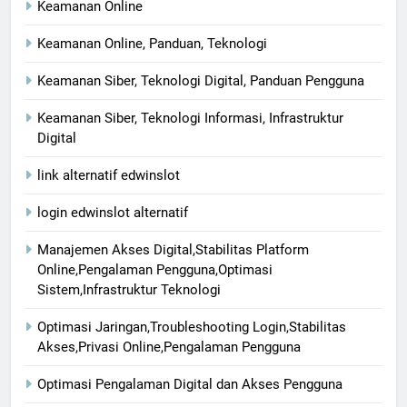
Keamanan Online
Keamanan Online, Panduan, Teknologi
Keamanan Siber, Teknologi Digital, Panduan Pengguna
Keamanan Siber, Teknologi Informasi, Infrastruktur
Digital
link alternatif edwinslot
login edwinslot alternatif
Manajemen Akses Digital,Stabilitas Platform
Online,Pengalaman Pengguna,Optimasi
Sistem,Infrastruktur Teknologi
Optimasi Jaringan,Troubleshooting Login,Stabilitas
Akses,Privasi Online,Pengalaman Pengguna
Optimasi Pengalaman Digital dan Akses Pengguna