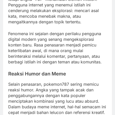
Pengguna internet yang menemui istilah ini
cenderung melakukan eksplorasi: mencari asal
kata, mencoba menebak makna, atau
mengaitkannya dengan topik tertentu.
Fenomena ini sejalan dengan perilaku pengguna
digital modern yang senang mengeksplorasi
konten baru. Rasa penasaran menjadi pemicu
keterlibatan awal, di mana orang mulai
berinteraksi melalui komentar, pertanyaan, atau
berbagi istilah ini dengan teman atau komunitas.
Reaksi Humor dan Meme
Selain penasaran, pokemon787 sering memicu
reaksi humor. Angka yang tampak acak dan
penggabungannya dengan kata populer
menciptakan kombinasi yang lucu atau absurd.
Dalam budaya meme internet, hal-hal semacam ini
cepat menjadi bahan lelucon dan referensi kreatif.