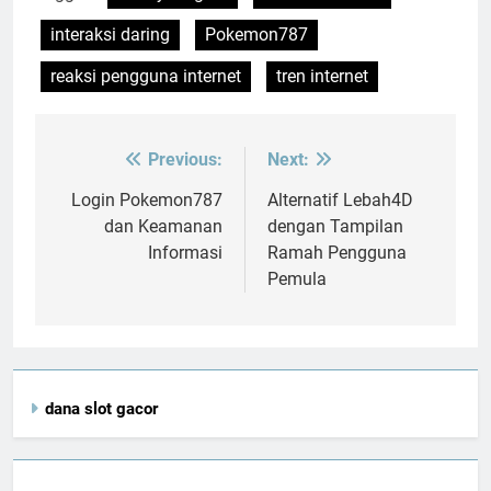
interaksi daring
Pokemon787
reaksi pengguna internet
tren internet
Previous:
Next:
Post
navigation
Login Pokemon787
Alternatif Lebah4D
dan Keamanan
dengan Tampilan
Informasi
Ramah Pengguna
Pemula
dana slot gacor