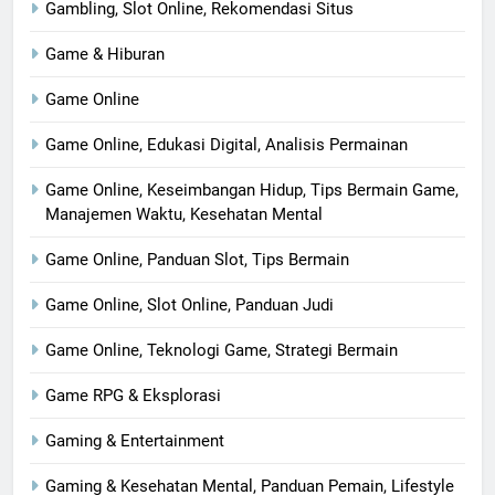
Gambling, Slot Online, Rekomendasi Situs
Game & Hiburan
Game Online
Game Online, Edukasi Digital, Analisis Permainan
Game Online, Keseimbangan Hidup, Tips Bermain Game,
Manajemen Waktu, Kesehatan Mental
Game Online, Panduan Slot, Tips Bermain
Game Online, Slot Online, Panduan Judi
Game Online, Teknologi Game, Strategi Bermain
Game RPG & Eksplorasi
Gaming & Entertainment
Gaming & Kesehatan Mental, Panduan Pemain, Lifestyle