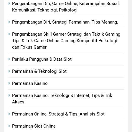
Pengembangan Diri, Game Online, Keterampilan Sosial,
Komunikasi, Teknologi, Psikologi
Pengembangan Diri, Strategi Permainan, Tips Menang.
Pengembangan Skill Gamer Strategi dan Taktik Gaming
Tips & Trik Game Online Gaming Kompetitif Psikologi
dan Fokus Gamer
Perilaku Pengguna & Data Slot
Permainan & Teknologi Slot
Permainan Kasino
Permainan Kasino, Teknologi & Internet, Tips & Trik
Akses
Permainan Online, Strategi & Tips, Analisis Slot
Permainan Slot Online