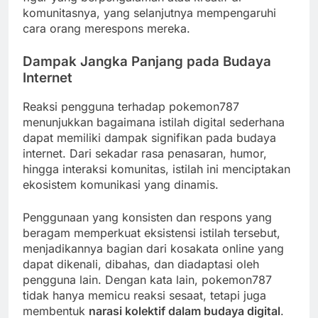
komunitasnya, yang selanjutnya mempengaruhi
cara orang merespons mereka.
Dampak Jangka Panjang pada Budaya
Internet
Reaksi pengguna terhadap pokemon787
menunjukkan bagaimana istilah digital sederhana
dapat memiliki dampak signifikan pada budaya
internet. Dari sekadar rasa penasaran, humor,
hingga interaksi komunitas, istilah ini menciptakan
ekosistem komunikasi yang dinamis.
Penggunaan yang konsisten dan respons yang
beragam memperkuat eksistensi istilah tersebut,
menjadikannya bagian dari kosakata online yang
dapat dikenali, dibahas, dan diadaptasi oleh
pengguna lain. Dengan kata lain, pokemon787
tidak hanya memicu reaksi sesaat, tetapi juga
membentuk
narasi kolektif dalam budaya digital
.