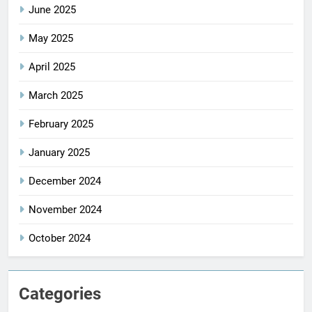
June 2025
May 2025
April 2025
March 2025
February 2025
January 2025
December 2024
November 2024
October 2024
Categories