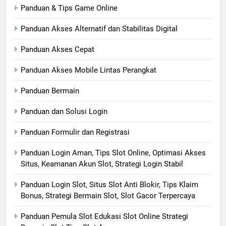
Panduan & Tips Game Online
Panduan Akses Alternatif dan Stabilitas Digital
Panduan Akses Cepat
Panduan Akses Mobile Lintas Perangkat
Panduan Bermain
Panduan dan Solusi Login
Panduan Formulir dan Registrasi
Panduan Login Aman, Tips Slot Online, Optimasi Akses
Situs, Keamanan Akun Slot, Strategi Login Stabil
Panduan Login Slot, Situs Slot Anti Blokir, Tips Klaim
Bonus, Strategi Bermain Slot, Slot Gacor Terpercaya
Panduan Pemula Slot Edukasi Slot Online Strategi