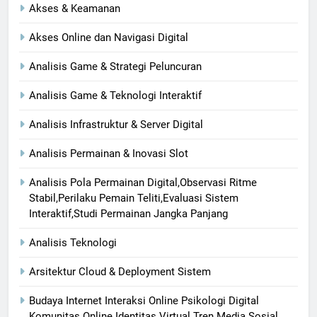
Akses & Keamanan
Akses Online dan Navigasi Digital
Analisis Game & Strategi Peluncuran
Analisis Game & Teknologi Interaktif
Analisis Infrastruktur & Server Digital
Analisis Permainan & Inovasi Slot
Analisis Pola Permainan Digital,Observasi Ritme
Stabil,Perilaku Pemain Teliti,Evaluasi Sistem
Interaktif,Studi Permainan Jangka Panjang
Analisis Teknologi
Arsitektur Cloud & Deployment Sistem
Budaya Internet Interaksi Online Psikologi Digital
Komunitas Online Identitas Virtual Tren Media Sosial