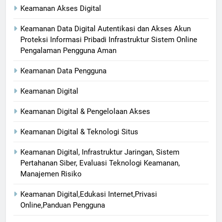
Keamanan Akses Digital
Keamanan Data Digital Autentikasi dan Akses Akun
Proteksi Informasi Pribadi Infrastruktur Sistem Online
Pengalaman Pengguna Aman
Keamanan Data Pengguna
Keamanan Digital
Keamanan Digital & Pengelolaan Akses
Keamanan Digital & Teknologi Situs
Keamanan Digital, Infrastruktur Jaringan, Sistem
Pertahanan Siber, Evaluasi Teknologi Keamanan,
Manajemen Risiko
Keamanan Digital,Edukasi Internet,Privasi
Online,Panduan Pengguna