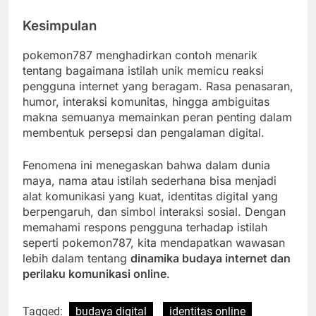
Kesimpulan
pokemon787 menghadirkan contoh menarik
tentang bagaimana istilah unik memicu reaksi
pengguna internet yang beragam. Rasa penasaran,
humor, interaksi komunitas, hingga ambiguitas
makna semuanya memainkan peran penting dalam
membentuk persepsi dan pengalaman digital.
Fenomena ini menegaskan bahwa dalam dunia
maya, nama atau istilah sederhana bisa menjadi
alat komunikasi yang kuat, identitas digital yang
berpengaruh, dan simbol interaksi sosial. Dengan
memahami respons pengguna terhadap istilah
seperti pokemon787, kita mendapatkan wawasan
lebih dalam tentang
dinamika budaya internet dan
perilaku komunikasi online
.
Tagged:
budaya digital
identitas online