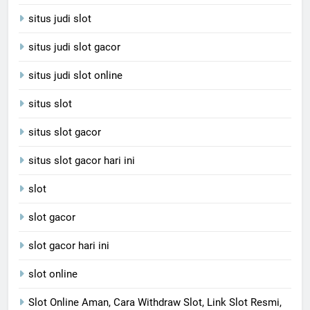
situs judi slot
situs judi slot gacor
situs judi slot online
situs slot
situs slot gacor
situs slot gacor hari ini
slot
slot gacor
slot gacor hari ini
slot online
Slot Online Aman, Cara Withdraw Slot, Link Slot Resmi,