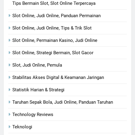
Tips Bermain Slot, Slot Online Terpercaya
Slot Online, Judi Online, Panduan Permainan
Slot Online, Judi Online, Tips & Trik Slot
Slot Online, Permainan Kasino, Judi Online
Slot Online, Strategi Bermain, Slot Gacor
Slot, Judi Online, Pemula
Stabilitas Akses Digital & Keamanan Jaringan
Statistik Harian & Strategi
Taruhan Sepak Bola, Judi Online, Panduan Taruhan
Technology Reviews
Teknologi