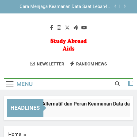
Skip
Daftar Edwinslot di Android dan iOS dengan
to
Langkah Praktis untuk Pengguna Baru
content
Daftar Lebah4D di Android dan iOS dengan Akses
Lebih Fleksibel
EDWINSLOT Link Alternatif dan Peran Keamanan
Data dalam Aktivitas Digital
Cara Menjaga Keamanan Data Saat Lebah4D
Login
Study Abroad
Temukan Panduan Lengkap Untuk
Daftar Edwinslot di Android dan iOS dengan
NEWSLETTER
RANDOM NEWS
Langkah Praktis untuk Pengguna Baru
Aids
Kuliah Di Luar Negeri Di Study Abroad
Daftar Lebah4D di Android dan iOS dengan Akses
Aids. Informasi Beasiswa, Persiapan,
Lebih Fleksibel
MENU
Dan Tips.
WINSLOT Link Alternatif dan Peran Keamanan Data dalam Aktiv
HEADLINES
Month Ago
Home