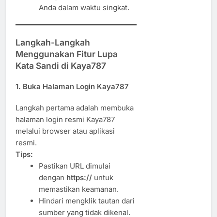
Anda dalam waktu singkat.
Langkah-Langkah
Menggunakan Fitur Lupa
Kata Sandi di Kaya787
1. Buka Halaman Login Kaya787
Langkah pertama adalah membuka
halaman login resmi Kaya787
melalui browser atau aplikasi
resmi.
Tips:
Pastikan URL dimulai
dengan
https://
untuk
memastikan keamanan.
Hindari mengklik tautan dari
sumber yang tidak dikenal.