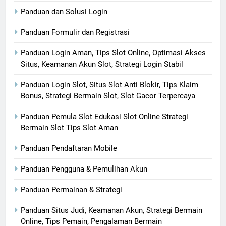
Panduan dan Solusi Login
Panduan Formulir dan Registrasi
Panduan Login Aman, Tips Slot Online, Optimasi Akses
Situs, Keamanan Akun Slot, Strategi Login Stabil
Panduan Login Slot, Situs Slot Anti Blokir, Tips Klaim
Bonus, Strategi Bermain Slot, Slot Gacor Terpercaya
Panduan Pemula Slot Edukasi Slot Online Strategi
Bermain Slot Tips Slot Aman
Panduan Pendaftaran Mobile
Panduan Pengguna & Pemulihan Akun
Panduan Permainan & Strategi
Panduan Situs Judi, Keamanan Akun, Strategi Bermain
Online, Tips Pemain, Pengalaman Bermain