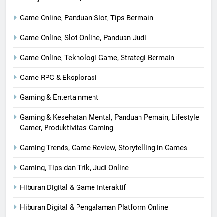
Game Online, Panduan Slot, Tips Bermain
Game Online, Slot Online, Panduan Judi
Game Online, Teknologi Game, Strategi Bermain
Game RPG & Eksplorasi
Gaming & Entertainment
Gaming & Kesehatan Mental, Panduan Pemain, Lifestyle
Gamer, Produktivitas Gaming
Gaming Trends, Game Review, Storytelling in Games
Gaming, Tips dan Trik, Judi Online
Hiburan Digital & Game Interaktif
Hiburan Digital & Pengalaman Platform Online