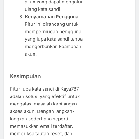
akun yang dapat mengatur
ulang kata sandi.
Kenyamanan Pengguna:
Fitur ini dirancang untuk
mempermudah pengguna
yang lupa kata sandi tanpa
mengorbankan keamanan
akun.
Kesimpulan
Fitur lupa kata sandi di Kaya787
adalah solusi yang efektif untuk
mengatasi masalah kehilangan
akses akun. Dengan langkah-
langkah sederhana seperti
memasukkan email terdaftar,
memeriksa tautan reset, dan