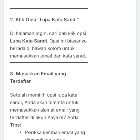
2. Klik Opsi “Lupa Kata Sandi”
Di halaman login, cari dan klik opsi
Lupa Kata Sandi
. Opsi ini biasanya
berada di bawah kolom untuk
memasukkan email dan kata sandi.
3. Masukkan Email yang
Terdaftar
Setelah memilih opsi lupa kata
sandi, Anda akan diminta untuk
memasukkan alamat email yang
terdaftar di akun Kaya787 Anda.
Tips:
Periksa kembali email yang
dimasukkan untuk