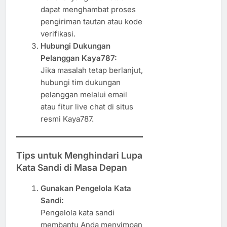
dapat menghambat proses
pengiriman tautan atau kode
verifikasi.
Hubungi Dukungan
Pelanggan Kaya787:
Jika masalah tetap berlanjut,
hubungi tim dukungan
pelanggan melalui email
atau fitur live chat di situs
resmi Kaya787.
Tips untuk Menghindari Lupa
Kata Sandi di Masa Depan
Gunakan Pengelola Kata
Sandi:
Pengelola kata sandi
membantu Anda menyimpan