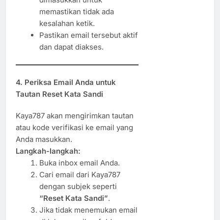
memastikan tidak ada
kesalahan ketik.
Pastikan email tersebut aktif
dan dapat diakses.
4. Periksa Email Anda untuk
Tautan Reset Kata Sandi
Kaya787 akan mengirimkan tautan
atau kode verifikasi ke email yang
Anda masukkan.
Langkah-langkah:
Buka inbox email Anda.
Cari email dari Kaya787
dengan subjek seperti
“Reset Kata Sandi”
.
Jika tidak menemukan email