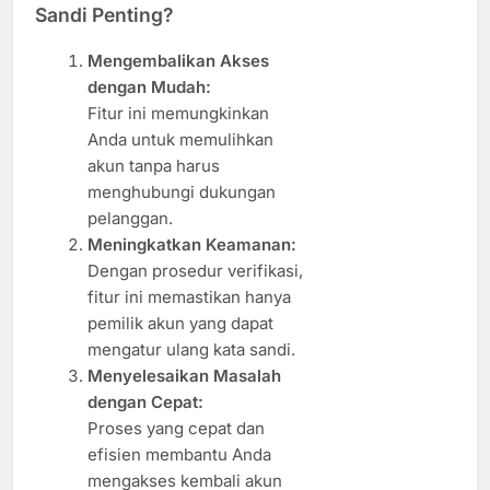
Sandi Penting?
Mengembalikan Akses
dengan Mudah:
Fitur ini memungkinkan
Anda untuk memulihkan
akun tanpa harus
menghubungi dukungan
pelanggan.
Meningkatkan Keamanan:
Dengan prosedur verifikasi,
fitur ini memastikan hanya
pemilik akun yang dapat
mengatur ulang kata sandi.
Menyelesaikan Masalah
dengan Cepat:
Proses yang cepat dan
efisien membantu Anda
mengakses kembali akun