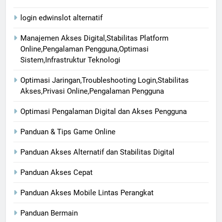
login edwinslot alternatif
Manajemen Akses Digital,Stabilitas Platform
Online,Pengalaman Pengguna,Optimasi
Sistem,Infrastruktur Teknologi
Optimasi Jaringan,Troubleshooting Login,Stabilitas
Akses,Privasi Online,Pengalaman Pengguna
Optimasi Pengalaman Digital dan Akses Pengguna
Panduan & Tips Game Online
Panduan Akses Alternatif dan Stabilitas Digital
Panduan Akses Cepat
Panduan Akses Mobile Lintas Perangkat
Panduan Bermain