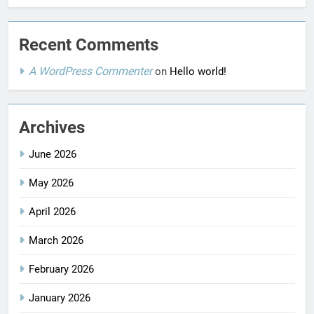
Recent Comments
A WordPress Commenter
on
Hello world!
Archives
June 2026
May 2026
April 2026
March 2026
February 2026
January 2026