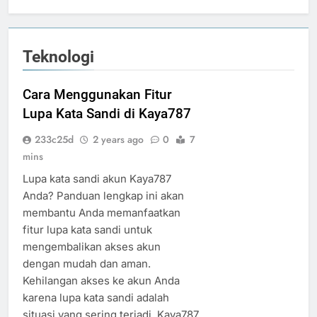
Teknologi
Cara Menggunakan Fitur
Lupa Kata Sandi di Kaya787
233c25d
2 years ago
0
7
mins
Lupa kata sandi akun Kaya787
Anda? Panduan lengkap ini akan
membantu Anda memanfaatkan
fitur lupa kata sandi untuk
mengembalikan akses akun
dengan mudah dan aman.
Kehilangan akses ke akun Anda
karena lupa kata sandi adalah
situasi yang sering terjadi. Kaya787