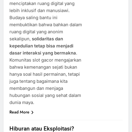
menciptakan ruang digital yang
lebih inklusif dan manusiawi.
Budaya saling bantu ini
membuktikan bahwa bahkan dalam
ruang digital yang anonim
sekalipun,
solidaritas dan
kepedulian tetap bisa menjadi
dasar interaksi yang bermakna
.
Komunitas slot gacor mengajarkan
bahwa kemenangan sejati bukan
hanya soal hasil permainan, tetapi
juga tentang bagaimana kita
membangun dan menjaga
hubungan sosial yang sehat dalam
dunia maya.
Read More
Hiburan atau Eksploitasi?