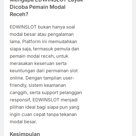
Dicoba Pemain Modal
Receh?
EDWINSLOT bukan hanya soal
modal besar atau pengalaman
lama. Platform ini memudahkan
siapa saja, termasuk pemula dan
pemain modal receh, untuk
merasakan keseruan serta
keuntungan dari permainan slot
online. Dengan tampilan user-
friendly, sistem keamanan
canggih, serta support pelanggan
responsif, EDWINSLOT menjadi
pilihan ideal bagi siapa pun yang
ingin cuan cepat tanpa tekanan
modal besar.
Kesimpulan