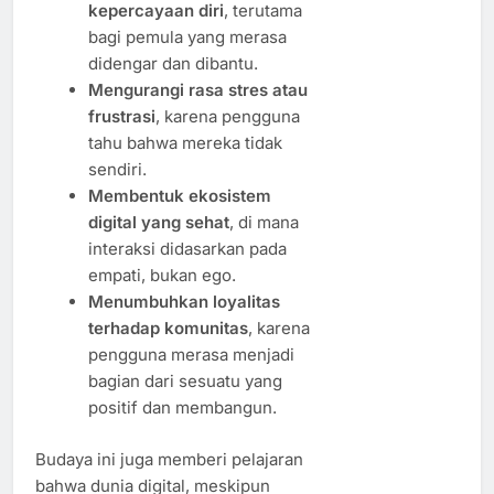
kepercayaan diri
, terutama
bagi pemula yang merasa
didengar dan dibantu.
Mengurangi rasa stres atau
frustrasi
, karena pengguna
tahu bahwa mereka tidak
sendiri.
Membentuk ekosistem
digital yang sehat
, di mana
interaksi didasarkan pada
empati, bukan ego.
Menumbuhkan loyalitas
terhadap komunitas
, karena
pengguna merasa menjadi
bagian dari sesuatu yang
positif dan membangun.
Budaya ini juga memberi pelajaran
bahwa dunia digital, meskipun