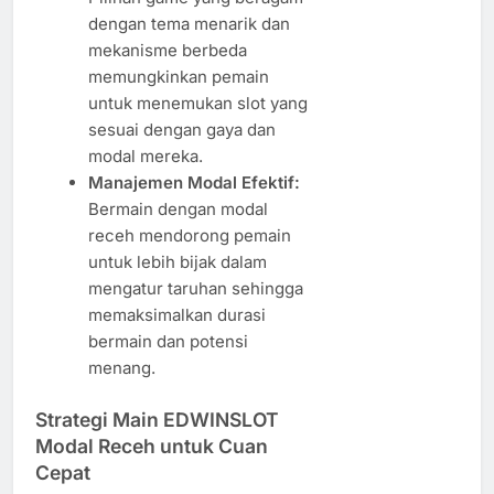
dengan tema menarik dan
mekanisme berbeda
memungkinkan pemain
untuk menemukan slot yang
sesuai dengan gaya dan
modal mereka.
Manajemen Modal Efektif:
Bermain dengan modal
receh mendorong pemain
untuk lebih bijak dalam
mengatur taruhan sehingga
memaksimalkan durasi
bermain dan potensi
menang.
Strategi Main EDWINSLOT
Modal Receh untuk Cuan
Cepat