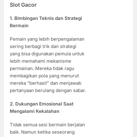
Slot Gacor
1.
Bimbingan Teknis dan Strategi
Bermain
Pemain yang lebih berpengalaman
sering berbagi trik dan strategi
yang bisa digunakan pemula untuk
lebih memahami mekanisme
permainan. Mereka tidak ragu
membagikan pola yang menurut
mereka “berhasil” dan menjawab
pertanyaan berulang dengan sabar.
2.
Dukungan Emosional Saat
Mengalami Kekalahan
Tidak semua sesi bermain berjalan
baik. Namun ketika seseorang