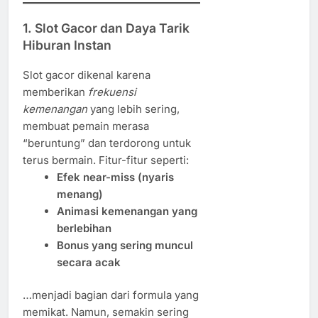
1. Slot Gacor dan Daya Tarik
Hiburan Instan
Slot gacor dikenal karena
memberikan
frekuensi
kemenangan
yang lebih sering,
membuat pemain merasa
“beruntung” dan terdorong untuk
terus bermain. Fitur-fitur seperti:
Efek near-miss (nyaris
menang)
Animasi kemenangan yang
berlebihan
Bonus yang sering muncul
secara acak
…menjadi bagian dari formula yang
memikat. Namun, semakin sering