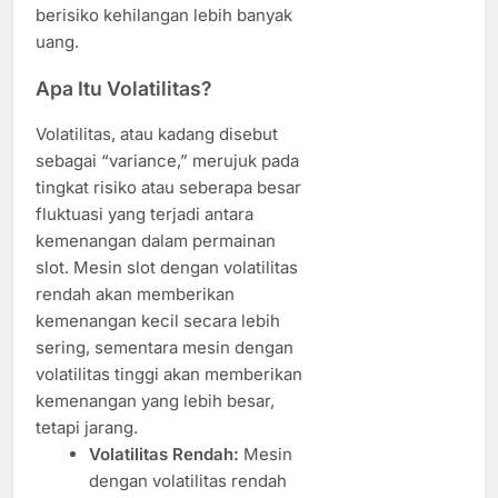
berisiko kehilangan lebih banyak
uang.
Apa Itu Volatilitas?
Volatilitas, atau kadang disebut
sebagai “variance,” merujuk pada
tingkat risiko atau seberapa besar
fluktuasi yang terjadi antara
kemenangan dalam permainan
slot. Mesin slot dengan volatilitas
rendah akan memberikan
kemenangan kecil secara lebih
sering, sementara mesin dengan
volatilitas tinggi akan memberikan
kemenangan yang lebih besar,
tetapi jarang.
Volatilitas Rendah:
Mesin
dengan volatilitas rendah