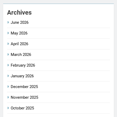
Archives
June 2026
May 2026
April 2026
March 2026
February 2026
January 2026
December 2025
November 2025
October 2025