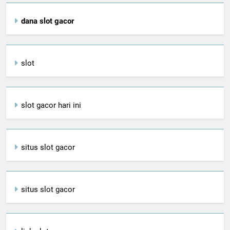
dana slot gacor
slot
slot gacor hari ini
situs slot gacor
situs slot gacor