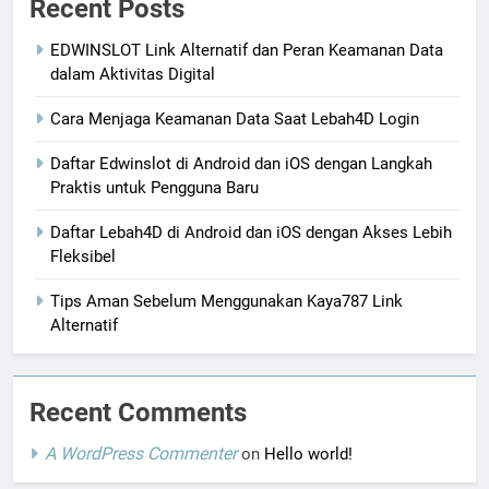
Recent Posts
EDWINSLOT Link Alternatif dan Peran Keamanan Data
dalam Aktivitas Digital
Cara Menjaga Keamanan Data Saat Lebah4D Login
Daftar Edwinslot di Android dan iOS dengan Langkah
Praktis untuk Pengguna Baru
Daftar Lebah4D di Android dan iOS dengan Akses Lebih
Fleksibel
Tips Aman Sebelum Menggunakan Kaya787 Link
Alternatif
Recent Comments
A WordPress Commenter
on
Hello world!