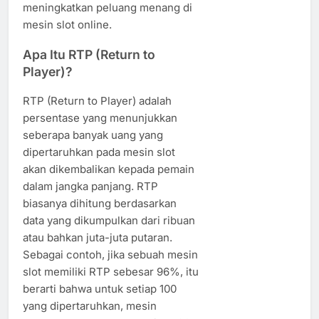
meningkatkan peluang menang di
mesin slot online.
Apa Itu RTP (Return to
Player)?
RTP (Return to Player) adalah
persentase yang menunjukkan
seberapa banyak uang yang
dipertaruhkan pada mesin slot
akan dikembalikan kepada pemain
dalam jangka panjang. RTP
biasanya dihitung berdasarkan
data yang dikumpulkan dari ribuan
atau bahkan juta-juta putaran.
Sebagai contoh, jika sebuah mesin
slot memiliki RTP sebesar 96%, itu
berarti bahwa untuk setiap 100
yang dipertaruhkan, mesin