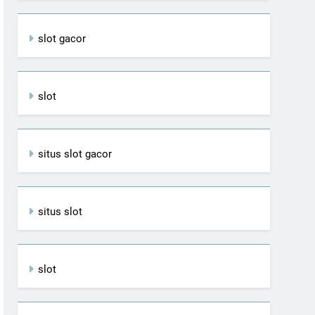
slot gacor
slot
situs slot gacor
situs slot
slot