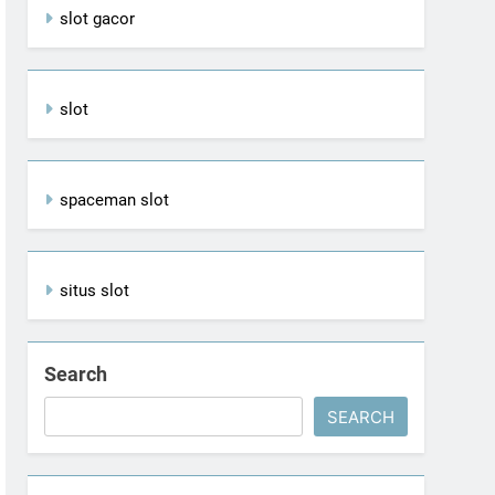
slot gacor
slot
spaceman slot
situs slot
Search
SEARCH