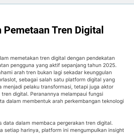
 Pemetaan Tren Digital
dalam memetakan tren digital dengan pendekatan
ibatan pengguna yang aktif sepanjang tahun 2025.
ahami arah tren bukan lagi sekadar keunggulan
rlaslot, sebagai salah satu platform digital yang
menjadi pelaku transformasi, tetapi juga aktor
tren digital. Peranannya melampaui fungsi
serta dalam membentuk arah perkembangan teknologi
 data dalam membaca pergerakan tren digital.
 setiap harinya, platform ini mengumpulkan insight