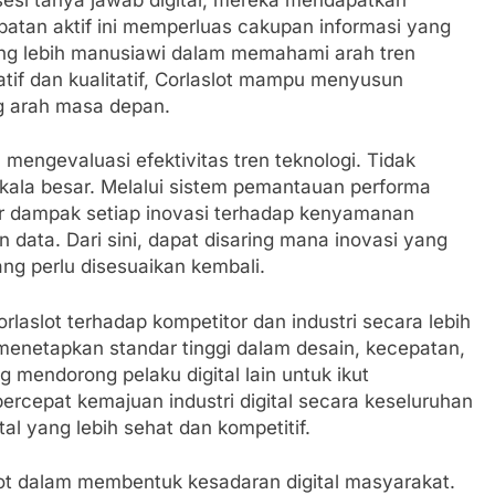
batan aktif ini memperluas cakupan informasi yang
g lebih manusiawi dalam memahami arah tren
tif dan kualitatif, Corlaslot mampu menyusun
g arah masa depan.
 mengevaluasi efektivitas tren teknologi. Tidak
 skala besar. Melalui sistem pemantauan performa
ur dampak setiap inovasi terhadap kenyamanan
data. Dari sini, dapat disaring mana inovasi yang
ng perlu disesuaikan kembali.
laslot terhadap kompetitor dan industri secara lebih
menetapkan standar tinggi dalam desain, kecepatan,
ang mendorong pelaku digital lain untuk ikut
ercepat kemajuan industri digital secara keseluruhan
l yang lebih sehat dan kompetitif.
slot dalam membentuk kesadaran digital masyarakat.