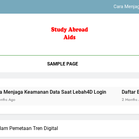
Cara Menja
Daftar Edwinslot di Android dan iOS denga
Daftar Lebah4D di Android
dy Abroad Aids
EDWINSLOT Link Alternatif dan Peran 
nduan Lengkap Untuk Kuliah Di Luar Negeri Di Study Abroad A
Cara Menja
SAMPLE PAGE
Daftar Edwinslot di Android dan iOS denga
Daftar Lebah4D di Android
Keamanan Data Saat Lebah4D Login
Daftar Edwinslot d
2 Months Ago
lam Pemetaan Tren Digital