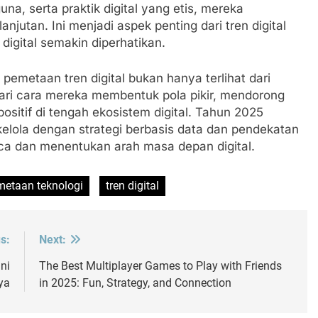
, serta praktik digital yang etis, mereka
anjutan. Ini menjadi aspek penting dari tren digital
digital semakin diperhatikan.
pemetaan tren digital bukan hanya terlihat dari
ari cara mereka membentuk pola pikir, mendorong
sitif di tengah ekosistem digital. Tahun 2025
kelola dengan strategi berbasis data dan pendekatan
ca dan menentukan arah masa depan digital.
metaan teknologi
tren digital
s:
Next:
ni
The Best Multiplayer Games to Play with Friends
ya
in 2025: Fun, Strategy, and Connection