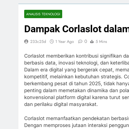
ANALISIS TEKNOLOGI
Dampak Corlaslot dalam
0
233c25d
1 Year Ago
5 Mins
Corlaslot memberikan kontribusi signifikan 
berbasis data, inovasi teknologi, dan keterl
Dalam era digital yang bergerak cepat, mem
kompetitif, melainkan kebutuhan strategis. Co
berkembang pesat di tahun 2025, tidak hanya 
penting dalam memetakan dinamika dan pola 
konvensional platform digital karena turut 
dan perilaku digital masyarakat.
Corlaslot memanfaatkan pendekatan berbasis
Dengan memproses jutaan interaksi pengguna