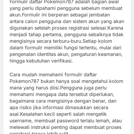
Formulir daftar Pokemon787 adalah bagian awal
yang perlu dipahami pengguna sebelum membuat
akun.Formulir ini berperan sebagai jembatan
antara calon pengguna dan sistem akun yang akan
digunakan setelah proses registrasi selesai.Karena
menjadi tahap pertama, pengguna sebaiknya tidak
mengisinya secara terburu-buru.Setiap kolom
dalam formulir memiliki fungsi tertentu, mulai dari
pengenalan identitas akun, pengaturan keamanan,
hingga kebutuhan verifikasi.
Cara mudah memahami formulir daftar
Pokemon787 bukan hanya soal mengetahui kolom
mana yang harus diisi.Pengguna juga perlu
memahami mengapa data tersebut diperlukan,
bagaimana cara mengisinya dengan benar, dan
apa risiko jika informasi dimasukkan secara
asal.Kesalahan kecil seperti salah mengetik
username, membuat password terlalu lemah, atau
melewati instruksi penting dapat membuat proses
registrasi terasa lebih sulit.