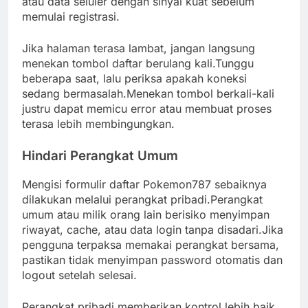
atau data seluler dengan sinyal kuat sebelum
memulai registrasi.
Jika halaman terasa lambat, jangan langsung
menekan tombol daftar berulang kali.Tunggu
beberapa saat, lalu periksa apakah koneksi
sedang bermasalah.Menekan tombol berkali-kali
justru dapat memicu error atau membuat proses
terasa lebih membingungkan.
Hindari Perangkat Umum
Mengisi formulir daftar Pokemon787 sebaiknya
dilakukan melalui perangkat pribadi.Perangkat
umum atau milik orang lain berisiko menyimpan
riwayat, cache, atau data login tanpa disadari.Jika
pengguna terpaksa memakai perangkat bersama,
pastikan tidak menyimpan password otomatis dan
logout setelah selesai.
Perangkat pribadi memberikan kontrol lebih baik