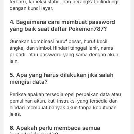
terbaru, koneksi stabil, dan perangkat dilindungi
dengan kunci layar.
4. Bagaimana cara membuat password
yang baik saat daftar Pokemon787?
Gunakan kombinasi huruf besar, huruf kecil,
angka, dan simbol.Hindari tanggal lahir, nama
pribadi, atau password yang sama dengan akun
lain.
5. Apa yang harus dilakukan jika salah
mengisi data?
Periksa apakah tersedia opsi perbaikan data atau
pemulihan akun.Ikuti instruksi yang tersedia dan
hindari membuat banyak akun tanpa kebutuhan
jelas.
6. Apakah perlu membaca semua