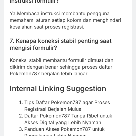
instruksi formulir?
Ya.Membaca instruksi membantu pengguna
memahami aturan setiap kolom dan menghindari
kesalahan saat proses registrasi.
7. Kenapa koneksi stabil penting saat
mengisi formulir?
Koneksi stabil membantu formulir dimuat dan
dikirim dengan benar sehingga proses daftar
Pokemon787 berjalan lebih lancar.
Internal Linking Suggestion
Tips Daftar Pokemon787 agar Proses
Registrasi Berjalan Mulus
Daftar Pokemon787 Tanpa Ribet untuk
Akses Digital yang Lebih Nyaman
Panduan Akses Pokemon787 untuk
Pengalaman Lebih Nyaman