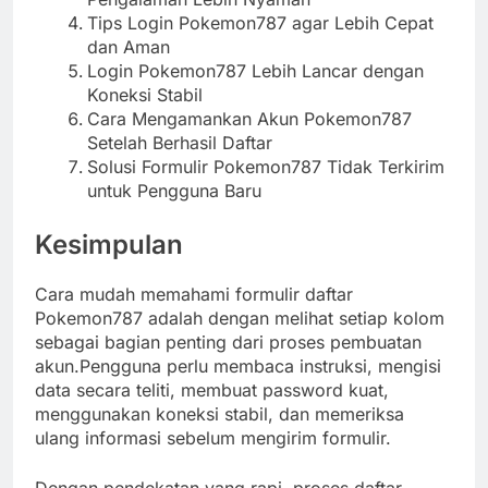
Tips Login Pokemon787 agar Lebih Cepat
dan Aman
Login Pokemon787 Lebih Lancar dengan
Koneksi Stabil
Cara Mengamankan Akun Pokemon787
Setelah Berhasil Daftar
Solusi Formulir Pokemon787 Tidak Terkirim
untuk Pengguna Baru
Kesimpulan
Cara mudah memahami formulir daftar
Pokemon787 adalah dengan melihat setiap kolom
sebagai bagian penting dari proses pembuatan
akun.Pengguna perlu membaca instruksi, mengisi
data secara teliti, membuat password kuat,
menggunakan koneksi stabil, dan memeriksa
ulang informasi sebelum mengirim formulir.