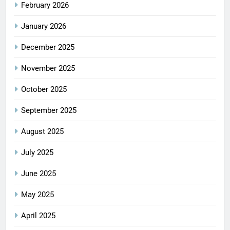
February 2026
January 2026
December 2025
November 2025
October 2025
September 2025
August 2025
July 2025
June 2025
May 2025
April 2025