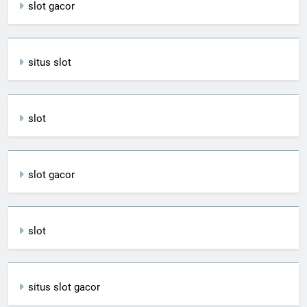
slot gacor
situs slot
slot
slot gacor
slot
situs slot gacor