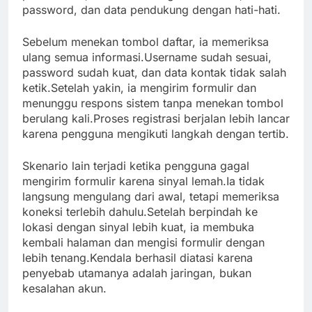
password, dan data pendukung dengan hati-hati.
Sebelum menekan tombol daftar, ia memeriksa
ulang semua informasi.Username sudah sesuai,
password sudah kuat, dan data kontak tidak salah
ketik.Setelah yakin, ia mengirim formulir dan
menunggu respons sistem tanpa menekan tombol
berulang kali.Proses registrasi berjalan lebih lancar
karena pengguna mengikuti langkah dengan tertib.
Skenario lain terjadi ketika pengguna gagal
mengirim formulir karena sinyal lemah.Ia tidak
langsung mengulang dari awal, tetapi memeriksa
koneksi terlebih dahulu.Setelah berpindah ke
lokasi dengan sinyal lebih kuat, ia membuka
kembali halaman dan mengisi formulir dengan
lebih tenang.Kendala berhasil diatasi karena
penyebab utamanya adalah jaringan, bukan
kesalahan akun.