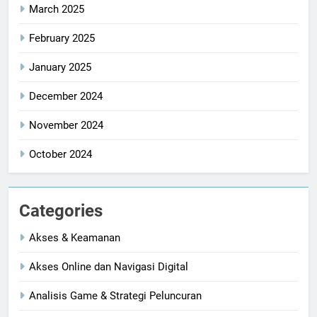
March 2025
February 2025
January 2025
December 2024
November 2024
October 2024
Categories
Akses & Keamanan
Akses Online dan Navigasi Digital
Analisis Game & Strategi Peluncuran