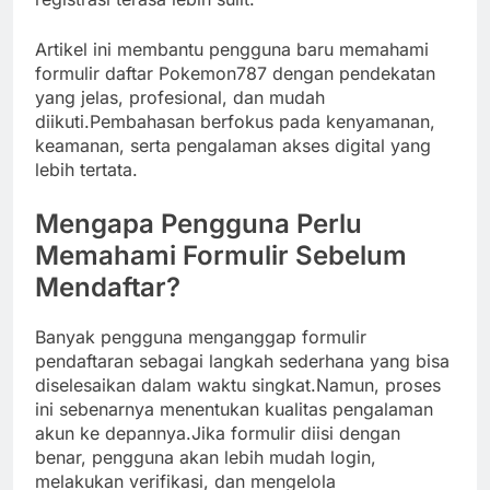
Artikel ini membantu pengguna baru memahami
formulir daftar Pokemon787 dengan pendekatan
yang jelas, profesional, dan mudah
diikuti.Pembahasan berfokus pada kenyamanan,
keamanan, serta pengalaman akses digital yang
lebih tertata.
Mengapa Pengguna Perlu
Memahami Formulir Sebelum
Mendaftar?
Banyak pengguna menganggap formulir
pendaftaran sebagai langkah sederhana yang bisa
diselesaikan dalam waktu singkat.Namun, proses
ini sebenarnya menentukan kualitas pengalaman
akun ke depannya.Jika formulir diisi dengan
benar, pengguna akan lebih mudah login,
melakukan verifikasi, dan mengelola