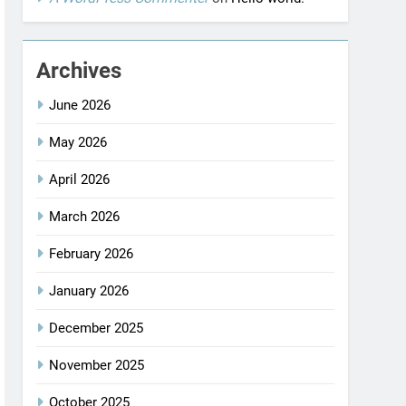
Archives
June 2026
May 2026
April 2026
March 2026
February 2026
January 2026
December 2025
November 2025
October 2025