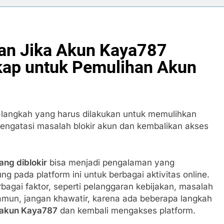
kan Jika Akun Kaya787
kap untuk Pemulihan Akun
-langkah yang harus dilakukan untuk memulihkan
mengatasi masalah blokir akun dan kembalikan akses
ng diblokir
bisa menjadi pengalaman yang
 pada platform ini untuk berbagai aktivitas online.
bagai faktor, seperti pelanggaran kebijakan, masalah
mun, jangan khawatir, karena ada beberapa langkah
 akun Kaya787
dan kembali mengakses platform.