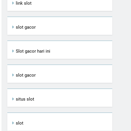
link slot
slot gacor
Slot gacor hari ini
slot gacor
situs slot
slot