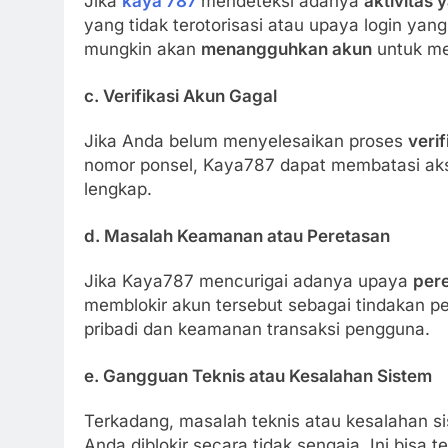
Jika
kaya 787
mendeteksi adanya
aktivitas 
yang tidak terotorisasi atau upaya login yan
mungkin akan
menangguhkan akun
untuk me
c.
Verifikasi Akun Gagal
Jika Anda belum menyelesaikan proses
verif
nomor ponsel, Kaya787 dapat membatasi aks
lengkap.
d.
Masalah Keamanan atau Peretasan
Jika Kaya787 mencurigai adanya upaya
per
memblokir akun tersebut sebagai tindakan pe
pribadi dan keamanan transaksi pengguna.
e.
Gangguan Teknis atau Kesalahan Sistem
Terkadang, masalah teknis atau kesalahan 
Anda diblokir secara tidak sengaja. Ini bisa