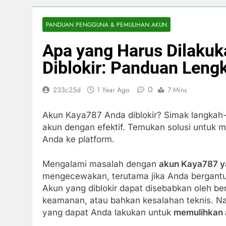
PANDUAN PENGGUNA & PEMULIHAN AKUN
Apa yang Harus Dilaku
Diblokir: Panduan Leng
0
233c25d
1 Year Ago
7 Mins
Akun Kaya787 Anda diblokir? Simak langkah
akun dengan efektif. Temukan solusi untuk 
Anda ke platform.
Mengalami masalah dengan
akun Kaya787 ya
mengecewakan, terutama jika Anda bergantung
Akun yang diblokir dapat disebabkan oleh ber
keamanan, atau bahkan kesalahan teknis. Na
yang dapat Anda lakukan untuk
memulihkan