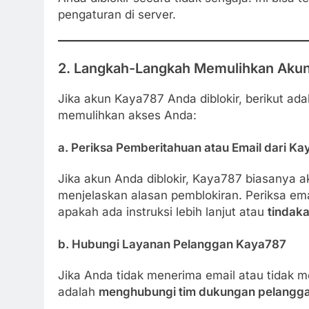
pengaturan di server.
2.
Langkah-Langkah Memulihkan Akun 
Jika akun Kaya787 Anda diblokir, berikut ad
memulihkan akses Anda:
a.
Periksa Pemberitahuan atau Email dari K
Jika akun Anda diblokir, Kaya787 biasanya 
menjelaskan alasan pemblokiran. Periksa ema
apakah ada instruksi lebih lanjut atau
tindaka
b.
Hubungi Layanan Pelanggan Kaya787
Jika Anda tidak menerima email atau tidak 
adalah
menghubungi tim dukungan pelangg