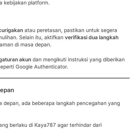
 kebijakan platform.
curigakan
atau peretasan, pastikan untuk segera
lihan. Selain itu, aktifkan
verifikasi dua langkah
caman di masa depan.
gaturan akun
dan mengikuti instruksi yang diberikan
eperti Google Authenticator.
Depan
sa depan, ada beberapa langkah pencegahan yang
ng berlaku di Kaya787 agar terhindar dari