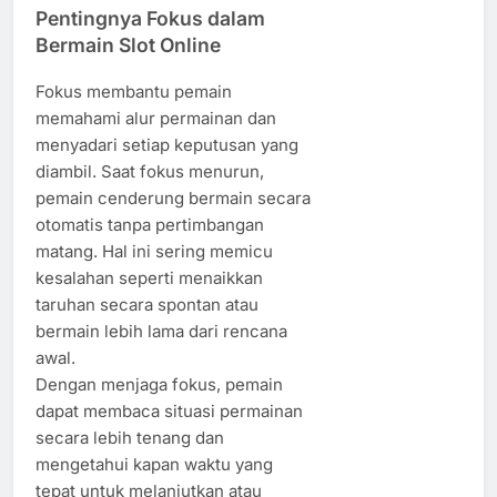
Pentingnya Fokus dalam
Bermain Slot Online
Fokus membantu pemain
memahami alur permainan dan
menyadari setiap keputusan yang
diambil. Saat fokus menurun,
pemain cenderung bermain secara
otomatis tanpa pertimbangan
matang. Hal ini sering memicu
kesalahan seperti menaikkan
taruhan secara spontan atau
bermain lebih lama dari rencana
awal.
Dengan menjaga fokus, pemain
dapat membaca situasi permainan
secara lebih tenang dan
mengetahui kapan waktu yang
tepat untuk melanjutkan atau