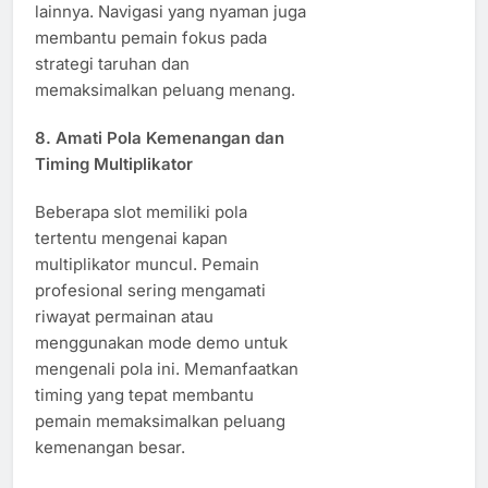
lainnya. Navigasi yang nyaman juga
membantu pemain fokus pada
strategi taruhan dan
memaksimalkan peluang menang.
8. Amati Pola Kemenangan dan
Timing Multiplikator
Beberapa slot memiliki pola
tertentu mengenai kapan
multiplikator muncul. Pemain
profesional sering mengamati
riwayat permainan atau
menggunakan mode demo untuk
mengenali pola ini. Memanfaatkan
timing yang tepat membantu
pemain memaksimalkan peluang
kemenangan besar.