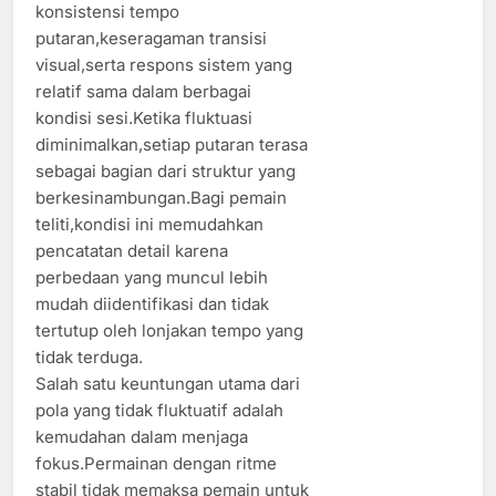
konsistensi tempo
putaran,keseragaman transisi
visual,serta respons sistem yang
relatif sama dalam berbagai
kondisi sesi.Ketika fluktuasi
diminimalkan,setiap putaran terasa
sebagai bagian dari struktur yang
berkesinambungan.Bagi pemain
teliti,kondisi ini memudahkan
pencatatan detail karena
perbedaan yang muncul lebih
mudah diidentifikasi dan tidak
tertutup oleh lonjakan tempo yang
tidak terduga.
Salah satu keuntungan utama dari
pola yang tidak fluktuatif adalah
kemudahan dalam menjaga
fokus.Permainan dengan ritme
stabil tidak memaksa pemain untuk