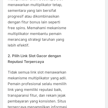
menawarkan multiplikator tetap,
sementara yang lain bersifat
progresif atau dikombinasikan
dengan fitur bonus lain seperti
free spins. Memahami mekanisme
multiplikator membantu pemain
merancang strategi taruhan yang
lebih efektif.
2. Pilih Link Slot Gacor dengan
Reputasi Terpercaya
Tidak semua link slot menawarkan
mekanisme multiplikator yang adil.
Pemain profesional selalu memilih
link yang memiliki reputasi baik,
transparansi fitur, dan rekam jejak
pembayaran yang konsisten. Situs
terpercaya menampilkan informasi