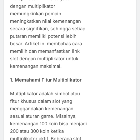
dengan multiplikator
memungkinkan pemain
meningkatkan nilai kemenangan
secara signifikan, sehingga setiap
putaran memiliki potensi lebih
besar. Artikel ini membahas cara
memilih dan memanfaatkan link
slot dengan multiplikator untuk
kemenangan maksimal.
1. Memahami Fitur Multiplikator
Multiplikator adalah simbol atau
fitur khusus dalam slot yang
menggandakan kemenangan
sesuai aturan game. Misalnya,
kemenangan 100 koin bisa menjadi
200 atau 300 koin ketika
multiplikator aktif. Beberapa slot