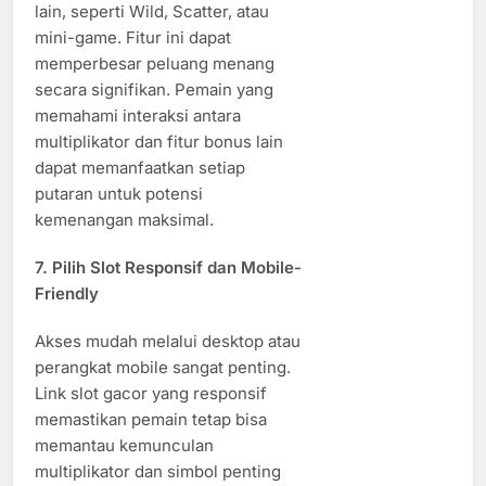
lain, seperti Wild, Scatter, atau
mini-game. Fitur ini dapat
memperbesar peluang menang
secara signifikan. Pemain yang
memahami interaksi antara
multiplikator dan fitur bonus lain
dapat memanfaatkan setiap
putaran untuk potensi
kemenangan maksimal.
7. Pilih Slot Responsif dan Mobile-
Friendly
Akses mudah melalui desktop atau
perangkat mobile sangat penting.
Link slot gacor yang responsif
memastikan pemain tetap bisa
memantau kemunculan
multiplikator dan simbol penting