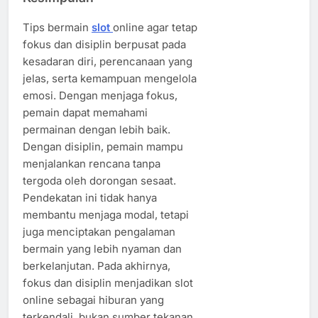
Tips bermain
slot
online agar tetap
fokus dan disiplin berpusat pada
kesadaran diri, perencanaan yang
jelas, serta kemampuan mengelola
emosi. Dengan menjaga fokus,
pemain dapat memahami
permainan dengan lebih baik.
Dengan disiplin, pemain mampu
menjalankan rencana tanpa
tergoda oleh dorongan sesaat.
Pendekatan ini tidak hanya
membantu menjaga modal, tetapi
juga menciptakan pengalaman
bermain yang lebih nyaman dan
berkelanjutan. Pada akhirnya,
fokus dan disiplin menjadikan slot
online sebagai hiburan yang
terkendali, bukan sumber tekanan.