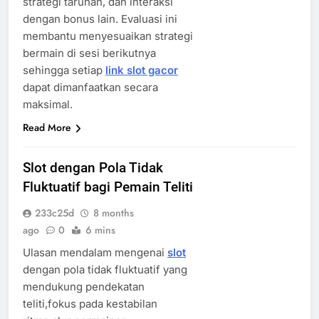
strategi taruhan, dan interaksi
dengan bonus lain. Evaluasi ini
membantu menyesuaikan strategi
bermain di sesi berikutnya
sehingga setiap
link slot gacor
dapat dimanfaatkan secara
maksimal.
Read More
Slot dengan Pola Tidak
Fluktuatif bagi Pemain Teliti
233c25d
8 months
ago
0
6 mins
Ulasan mendalam mengenai
slot
dengan pola tidak fluktuatif yang
mendukung pendekatan
teliti,fokus pada kestabilan