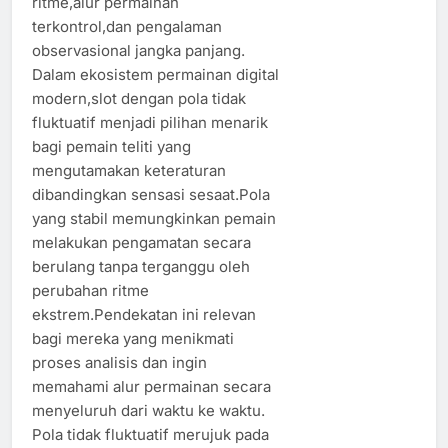
ritme,alur permainan
terkontrol,dan pengalaman
observasional jangka panjang.
Dalam ekosistem permainan digital
modern,slot dengan pola tidak
fluktuatif menjadi pilihan menarik
bagi pemain teliti yang
mengutamakan keteraturan
dibandingkan sensasi sesaat.Pola
yang stabil memungkinkan pemain
melakukan pengamatan secara
berulang tanpa terganggu oleh
perubahan ritme
ekstrem.Pendekatan ini relevan
bagi mereka yang menikmati
proses analisis dan ingin
memahami alur permainan secara
menyeluruh dari waktu ke waktu.
Pola tidak fluktuatif merujuk pada