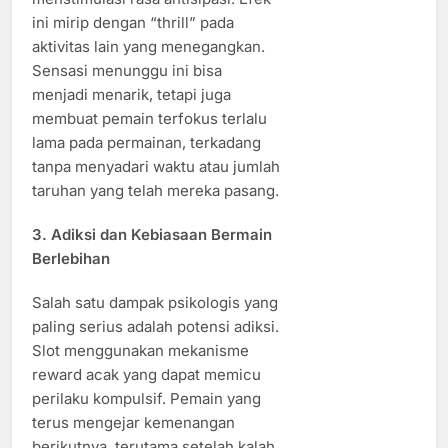
ini mirip dengan “thrill” pada
aktivitas lain yang menegangkan.
Sensasi menunggu ini bisa
menjadi menarik, tetapi juga
membuat pemain terfokus terlalu
lama pada permainan, terkadang
tanpa menyadari waktu atau jumlah
taruhan yang telah mereka pasang.
3.
Adiksi dan Kebiasaan Bermain
Berlebihan
Salah satu dampak psikologis yang
paling serius adalah potensi adiksi.
Slot menggunakan mekanisme
reward acak yang dapat memicu
perilaku kompulsif. Pemain yang
terus mengejar kemenangan
berikutnya, terutama setelah kalah,