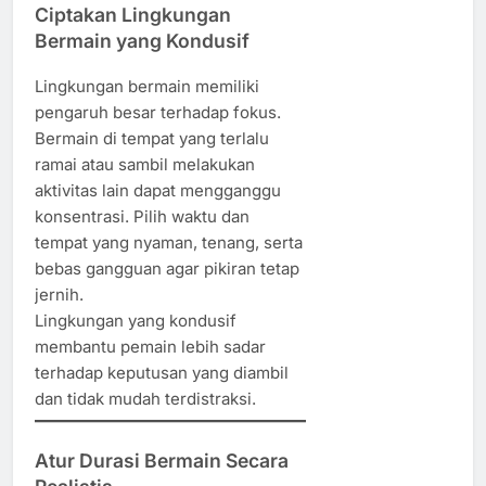
Ciptakan Lingkungan
Bermain yang Kondusif
Lingkungan bermain memiliki
pengaruh besar terhadap fokus.
Bermain di tempat yang terlalu
ramai atau sambil melakukan
aktivitas lain dapat mengganggu
konsentrasi. Pilih waktu dan
tempat yang nyaman, tenang, serta
bebas gangguan agar pikiran tetap
jernih.
Lingkungan yang kondusif
membantu pemain lebih sadar
terhadap keputusan yang diambil
dan tidak mudah terdistraksi.
Atur Durasi Bermain Secara