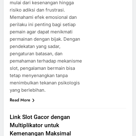
mulai dari kesenangan hingga
risiko adiksi dan frustrasi.
Memahami efek emosional dan
perilaku ini penting bagi setiap
pemain agar dapat menikmati
permainan dengan bijak. Dengan
pendekatan yang sadar,
pengaturan batasan, dan
pemahaman terhadap mekanisme
slot, pengalaman bermain bisa
tetap menyenangkan tanpa
menimbulkan tekanan psikologis
yang berlebihan.
Read More
Link Slot Gacor dengan
Multiplikator untuk
Kemenangan Maksimal