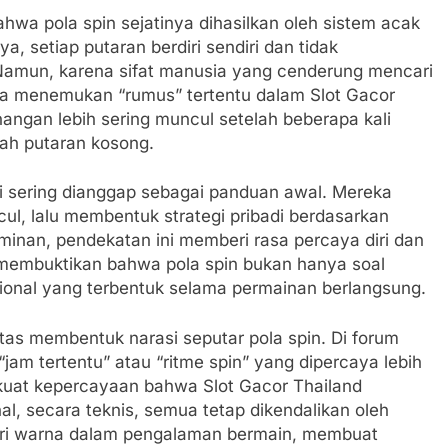
hwa pola spin sejatinya dihasilkan oleh sistem acak
nya, setiap putaran berdiri sendiri dan tidak
 Namun, karena sifat manusia yang cenderung mencari
sa menemukan “rumus” tertentu dalam Slot Gacor
angan lebih sering muncul setelah beberapa kali
elah putaran kosong.
ni sering dianggap sebagai panduan awal. Mereka
, lalu membentuk strategi pribadi berdasarkan
minan, pendekatan ini memberi rasa percaya diri dan
membuktikan bahwa pola spin bukan hanya soal
sional yang terbentuk selama permainan berlangsung.
tas membentuk narasi seputar pola spin. Di forum
jam tertentu” atau “ritme spin” yang dipercaya lebih
uat kepercayaan bahwa Slot Gacor Thailand
al, secara teknis, semua tetap dikendalikan oleh
beri warna dalam pengalaman bermain, membuat