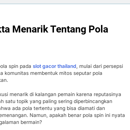
kta Menarik Tentang Pola
pola spin pada
slot gacor thailand
, mulai dari persepsi
na komunitas membentuk mitos seputar pola
kan.
kusi menarik di kalangan pemain karena reputasinya
ah satu topik yang paling sering diperbincangkan
hwa ada pola tertentu yang bisa diamati dan
emenangan. Namun, apakah benar pola spin ini nyata
ngalaman bermain?