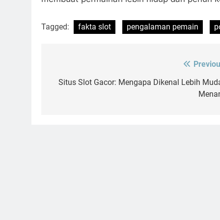
Tagged:
fakta slot
pengalaman pemain
p
Previou
Post
navigation
Situs Slot Gacor: Mengapa Dikenal Lebih Mud
Mena