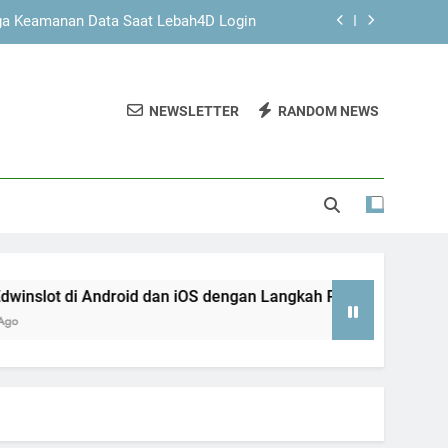
ga Keamanan Data Saat Lebah4D Login
n Langkah Praktis untuk Pengguna Baru
 dan iOS dengan Akses Lebih Fleksibel
NEWSLETTER
RANDOM NEWS
Keamanan Data dalam Aktivitas Digital
ids. Informasi Beasiswa, Persiapan, Dan Tips.
ga Keamanan Data Saat Lebah4D Login
n Langkah Praktis untuk Pengguna Baru
 dan iOS dengan Akses Lebih Fleksibel
i Android dan iOS dengan Langkah Praktis untuk Pengguna Bar