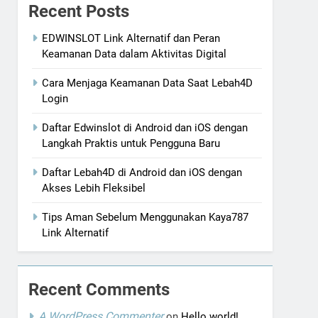
Recent Posts
EDWINSLOT Link Alternatif dan Peran
Keamanan Data dalam Aktivitas Digital
Cara Menjaga Keamanan Data Saat Lebah4D
Login
Daftar Edwinslot di Android dan iOS dengan
Langkah Praktis untuk Pengguna Baru
Daftar Lebah4D di Android dan iOS dengan
Akses Lebih Fleksibel
Tips Aman Sebelum Menggunakan Kaya787
Link Alternatif
Recent Comments
A WordPress Commenter
on
Hello world!