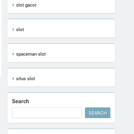
slot gacor
slot
spaceman slot
situs slot
Search
SEARCH