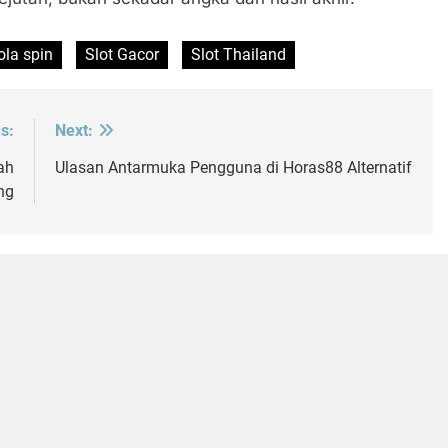
ola spin
Slot Gacor
Slot Thailand
s:
Next:
ah
Ulasan Antarmuka Pengguna di Horas88 Alternatif
ng