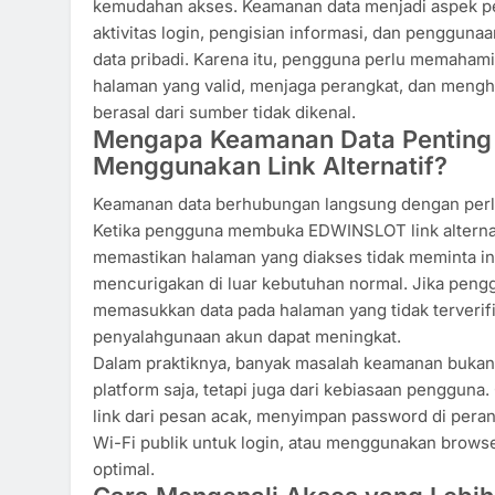
kemudahan akses. Keamanan data menjadi aspek pe
aktivitas login, pengisian informasi, dan pengguna
data pribadi. Karena itu, pengguna perlu memaham
halaman yang valid, menjaga perangkat, dan menghi
berasal dari sumber tidak dikenal.
Mengapa Keamanan Data Penting
Menggunakan Link Alternatif?
Keamanan data berhubungan langsung dengan perl
Ketika pengguna membuka EDWINSLOT link alternat
memastikan halaman yang diakses tidak meminta i
mencurigakan di luar kebutuhan normal. Jika peng
memasukkan data pada halaman yang tidak terverifik
penyalahgunaan akun dapat meningkat.
Dalam praktiknya, banyak masalah keamanan bukan 
platform saja, tetapi juga dari kebiasaan penggun
link dari pesan acak, menyimpan password di per
Wi-Fi publik untuk login, atau menggunakan browser
optimal.