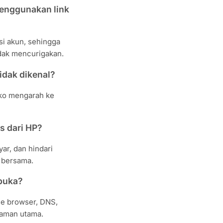
enggunakan link
i akun, sehingga
idak mencurigakan.
idak dikenal?
iko mengarah ke
s dari HP?
yar, dan hindari
 bersama.
buka?
he browser, DNS,
laman utama.