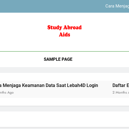
Cara Menja
Daftar Edwinslot di Android dan iOS denga
Daftar Lebah4D di Android
dy Abroad Aids
EDWINSLOT Link Alternatif dan Peran 
nduan Lengkap Untuk Kuliah Di Luar Negeri Di Study Abroad A
Cara Menja
SAMPLE PAGE
Daftar Edwinslot di Android dan iOS denga
Daftar Lebah4D di Android
eamanan Data Saat Lebah4D Login
Daftar Edwinslot di
2 Months Ago