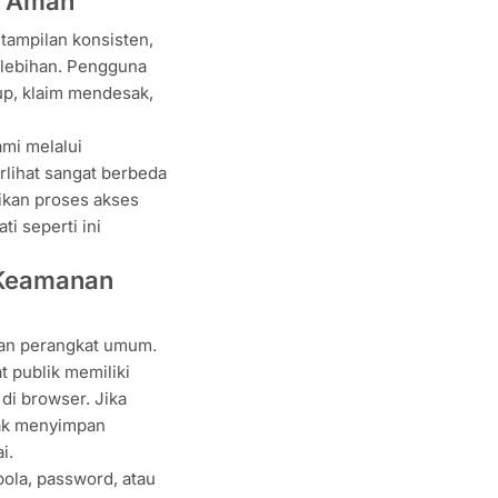
h Aman
tampilan konsisten,
erlebihan. Pengguna
p, klaim mendesak,
mi melalui
rlihat sangat berbeda
tikan proses akses
i seperti ini
 Keamanan
kan perangkat umum.
 publik memiliki
 di browser. Jika
dak menyimpan
i.
pola, password, atau