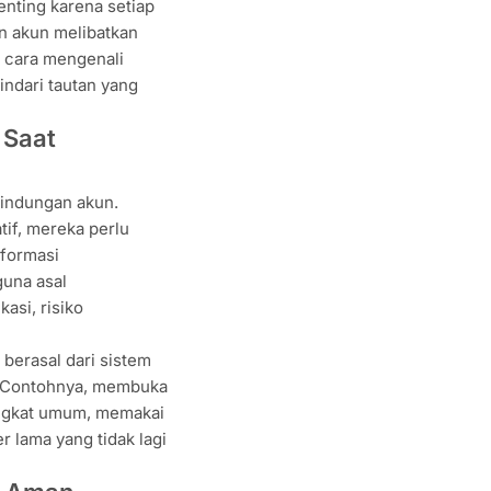
nting karena setiap
an akun melibatkan
i cara mengenali
ndari tautan yang
 Saat
indungan akun.
if, mereka perlu
nformasi
guna asal
asi, risiko
berasal dari sistem
a. Contohnya, membuka
angkat umum, memakai
 lama yang tidak lagi