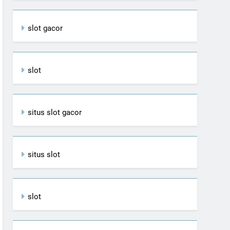
slot gacor
slot
situs slot gacor
situs slot
slot