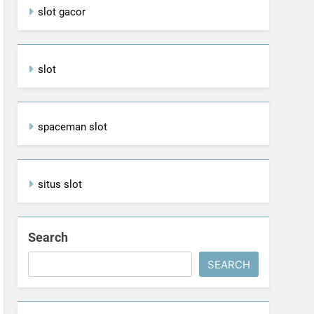
slot gacor
slot
spaceman slot
situs slot
Search
SEARCH