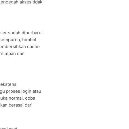
mencegah akses tidak
ser sudah diperbarui.
 sempurna, tombol
 Membersihkan cache
ersimpan dan
 ekstensi
u proses login atau
buka normal, coba
an berasal dari
sel saat