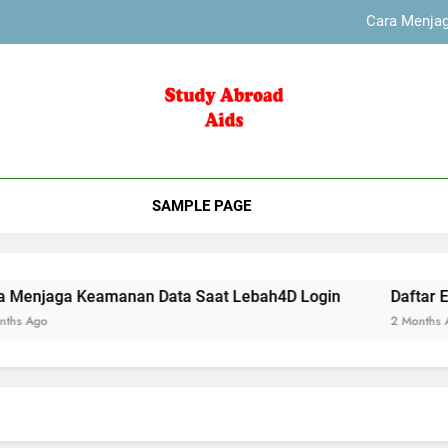
Cara Menja
Daftar Edwinslot di Android dan iOS denga
Daftar Lebah4D di Android
dy Abroad Aids
EDWINSLOT Link Alternatif dan Peran 
nduan Lengkap Untuk Kuliah Di Luar Negeri Di Study Abroad A
Cara Menja
SAMPLE PAGE
Daftar Edwinslot di Android dan iOS denga
Daftar Lebah4D di Android
eamanan Data Saat Lebah4D Login
Daftar Edwinslot di
2 Months Ago