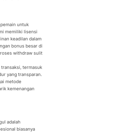
 pemain untuk
i memiliki lisensi
minan keadilan dalam
ngan bonus besar di
roses withdraw sulit
 transaksi, termasuk
ur yang transparan.
gai metode
arik kemenangan
gul adalah
esional biasanya