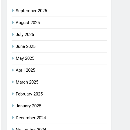
September 2025
August 2025
July 2025
June 2025
May 2025
April 2025
March 2025
February 2025
January 2025
December 2024
November 2024