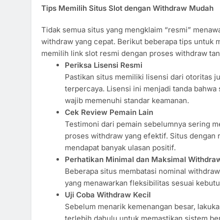
Tips Memilih Situs Slot dengan Withdraw Mudah
Tidak semua situs yang mengklaim “resmi” menaw
withdraw yang cepat. Berikut beberapa tips untuk
memilih link slot resmi dengan proses withdraw tan
Periksa Lisensi Resmi
Pastikan situs memiliki lisensi dari otoritas j
terpercaya. Lisensi ini menjadi tanda bahwa 
wajib memenuhi standar keamanan.
Cek Review Pemain Lain
Testimoni dari pemain sebelumnya sering me
proses withdraw yang efektif. Situs dengan 
mendapat banyak ulasan positif.
Perhatikan Minimal dan Maksimal Withdra
Beberapa situs membatasi nominal withdraw t
yang menawarkan fleksibilitas sesuai kebut
Uji Coba Withdraw Kecil
Sebelum menarik kemenangan besar, lakukan
terlebih dahulu untuk memastikan sistem ber