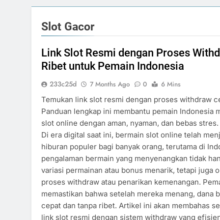
Slot Gacor
Link Slot Resmi dengan Proses With
Ribet untuk Pemain Indonesia
233c25d
7 Months Ago
0
6 Mins
Temukan link slot resmi dengan proses withdraw ce
Panduan lengkap ini membantu pemain Indonesia 
slot online dengan aman, nyaman, dan bebas stres.
Di era digital saat ini, bermain slot online telah men
hiburan populer bagi banyak orang, terutama di In
pengalaman bermain yang menyenangkan tidak han
variasi permainan atau bonus menarik, tetapi juga
proses withdraw atau penarikan kemenangan. Pemai
memastikan bahwa setelah mereka menang, dana bi
cepat dan tanpa ribet. Artikel ini akan membahas s
link slot resmi dengan sistem withdraw yang efisie