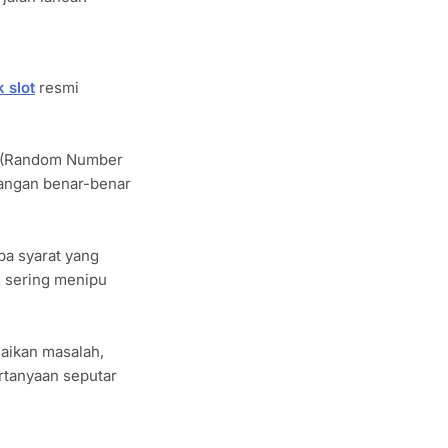
k slot
resmi
G (Random Number
angan benar-benar
pa syarat yang
g sering menipu
aikan masalah,
rtanyaan seputar