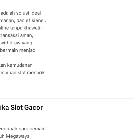
adalah solusi ideal
anan, dan efisiensi.
line tanpa khawatir
transaksi aman,
 withdraw yang
 bermain menjadi
sakan kemudahan
rmainan slot menarik
ka Slot Gacor
engubah cara pemain
aruh Megaways