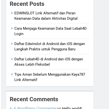
Recent Posts
EDWINSLOT Link Alternatif dan Peran
Keamanan Data dalam Aktivitas Digital
Cara Menjaga Keamanan Data Saat Lebah4D
Login
Daftar Edwinslot di Android dan iOS dengan
Langkah Praktis untuk Pengguna Baru
Daftar Lebah4D di Android dan iOS dengan
Akses Lebih Fleksibel
Tips Aman Sebelum Menggunakan Kaya787
Link Alternatif
Recent Comments
A WordPress Commenter
on
Hello world!