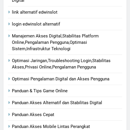
Digital
link alternatif edwinslot
login edwinslot alternatif
Manajemen Akses Digital,Stabilitas Platform
Online,Pengalaman Pengguna,Optimasi
Sistem,Infrastruktur Teknologi
Optimasi Jaringan,Troubleshooting Login,Stabilitas
Akses,Privasi Online,Pengalaman Pengguna
Optimasi Pengalaman Digital dan Akses Pengguna
Panduan & Tips Game Online
Panduan Akses Alternatif dan Stabilitas Digital
Panduan Akses Cepat
Panduan Akses Mobile Lintas Perangkat