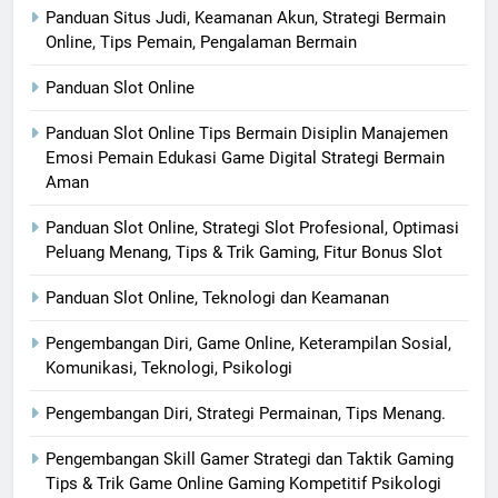
Panduan Situs Judi, Keamanan Akun, Strategi Bermain
Online, Tips Pemain, Pengalaman Bermain
Panduan Slot Online
Panduan Slot Online Tips Bermain Disiplin Manajemen
Emosi Pemain Edukasi Game Digital Strategi Bermain
Aman
Panduan Slot Online, Strategi Slot Profesional, Optimasi
Peluang Menang, Tips & Trik Gaming, Fitur Bonus Slot
Panduan Slot Online, Teknologi dan Keamanan
Pengembangan Diri, Game Online, Keterampilan Sosial,
Komunikasi, Teknologi, Psikologi
Pengembangan Diri, Strategi Permainan, Tips Menang.
Pengembangan Skill Gamer Strategi dan Taktik Gaming
Tips & Trik Game Online Gaming Kompetitif Psikologi