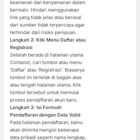
keamanan dan kenyamanan dalam
bermain. Hindari menggunakan
link yang tidak jelas atau berasal
dari sumber tidak terpercaya agar
terhindar dari risiko penipuan.
Langkah 2: Klik Menu Daftar atau
Registrasi
Setelah berada di halaman utama
Corlaslot, cari tombol atau menu
‘Daftar’ atau ‘Registrasi’. Biasanya
tombol ini terletak di bagian atas
atau tengah halaman utama. Klik
tombol tersebut untuk memulai
proses pendaftaran akun baru.
Langkah 3: Isi Formulir
Pendaftaran dengan Data Valid
Pada halaman pendaftaran, kamu
akan diminta mengisi beberapa
data pribadi seperti nama lengkap,