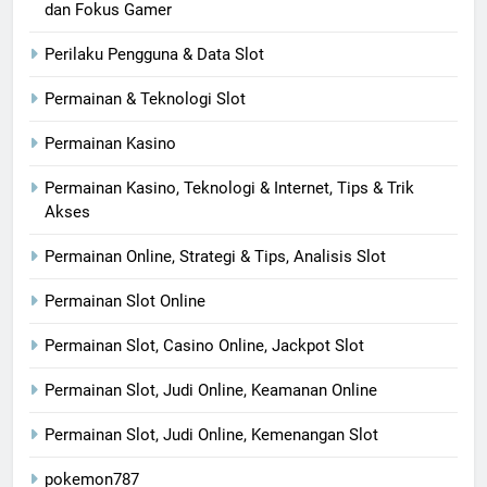
dan Fokus Gamer
Perilaku Pengguna & Data Slot
Permainan & Teknologi Slot
Permainan Kasino
Permainan Kasino, Teknologi & Internet, Tips & Trik
Akses
Permainan Online, Strategi & Tips, Analisis Slot
Permainan Slot Online
Permainan Slot, Casino Online, Jackpot Slot
Permainan Slot, Judi Online, Keamanan Online
Permainan Slot, Judi Online, Kemenangan Slot
pokemon787