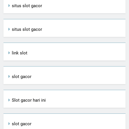
situs slot gacor
situs slot gacor
link slot
slot gacor
Slot gacor hari ini
slot gacor