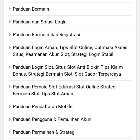
Panduan Bermain
Panduan dan Solusi Login
Panduan Formulir dan Registrasi
Panduan Login Aman, Tips Slot Online, Optimasi Akses
Situs, Keamanan Akun Slot, Strategi Login Stabil
Panduan Login Slot, Situs Slot Anti Blokir, Tips Klaim
Bonus, Strategi Bermain Slot, Slot Gacor Terpercaya
Panduan Pemula Slot Edukasi Slot Online Strategi
Bermain Slot Tips Slot Aman
Panduan Pendaftaran Mobile
Panduan Pengguna & Pemulihan Akun
Panduan Permainan & Strategi