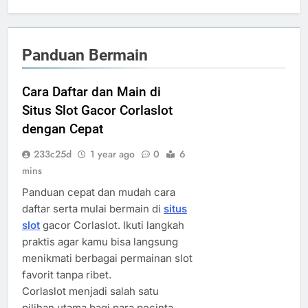
Panduan Bermain
Cara Daftar dan Main di
Situs Slot Gacor Corlaslot
dengan Cepat
233c25d
1 year ago
0
6
mins
Panduan cepat dan mudah cara
daftar serta mulai bermain di
situs
slot
gacor Corlaslot. Ikuti langkah
praktis agar kamu bisa langsung
menikmati berbagai permainan slot
favorit tanpa ribet.
Corlaslot menjadi salah satu
pilihan utama bagi para pecinta