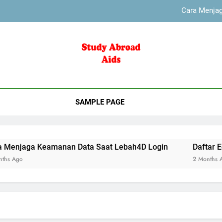
Cara Menja
Daftar Edwinslot di Android dan iOS denga
Daftar Lebah4D di Android
dy Abroad Aids
EDWINSLOT Link Alternatif dan Peran 
nduan Lengkap Untuk Kuliah Di Luar Negeri Di Study Abroad A
Cara Menja
SAMPLE PAGE
Daftar Edwinslot di Android dan iOS denga
Daftar Lebah4D di Android
eamanan Data Saat Lebah4D Login
Daftar Edwinslot di
2 Months Ago