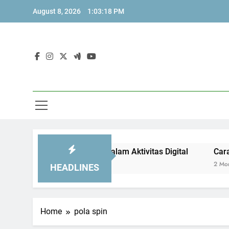
Skip
August 8, 2026
1:03:19 PM
to
content
Stu
Temukan Pa
 Keamanan Data dalam Aktivitas Digital
Cara Menjaga K
2 Months Ago
HEADLINES
Home
pola spin