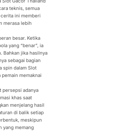
 Slot Gacor Thailand
cara teknis, semua
-cerita ini memberi
 merasa lebih
peran besar. Ketika
ola yang “benar”, ia
 Bahkan jika hasilnya
nya sebagai bagian
a spin dalam Slot
ra pemain memaknai
t persepsi adanya
imasi khas saat
kan menjelang hasil
uran di balik setiap
erbentuk, meskipun
nan yang memang