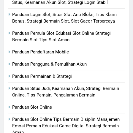
Situs, Keamanan Akun Slot, Strategi Login Stabil
Panduan Login Slot, Situs Slot Anti Blokir, Tips Klaim
Bonus, Strategi Bermain Slot, Slot Gacor Terpercaya
Panduan Pemula Slot Edukasi Slot Online Strategi
Bermain Slot Tips Slot Aman
Panduan Pendaftaran Mobile
Panduan Pengguna & Pemulihan Akun
Panduan Permainan & Strategi
Panduan Situs Judi, Keamanan Akun, Strategi Bermain
Online, Tips Pemain, Pengalaman Bermain
Panduan Slot Online
Panduan Slot Online Tips Bermain Disiplin Manajemen
Emosi Pemain Edukasi Game Digital Strategi Bermain
Aman