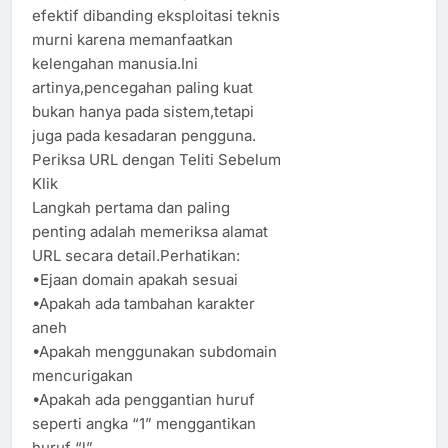
efektif dibanding eksploitasi teknis
murni karena memanfaatkan
kelengahan manusia.Ini
artinya,pencegahan paling kuat
bukan hanya pada sistem,tetapi
juga pada kesadaran pengguna.
Periksa URL dengan Teliti Sebelum
Klik
Langkah pertama dan paling
penting adalah memeriksa alamat
URL secara detail.Perhatikan:
•Ejaan domain apakah sesuai
•Apakah ada tambahan karakter
aneh
•Apakah menggunakan subdomain
mencurigakan
•Apakah ada penggantian huruf
seperti angka “1” menggantikan
huruf “l”