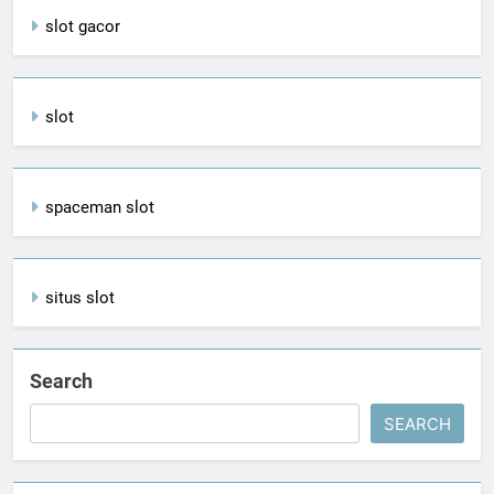
slot gacor
slot
spaceman slot
situs slot
Search
SEARCH