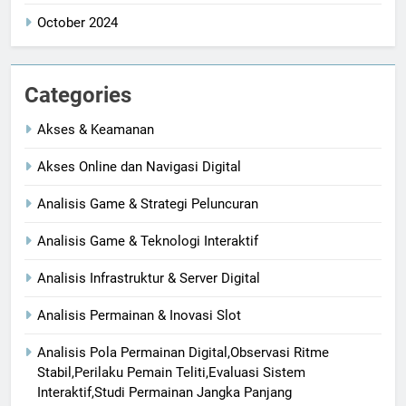
October 2024
Categories
Akses & Keamanan
Akses Online dan Navigasi Digital
Analisis Game & Strategi Peluncuran
Analisis Game & Teknologi Interaktif
Analisis Infrastruktur & Server Digital
Analisis Permainan & Inovasi Slot
Analisis Pola Permainan Digital,Observasi Ritme
Stabil,Perilaku Pemain Teliti,Evaluasi Sistem
Interaktif,Studi Permainan Jangka Panjang