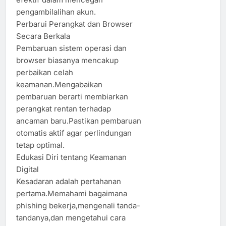
pengambilalihan akun.
Perbarui Perangkat dan Browser
Secara Berkala
Pembaruan sistem operasi dan
browser biasanya mencakup
perbaikan celah
keamanan.Mengabaikan
pembaruan berarti membiarkan
perangkat rentan terhadap
ancaman baru.Pastikan pembaruan
otomatis aktif agar perlindungan
tetap optimal.
Edukasi Diri tentang Keamanan
Digital
Kesadaran adalah pertahanan
pertama.Memahami bagaimana
phishing bekerja,mengenali tanda-
tandanya,dan mengetahui cara