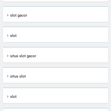
slot gacor
slot
situs slot gacor
situs slot
slot