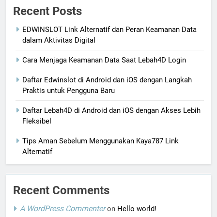
Recent Posts
EDWINSLOT Link Alternatif dan Peran Keamanan Data
dalam Aktivitas Digital
Cara Menjaga Keamanan Data Saat Lebah4D Login
Daftar Edwinslot di Android dan iOS dengan Langkah
Praktis untuk Pengguna Baru
Daftar Lebah4D di Android dan iOS dengan Akses Lebih
Fleksibel
Tips Aman Sebelum Menggunakan Kaya787 Link
Alternatif
Recent Comments
A WordPress Commenter
on
Hello world!