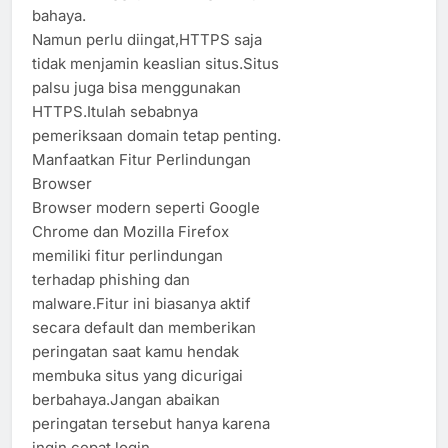
bahaya.
Namun perlu diingat,HTTPS saja
tidak menjamin keaslian situs.Situs
palsu juga bisa menggunakan
HTTPS.Itulah sebabnya
pemeriksaan domain tetap penting.
Manfaatkan Fitur Perlindungan
Browser
Browser modern seperti Google
Chrome dan Mozilla Firefox
memiliki fitur perlindungan
terhadap phishing dan
malware.Fitur ini biasanya aktif
secara default dan memberikan
peringatan saat kamu hendak
membuka situs yang dicurigai
berbahaya.Jangan abaikan
peringatan tersebut hanya karena
ingin cepat login.