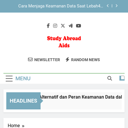
Skip
Daftar Edwinslot di Android dan iOS dengan
to
Langkah Praktis untuk Pengguna Baru
content
Daftar Lebah4D di Android dan iOS dengan Akses
Lebih Fleksibel
EDWINSLOT Link Alternatif dan Peran Keamanan
Data dalam Aktivitas Digital
Cara Menjaga Keamanan Data Saat Lebah4D
Login
Study Abroad
Temukan Panduan Lengkap Untuk
Daftar Edwinslot di Android dan iOS dengan
NEWSLETTER
RANDOM NEWS
Langkah Praktis untuk Pengguna Baru
Aids
Kuliah Di Luar Negeri Di Study Abroad
Daftar Lebah4D di Android dan iOS dengan Akses
Aids. Informasi Beasiswa, Persiapan,
Lebih Fleksibel
MENU
Dan Tips.
WINSLOT Link Alternatif dan Peran Keamanan Data dalam Aktiv
HEADLINES
Month Ago
Home