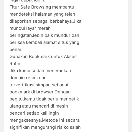
Fitur Safe Browsing membantu
mendeteksi halaman yang telah
dilaporkan sebagai berbahaya.Jika
muncul layar merah
peringatan,lebih baik mundur dan
periksa kembali alamat situs yang
benar.
Gunakan Bookmark untuk Akses
Rutin
Jika kamu sudah menemukan
domain resmi dan
terverifikasi,simpan sebagai
bookmark di browser.Dengan
begitu,kamu tidak perlu mengetik
ulang atau mencari di mesin
pencari setiap kali ingin
mengaksesnya.Metode ini secara
signifikan mengurangi risiko salah