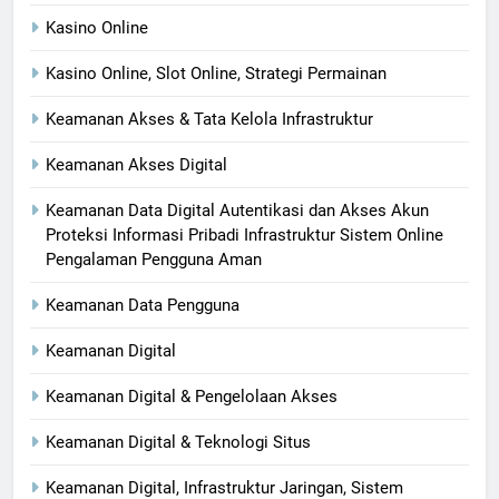
Kasino Online
Kasino Online, Slot Online, Strategi Permainan
Keamanan Akses & Tata Kelola Infrastruktur
Keamanan Akses Digital
Keamanan Data Digital Autentikasi dan Akses Akun
Proteksi Informasi Pribadi Infrastruktur Sistem Online
Pengalaman Pengguna Aman
Keamanan Data Pengguna
Keamanan Digital
Keamanan Digital & Pengelolaan Akses
Keamanan Digital & Teknologi Situs
Keamanan Digital, Infrastruktur Jaringan, Sistem