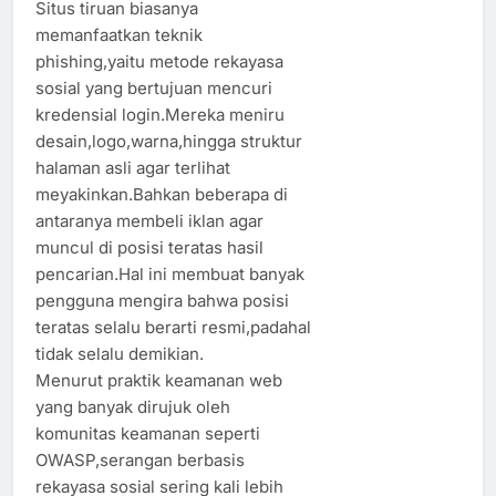
Situs tiruan biasanya
memanfaatkan teknik
phishing,yaitu metode rekayasa
sosial yang bertujuan mencuri
kredensial login.Mereka meniru
desain,logo,warna,hingga struktur
halaman asli agar terlihat
meyakinkan.Bahkan beberapa di
antaranya membeli iklan agar
muncul di posisi teratas hasil
pencarian.Hal ini membuat banyak
pengguna mengira bahwa posisi
teratas selalu berarti resmi,padahal
tidak selalu demikian.
Menurut praktik keamanan web
yang banyak dirujuk oleh
komunitas keamanan seperti
OWASP,serangan berbasis
rekayasa sosial sering kali lebih