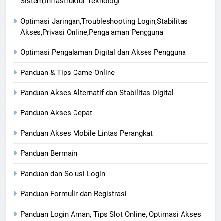
Sistem,Infrastruktur Teknologi
Optimasi Jaringan,Troubleshooting Login,Stabilitas
Akses,Privasi Online,Pengalaman Pengguna
Optimasi Pengalaman Digital dan Akses Pengguna
Panduan & Tips Game Online
Panduan Akses Alternatif dan Stabilitas Digital
Panduan Akses Cepat
Panduan Akses Mobile Lintas Perangkat
Panduan Bermain
Panduan dan Solusi Login
Panduan Formulir dan Registrasi
Panduan Login Aman, Tips Slot Online, Optimasi Akses