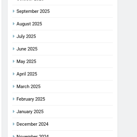
September 2025
August 2025
July 2025
June 2025
May 2025
April 2025
March 2025
February 2025
January 2025
December 2024
November 2024