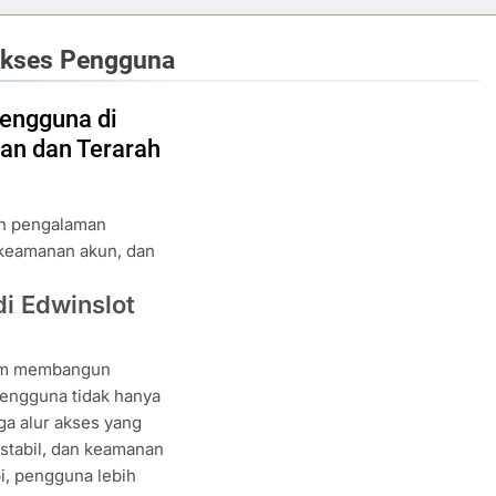
Akses Pengguna
engguna di
man dan Terarah
an pengalaman
, keamanan akun, dan
i Edwinslot
lam membangun
Pengguna tidak hanya
ga alur akses yang
 stabil, dan keamanan
i, pengguna lebih