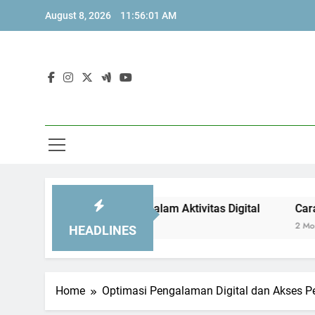
Skip
August 8, 2026
11:56:02 AM
to
content
Stu
Temukan Pa
Keamanan Data dalam Aktivitas Digital
Cara Menjaga K
2 Months Ago
HEADLINES
Home
Optimasi Pengalaman Digital dan Akses 