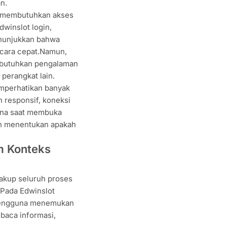
n.
na membutuhkan akses
dwinslot login,
enunjukkan bahwa
cara cepat.Namun,
mbutuhkan pengalaman
perangkat lain.
mperhatikan banyak
n responsif, koneksi
una saat membuka
an menentukan apakah
m Konteks
akup seluruh proses
.Pada Edwinslot
a pengguna menemukan
baca informasi,