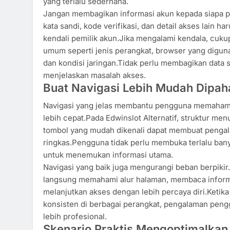
yang terlalu sederhana.
Jangan membagikan informasi akun kepada siapa 
kata sandi, kode verifikasi, dan detail akses lain h
kendali pemilik akun.Jika mengalami kendala, cukup
umum seperti jenis perangkat, browser yang diguna
dan kondisi jaringan.Tidak perlu membagikan data s
menjelaskan masalah akses.
Buat Navigasi Lebih Mudah Dipah
Navigasi yang jelas membantu pengguna memaham
lebih cepat.Pada Edwinslot Alternatif, struktur me
tombol yang mudah dikenali dapat membuat pengal
ringkas.Pengguna tidak perlu membuka terlalu ban
untuk menemukan informasi utama.
Navigasi yang baik juga mengurangi beban berpiki
langsung memahami alur halaman, membaca informa
melanjutkan akses dengan lebih percaya diri.Ketika
konsisten di berbagai perangkat, pengalaman peng
lebih profesional.
Skenario Praktis Mengoptimalkan