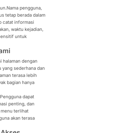
pun.Nama pengguna,
arus tetap berada dalam
 catat informasi
kan, waktu kejadian,
ensitif untuk
ami
i halaman dengan
nu yang sederhana dan
aman terasa lebih
yak bagian hanya
r.Pengguna dapat
si penting, dan
 menu terlihat
guna akan terasa
 Akses