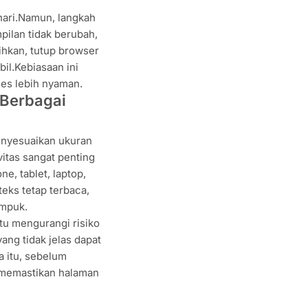
hari.Namun, langkah
mpilan tidak berubah,
ihkan, tutup browser
il.Kebiasaan ini
es lebih nyaman.
 Berbagai
nyesuaikan ukuran
vitas sangat penting
, tablet, laptop,
teks tetap terbaca,
umpuk.
tu mengurangi risiko
yang tidak jelas dapat
 itu, sebelum
 memastikan halaman