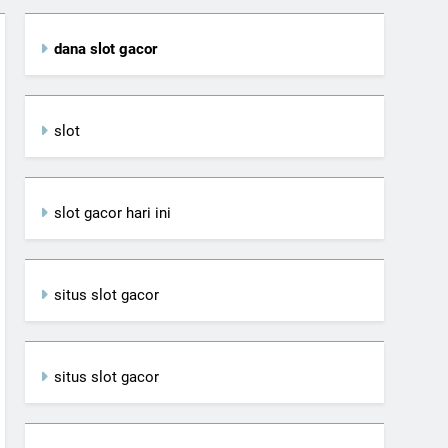
dana slot gacor
slot
slot gacor hari ini
situs slot gacor
situs slot gacor