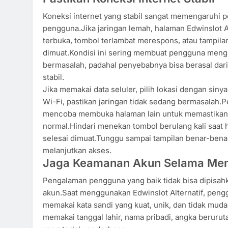
Koneksi internet yang stabil sangat memengaruhi 
pengguna.Jika jaringan lemah, halaman Edwinslot Al
terbuka, tombol terlambat merespons, atau tampila
dimuat.Kondisi ini sering membuat pengguna meng
bermasalah, padahal penyebabnya bisa berasal dari 
stabil.
Jika memakai data seluler, pilih lokasi dengan siny
Wi-Fi, pastikan jaringan tidak sedang bermasalah.
mencoba membuka halaman lain untuk memastikan 
normal.Hindari menekan tombol berulang kali saat
selesai dimuat.Tunggu sampai tampilan benar-bena
melanjutkan akses.
Jaga Keamanan Akun Selama Me
Pengalaman pengguna yang baik tidak bisa dipisah
akun.Saat menggunakan Edwinslot Alternatif, peng
memakai kata sandi yang kuat, unik, dan tidak muda
memakai tanggal lahir, nama pribadi, angka berurut