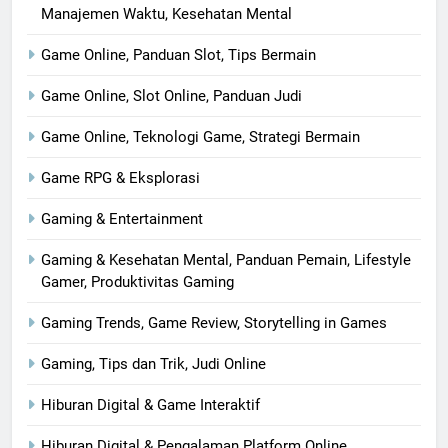
Manajemen Waktu, Kesehatan Mental
Game Online, Panduan Slot, Tips Bermain
Game Online, Slot Online, Panduan Judi
Game Online, Teknologi Game, Strategi Bermain
Game RPG & Eksplorasi
Gaming & Entertainment
Gaming & Kesehatan Mental, Panduan Pemain, Lifestyle
Gamer, Produktivitas Gaming
Gaming Trends, Game Review, Storytelling in Games
Gaming, Tips dan Trik, Judi Online
Hiburan Digital & Game Interaktif
Hiburan Digital & Pengalaman Platform Online