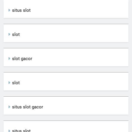
situs slot
slot
slot gacor
slot
situs slot gacor
situs slot