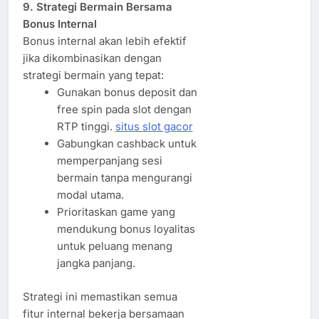
9. Strategi Bermain Bersama
Bonus Internal
Bonus internal akan lebih efektif
jika dikombinasikan dengan
strategi bermain yang tepat:
Gunakan bonus deposit dan
free spin pada slot dengan
RTP tinggi.
situs slot gacor
Gabungkan cashback untuk
memperpanjang sesi
bermain tanpa mengurangi
modal utama.
Prioritaskan game yang
mendukung bonus loyalitas
untuk peluang menang
jangka panjang.
Strategi ini memastikan semua
fitur internal bekerja bersamaan