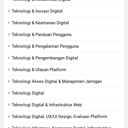
Teknologi & Inovasi Digital
Teknologi & Keamanan Digital
Teknologi & Panduan Pengguna
Teknologi & Pengalaman Pengguna
Teknologi & Pengembangan Digital
Teknologi & Ulasan Platform
Teknologi Akses Digital & Manajemen Jaringan
Teknologi Digital
Teknologi Digital & Infrastruktur Web
Teknologi Digital, UX/UI Design, Evaluasi Platform