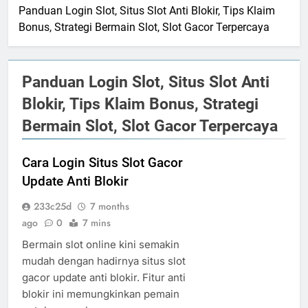
Panduan Login Slot, Situs Slot Anti Blokir, Tips Klaim
Bonus, Strategi Bermain Slot, Slot Gacor Terpercaya
Panduan Login Slot, Situs Slot Anti
Blokir, Tips Klaim Bonus, Strategi
Bermain Slot, Slot Gacor Terpercaya
Cara Login Situs Slot Gacor
Update Anti Blokir
233c25d
7 months
ago
0
7 mins
Bermain slot online kini semakin
mudah dengan hadirnya situs slot
gacor update anti blokir. Fitur anti
blokir ini memungkinkan pemain