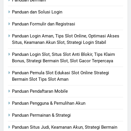
Panduan dan Solusi Login
Panduan Formulir dan Registrasi
Panduan Login Aman, Tips Slot Online, Optimasi Akses
Situs, Keamanan Akun Slot, Strategi Login Stabil
Panduan Login Slot, Situs Slot Anti Blokir, Tips Klaim
Bonus, Strategi Bermain Slot, Slot Gacor Terpercaya
Panduan Pemula Slot Edukasi Slot Online Strategi
Bermain Slot Tips Slot Aman
Panduan Pendaftaran Mobile
Panduan Pengguna & Pemulihan Akun
Panduan Permainan & Strategi
Panduan Situs Judi, Keamanan Akun, Strategi Bermain