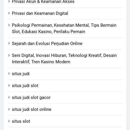
Privasi Akun & Keamanan Akses
Privasi dan Keamanan Digital
Psikologi Permainan, Kesehatan Mental, Tips Bermain
Slot, Edukasi Kasino, Perilaku Pemain
Sejarah dan Evolusi Perjudian Online
Seni Digital, Inovasi Hiburan, Teknologi Kreatif, Desain
Interaktif, Tren Kasino Modern
situs judi
situs judi slot
situs judi slot gacor
situs judi slot online
situs slot