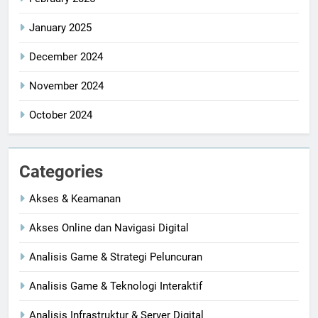
January 2025
December 2024
November 2024
October 2024
Categories
Akses & Keamanan
Akses Online dan Navigasi Digital
Analisis Game & Strategi Peluncuran
Analisis Game & Teknologi Interaktif
Analisis Infrastruktur & Server Digital