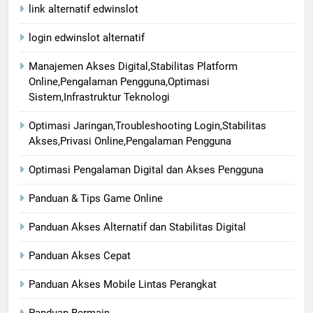
link alternatif edwinslot
login edwinslot alternatif
Manajemen Akses Digital,Stabilitas Platform
Online,Pengalaman Pengguna,Optimasi
Sistem,Infrastruktur Teknologi
Optimasi Jaringan,Troubleshooting Login,Stabilitas
Akses,Privasi Online,Pengalaman Pengguna
Optimasi Pengalaman Digital dan Akses Pengguna
Panduan & Tips Game Online
Panduan Akses Alternatif dan Stabilitas Digital
Panduan Akses Cepat
Panduan Akses Mobile Lintas Perangkat
Panduan Bermain