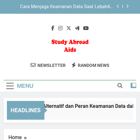
Skip
Daftar Edwinslot di Android dan iOS dengan
to
Langkah Praktis untuk Pengguna Baru
content
Daftar Lebah4D di Android dan iOS dengan Akses
Lebih Fleksibel
EDWINSLOT Link Alternatif dan Peran Keamanan
Data dalam Aktivitas Digital
Cara Menjaga Keamanan Data Saat Lebah4D
Login
Study Abroad
Temukan Panduan Lengkap Untuk
Daftar Edwinslot di Android dan iOS dengan
NEWSLETTER
RANDOM NEWS
Langkah Praktis untuk Pengguna Baru
Aids
Kuliah Di Luar Negeri Di Study Abroad
Daftar Lebah4D di Android dan iOS dengan Akses
Aids. Informasi Beasiswa, Persiapan,
Lebih Fleksibel
MENU
Dan Tips.
WINSLOT Link Alternatif dan Peran Keamanan Data dalam Aktiv
HEADLINES
Month Ago
Home