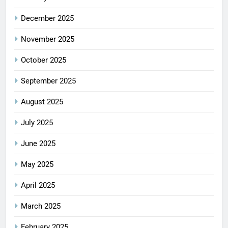
December 2025
November 2025
October 2025
September 2025
August 2025
July 2025
June 2025
May 2025
April 2025
March 2025
February 2025