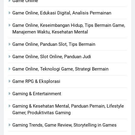
Game Online
Game Online, Edukasi Digital, Analisis Permainan
Game Online, Keseimbangan Hidup, Tips Bermain Game,
Manajemen Waktu, Kesehatan Mental
Game Online, Panduan Slot, Tips Bermain
Game Online, Slot Online, Panduan Judi
Game Online, Teknologi Game, Strategi Bermain
Game RPG & Eksplorasi
Gaming & Entertainment
Gaming & Kesehatan Mental, Panduan Pemain, Lifestyle
Gamer, Produktivitas Gaming
Gaming Trends, Game Review, Storytelling in Games