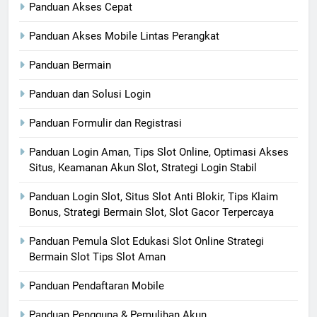
Panduan Akses Cepat
Panduan Akses Mobile Lintas Perangkat
Panduan Bermain
Panduan dan Solusi Login
Panduan Formulir dan Registrasi
Panduan Login Aman, Tips Slot Online, Optimasi Akses
Situs, Keamanan Akun Slot, Strategi Login Stabil
Panduan Login Slot, Situs Slot Anti Blokir, Tips Klaim
Bonus, Strategi Bermain Slot, Slot Gacor Terpercaya
Panduan Pemula Slot Edukasi Slot Online Strategi
Bermain Slot Tips Slot Aman
Panduan Pendaftaran Mobile
Panduan Pengguna & Pemulihan Akun