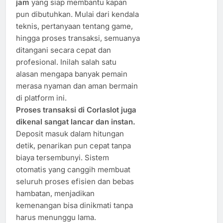
jam
yang siap membantu kapan
pun dibutuhkan. Mulai dari kendala
teknis, pertanyaan tentang game,
hingga proses transaksi, semuanya
ditangani secara cepat dan
profesional. Inilah salah satu
alasan mengapa banyak pemain
merasa nyaman dan aman bermain
di platform ini.
Proses transaksi di Corlaslot juga
dikenal sangat lancar dan instan.
Deposit masuk dalam hitungan
detik, penarikan pun cepat tanpa
biaya tersembunyi. Sistem
otomatis yang canggih membuat
seluruh proses efisien dan bebas
hambatan, menjadikan
kemenangan bisa dinikmati tanpa
harus menunggu lama.