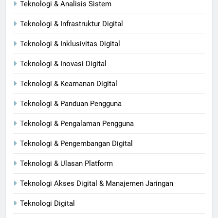
Teknologi & Analisis Sistem
Teknologi & Infrastruktur Digital
Teknologi & Inklusivitas Digital
Teknologi & Inovasi Digital
Teknologi & Keamanan Digital
Teknologi & Panduan Pengguna
Teknologi & Pengalaman Pengguna
Teknologi & Pengembangan Digital
Teknologi & Ulasan Platform
Teknologi Akses Digital & Manajemen Jaringan
Teknologi Digital