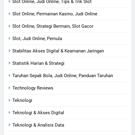
Slot Online, Judi Online, Tips & Trik Slot
Slot Online, Permainan Kasino, Judi Online
Slot Online, Strategi Bermain, Slot Gacor
Slot, Judi Online, Pemula
Stabilitas Akses Digital & Keamanan Jaringan
Statistik Harian & Strategi
Taruhan Sepak Bola, Judi Online, Panduan Taruhan
Technology Reviews
Teknologi
Teknologi & Akses Digital
Teknologi & Analisis Data