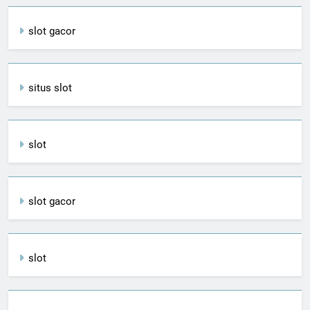
slot gacor
situs slot
slot
slot gacor
slot