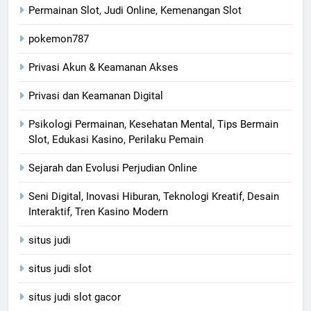
Permainan Slot, Judi Online, Kemenangan Slot
pokemon787
Privasi Akun & Keamanan Akses
Privasi dan Keamanan Digital
Psikologi Permainan, Kesehatan Mental, Tips Bermain
Slot, Edukasi Kasino, Perilaku Pemain
Sejarah dan Evolusi Perjudian Online
Seni Digital, Inovasi Hiburan, Teknologi Kreatif, Desain
Interaktif, Tren Kasino Modern
situs judi
situs judi slot
situs judi slot gacor