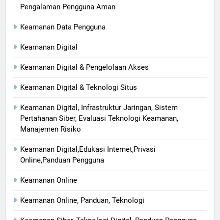
Pengalaman Pengguna Aman
Keamanan Data Pengguna
Keamanan Digital
Keamanan Digital & Pengelolaan Akses
Keamanan Digital & Teknologi Situs
Keamanan Digital, Infrastruktur Jaringan, Sistem
Pertahanan Siber, Evaluasi Teknologi Keamanan,
Manajemen Risiko
Keamanan Digital,Edukasi Internet,Privasi
Online,Panduan Pengguna
Keamanan Online
Keamanan Online, Panduan, Teknologi