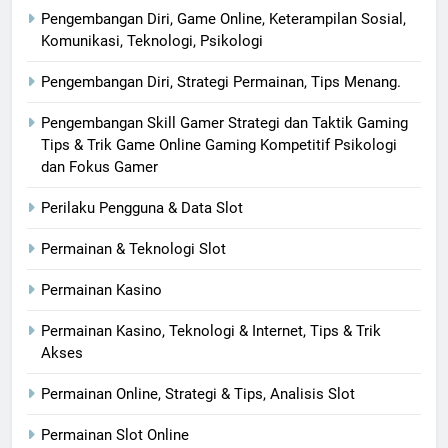
Pengembangan Diri, Game Online, Keterampilan Sosial,
Komunikasi, Teknologi, Psikologi
Pengembangan Diri, Strategi Permainan, Tips Menang.
Pengembangan Skill Gamer Strategi dan Taktik Gaming
Tips & Trik Game Online Gaming Kompetitif Psikologi
dan Fokus Gamer
Perilaku Pengguna & Data Slot
Permainan & Teknologi Slot
Permainan Kasino
Permainan Kasino, Teknologi & Internet, Tips & Trik
Akses
Permainan Online, Strategi & Tips, Analisis Slot
Permainan Slot Online