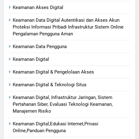
Keamanan Akses Digital
Keamanan Data Digital Autentikasi dan Akses Akun
Proteksi Informasi Pribadi Infrastruktur Sistem Online
Pengalaman Pengguna Aman
Keamanan Data Pengguna
Keamanan Digital
Keamanan Digital & Pengelolaan Akses
Keamanan Digital & Teknologi Situs
Keamanan Digital, Infrastruktur Jaringan, Sistem
Pertahanan Siber, Evaluasi Teknologi Keamanan,
Manajemen Risiko
Keamanan Digital,Edukasi Internet,Privasi
Online,Panduan Pengguna