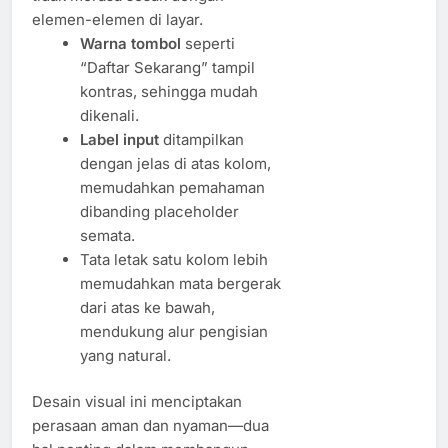
elemen-elemen di layar.
Warna tombol
seperti
“Daftar Sekarang” tampil
kontras, sehingga mudah
dikenali.
Label input
ditampilkan
dengan jelas di atas kolom,
memudahkan pemahaman
dibanding placeholder
semata.
Tata letak satu kolom lebih
memudahkan mata bergerak
dari atas ke bawah,
mendukung alur pengisian
yang natural.
Desain visual ini menciptakan
perasaan aman dan nyaman—dua