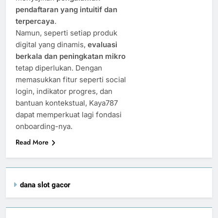
pendaftaran yang intuitif dan
terpercaya
.
Namun, seperti setiap produk
digital yang dinamis,
evaluasi
berkala dan peningkatan mikro
tetap diperlukan. Dengan
memasukkan fitur seperti social
login, indikator progres, dan
bantuan kontekstual, Kaya787
dapat memperkuat lagi fondasi
onboarding-nya.
Read More
dana slot gacor