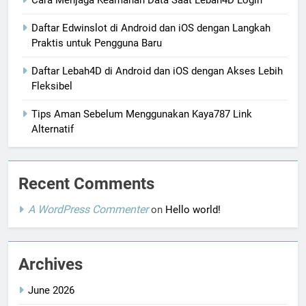
Cara Menjaga Keamanan Data Saat Lebah4D Login
Daftar Edwinslot di Android dan iOS dengan Langkah
Praktis untuk Pengguna Baru
Daftar Lebah4D di Android dan iOS dengan Akses Lebih
Fleksibel
Tips Aman Sebelum Menggunakan Kaya787 Link
Alternatif
Recent Comments
A WordPress Commenter
on
Hello world!
Archives
June 2026