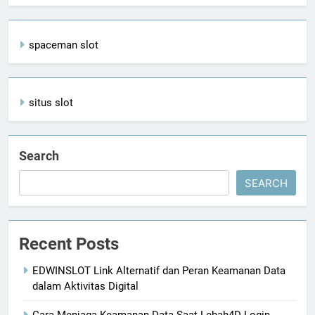
spaceman slot
situs slot
Search
SEARCH
Recent Posts
EDWINSLOT Link Alternatif dan Peran Keamanan Data
dalam Aktivitas Digital