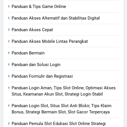
Panduan & Tips Game Online
Panduan Akses Alternatif dan Stabilitas Digital
Panduan Akses Cepat
Panduan Akses Mobile Lintas Perangkat
Panduan Bermain
Panduan dan Solusi Login
Panduan Formulir dan Registrasi
Panduan Login Aman, Tips Slot Online, Optimasi Akses
Situs, Keamanan Akun Slot, Strategi Login Stabil
Panduan Login Slot, Situs Slot Anti Blokir, Tips Klaim
Bonus, Strategi Bermain Slot, Slot Gacor Terpercaya
Panduan Pemula Slot Edukasi Slot Online Strategi