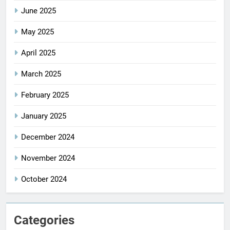
June 2025
May 2025
April 2025
March 2025
February 2025
January 2025
December 2024
November 2024
October 2024
Categories