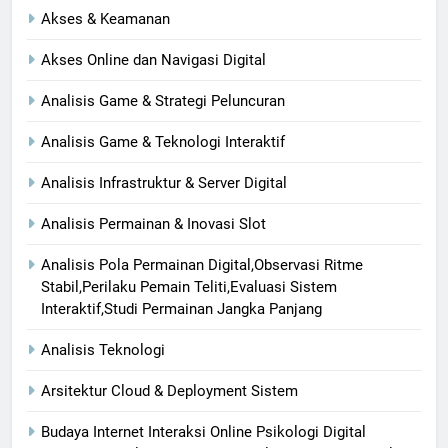
Akses & Keamanan
Akses Online dan Navigasi Digital
Analisis Game & Strategi Peluncuran
Analisis Game & Teknologi Interaktif
Analisis Infrastruktur & Server Digital
Analisis Permainan & Inovasi Slot
Analisis Pola Permainan Digital,Observasi Ritme
Stabil,Perilaku Pemain Teliti,Evaluasi Sistem
Interaktif,Studi Permainan Jangka Panjang
Analisis Teknologi
Arsitektur Cloud & Deployment Sistem
Budaya Internet Interaksi Online Psikologi Digital