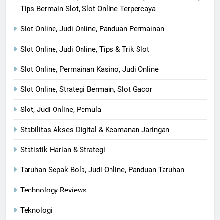
Tips Bermain Slot, Slot Online Terpercaya
Slot Online, Judi Online, Panduan Permainan
Slot Online, Judi Online, Tips & Trik Slot
Slot Online, Permainan Kasino, Judi Online
Slot Online, Strategi Bermain, Slot Gacor
Slot, Judi Online, Pemula
Stabilitas Akses Digital & Keamanan Jaringan
Statistik Harian & Strategi
Taruhan Sepak Bola, Judi Online, Panduan Taruhan
Technology Reviews
Teknologi