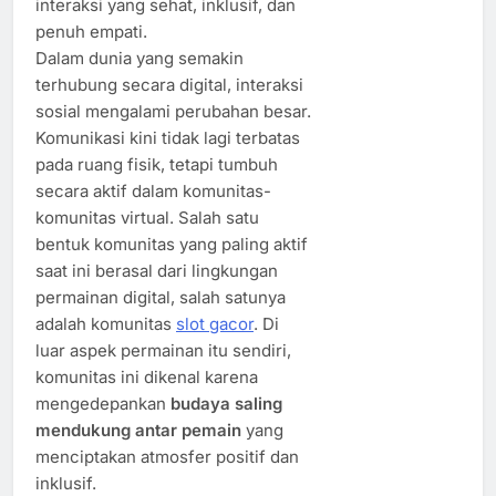
interaksi yang sehat, inklusif, dan
penuh empati.
Dalam dunia yang semakin
terhubung secara digital, interaksi
sosial mengalami perubahan besar.
Komunikasi kini tidak lagi terbatas
pada ruang fisik, tetapi tumbuh
secara aktif dalam komunitas-
komunitas virtual. Salah satu
bentuk komunitas yang paling aktif
saat ini berasal dari lingkungan
permainan digital, salah satunya
adalah komunitas
slot gacor
. Di
luar aspek permainan itu sendiri,
komunitas ini dikenal karena
mengedepankan
budaya saling
mendukung antar pemain
yang
menciptakan atmosfer positif dan
inklusif.