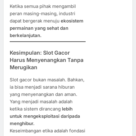
Ketika semua pihak mengambil
peran masing-masing, industri
dapat bergerak menuju
ekosistem
permainan yang sehat dan
berkelanjutan.
Kesimpulan: Slot Gacor
Harus Menyenangkan Tanpa
Merugikan
Slot gacor bukan masalah. Bahkan,
ia bisa menjadi sarana hiburan
yang menyenangkan dan aman.
Yang menjadi masalah adalah
ketika sistem dirancang
lebih
untuk mengeksploitasi daripada
menghibur.
Keseimbangan etika adalah fondasi