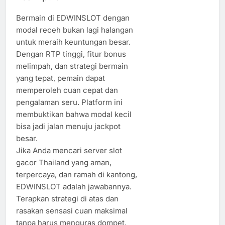
Bermain di EDWINSLOT dengan
modal receh bukan lagi halangan
untuk meraih keuntungan besar.
Dengan RTP tinggi, fitur bonus
melimpah, dan strategi bermain
yang tepat, pemain dapat
memperoleh cuan cepat dan
pengalaman seru. Platform ini
membuktikan bahwa modal kecil
bisa jadi jalan menuju jackpot
besar.
Jika Anda mencari server slot
gacor Thailand yang aman,
terpercaya, dan ramah di kantong,
EDWINSLOT adalah jawabannya.
Terapkan strategi di atas dan
rasakan sensasi cuan maksimal
tanpa harus menguras dompet.