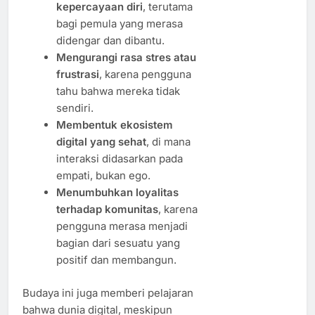
kepercayaan diri
, terutama
bagi pemula yang merasa
didengar dan dibantu.
Mengurangi rasa stres atau
frustrasi
, karena pengguna
tahu bahwa mereka tidak
sendiri.
Membentuk ekosistem
digital yang sehat
, di mana
interaksi didasarkan pada
empati, bukan ego.
Menumbuhkan loyalitas
terhadap komunitas
, karena
pengguna merasa menjadi
bagian dari sesuatu yang
positif dan membangun.
Budaya ini juga memberi pelajaran
bahwa dunia digital, meskipun