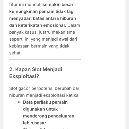
fitur ini muncul,
semakin besar
kemungkinan pemain tidak lagi
menyadari batas antara hiburan
dan keterikatan emosional.
Dalam
banyak kasus, justru mekanisme
seperti ini yang menjadi awal dari
kebiasaan bermain yang tidak
sehat.
2. Kapan Slot Menjadi
Eksploitasi?
Slot gacor berpotensi berubah dari
hiburan menjadi eksploitasi ketika:
Data perilaku pemain
digunakan untuk
mendorong pengeluaran
lebih besar