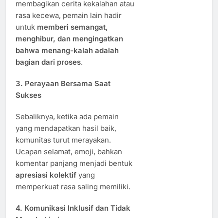
membagikan cerita kekalahan atau
rasa kecewa, pemain lain hadir
untuk
memberi semangat,
menghibur, dan mengingatkan
bahwa menang-kalah adalah
bagian dari proses
.
3.
Perayaan Bersama Saat
Sukses
Sebaliknya, ketika ada pemain
yang mendapatkan hasil baik,
komunitas turut merayakan.
Ucapan selamat, emoji, bahkan
komentar panjang menjadi bentuk
apresiasi kolektif
yang
memperkuat rasa saling memiliki.
4.
Komunikasi Inklusif dan Tidak