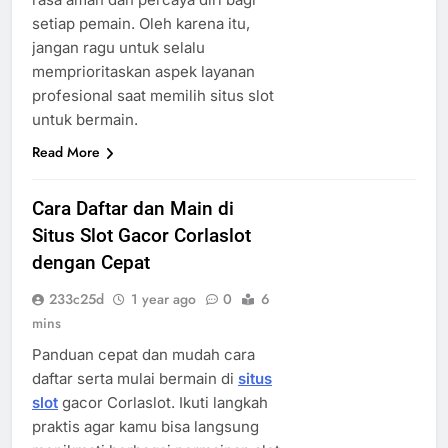
setiap pemain. Oleh karena itu,
jangan ragu untuk selalu
memprioritaskan aspek layanan
profesional saat memilih situs slot
untuk bermain.
Read More
Cara Daftar dan Main di
Situs Slot Gacor Corlaslot
dengan Cepat
233c25d
1 year ago
0
6
mins
Panduan cepat dan mudah cara
daftar serta mulai bermain di
situs
slot
gacor Corlaslot. Ikuti langkah
praktis agar kamu bisa langsung