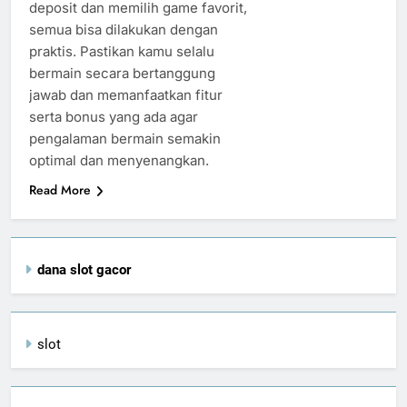
deposit dan memilih game favorit,
semua bisa dilakukan dengan
praktis. Pastikan kamu selalu
bermain secara bertanggung
jawab dan memanfaatkan fitur
serta bonus yang ada agar
pengalaman bermain semakin
optimal dan menyenangkan.
Read More
dana slot gacor
slot