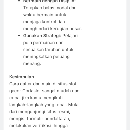
Bermain dengan Disiplin:
Tetapkan batas modal dan
waktu bermain untuk
menjaga kontrol dan
menghindari kerugian besar.
Gunakan Strategi:
Pelajari
pola permainan dan
sesuaikan taruhan untuk
meningkatkan peluang
menang.
Kesimpulan
Cara daftar dan main di situs slot
gacor Corlaslot sangat mudah dan
cepat jika kamu mengikuti
langkah-langkah yang tepat. Mulai
dari mengunjungi situs resmi,
mengisi formulir pendaftaran,
melakukan verifikasi, hingga