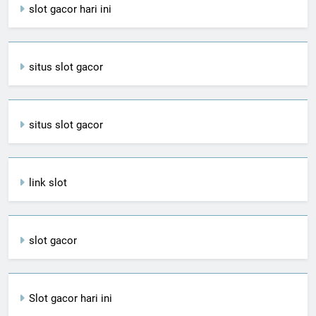
slot gacor hari ini
situs slot gacor
situs slot gacor
link slot
slot gacor
Slot gacor hari ini