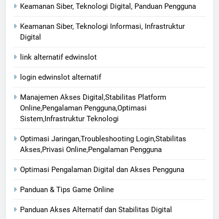
Keamanan Siber, Teknologi Digital, Panduan Pengguna
Keamanan Siber, Teknologi Informasi, Infrastruktur
Digital
link alternatif edwinslot
login edwinslot alternatif
Manajemen Akses Digital,Stabilitas Platform
Online,Pengalaman Pengguna,Optimasi
Sistem,Infrastruktur Teknologi
Optimasi Jaringan,Troubleshooting Login,Stabilitas
Akses,Privasi Online,Pengalaman Pengguna
Optimasi Pengalaman Digital dan Akses Pengguna
Panduan & Tips Game Online
Panduan Akses Alternatif dan Stabilitas Digital