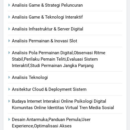
Analisis Game & Strategi Peluncuran
Analisis Game & Teknologi Interaktif
Analisis Infrastruktur & Server Digital
Analisis Permainan & Inovasi Slot
Analisis Pola Permainan Digital,Observasi Ritme
Stabil,Perilaku Pemain Teliti,Evaluasi Sistem
Interaktif,Studi Permainan Jangka Panjang
Analisis Teknologi
Arsitektur Cloud & Deployment Sistem
Budaya Internet Interaksi Online Psikologi Digital
Komunitas Online Identitas Virtual Tren Media Sosial
Desain Antarmuka,Panduan Pemula,User
Experience,Optimalisasi Akses