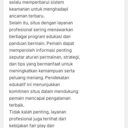
selalu memperbarui sistem
keamanan untuk menghadapi
ancaman terbaru.
Selain itu, situs dengan layanan
profesional sering menawarkan
berbagai program edukasi dan
panduan bermain. Pemain dapat
memperoleh informasi penting
seputar aturan permainan, strategi,
dan tips yang bermanfaat untuk
meningkatkan kemampuan serta
peluang menang. Pendekatan
edukatif ini menunjukkan
komitmen situs dalam mendukung
pemain mencapai pengalaman
terbaik.
Tidak kalah penting, layanan
profesional juga terlihat dari
kebijakan fair play dan