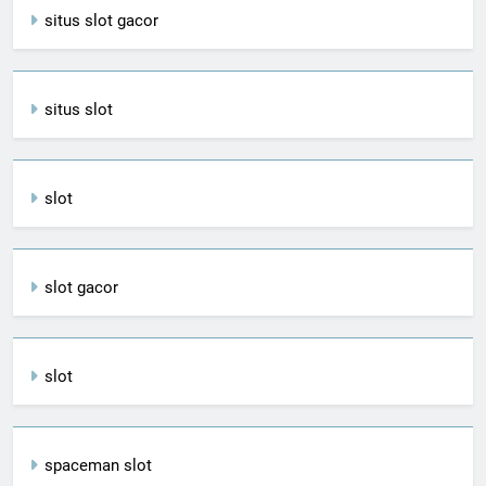
situs slot gacor
situs slot
slot
slot gacor
slot
spaceman slot