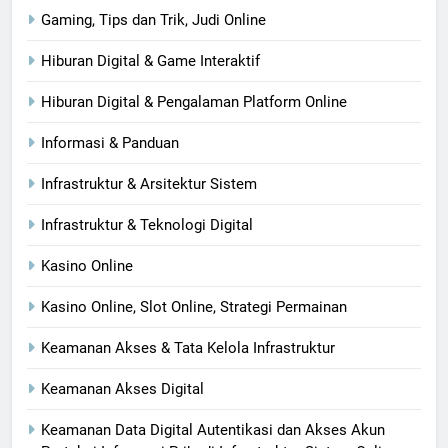
Gaming, Tips dan Trik, Judi Online
Hiburan Digital & Game Interaktif
Hiburan Digital & Pengalaman Platform Online
Informasi & Panduan
Infrastruktur & Arsitektur Sistem
Infrastruktur & Teknologi Digital
Kasino Online
Kasino Online, Slot Online, Strategi Permainan
Keamanan Akses & Tata Kelola Infrastruktur
Keamanan Akses Digital
Keamanan Data Digital Autentikasi dan Akses Akun