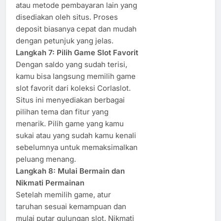
atau metode pembayaran lain yang
disediakan oleh situs. Proses
deposit biasanya cepat dan mudah
dengan petunjuk yang jelas.
Langkah 7: Pilih Game Slot Favorit
Dengan saldo yang sudah terisi,
kamu bisa langsung memilih game
slot favorit dari koleksi Corlaslot.
Situs ini menyediakan berbagai
pilihan tema dan fitur yang
menarik. Pilih game yang kamu
sukai atau yang sudah kamu kenali
sebelumnya untuk memaksimalkan
peluang menang.
Langkah 8: Mulai Bermain dan
Nikmati Permainan
Setelah memilih game, atur
taruhan sesuai kemampuan dan
mulai putar gulungan slot. Nikmati