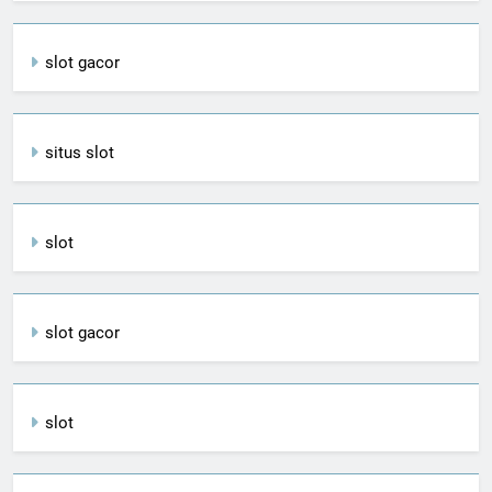
slot gacor
situs slot
slot
slot gacor
slot