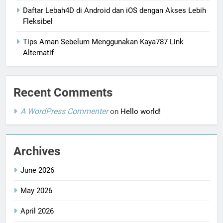
Daftar Lebah4D di Android dan iOS dengan Akses Lebih
Fleksibel
Tips Aman Sebelum Menggunakan Kaya787 Link
Alternatif
Recent Comments
A WordPress Commenter
on
Hello world!
Archives
June 2026
May 2026
April 2026