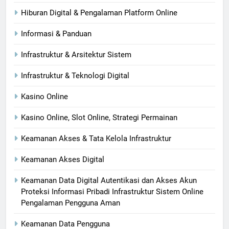
Hiburan Digital & Pengalaman Platform Online
Informasi & Panduan
Infrastruktur & Arsitektur Sistem
Infrastruktur & Teknologi Digital
Kasino Online
Kasino Online, Slot Online, Strategi Permainan
Keamanan Akses & Tata Kelola Infrastruktur
Keamanan Akses Digital
Keamanan Data Digital Autentikasi dan Akses Akun
Proteksi Informasi Pribadi Infrastruktur Sistem Online
Pengalaman Pengguna Aman
Keamanan Data Pengguna