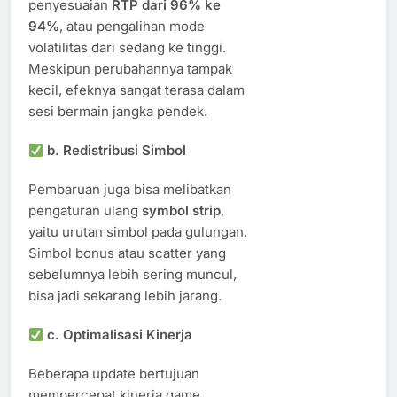
penyesuaian
RTP dari 96% ke
94%
, atau pengalihan mode
volatilitas dari sedang ke tinggi.
Meskipun perubahannya tampak
kecil, efeknya sangat terasa dalam
sesi bermain jangka pendek.
b. Redistribusi Simbol
Pembaruan juga bisa melibatkan
pengaturan ulang
symbol strip
,
yaitu urutan simbol pada gulungan.
Simbol bonus atau scatter yang
sebelumnya lebih sering muncul,
bisa jadi sekarang lebih jarang.
c. Optimalisasi Kinerja
Beberapa update bertujuan
mempercepat kinerja game,