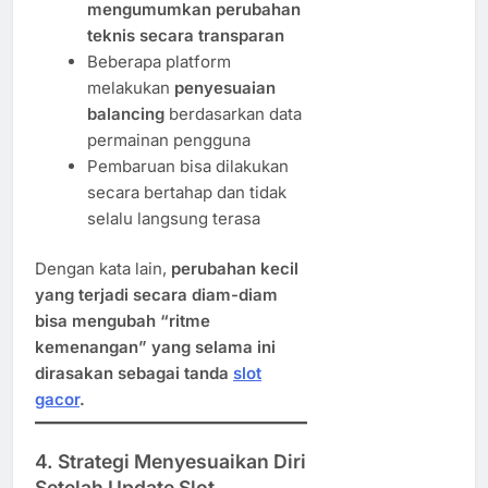
mengumumkan perubahan
teknis secara transparan
Beberapa platform
melakukan
penyesuaian
balancing
berdasarkan data
permainan pengguna
Pembaruan bisa dilakukan
secara bertahap dan tidak
selalu langsung terasa
Dengan kata lain,
perubahan kecil
yang terjadi secara diam-diam
bisa mengubah “ritme
kemenangan” yang selama ini
dirasakan sebagai tanda
slot
gacor
.
4. Strategi Menyesuaikan Diri
Setelah Update Slot