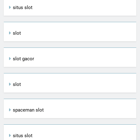
situs slot
slot
slot gacor
slot
spaceman slot
situs slot