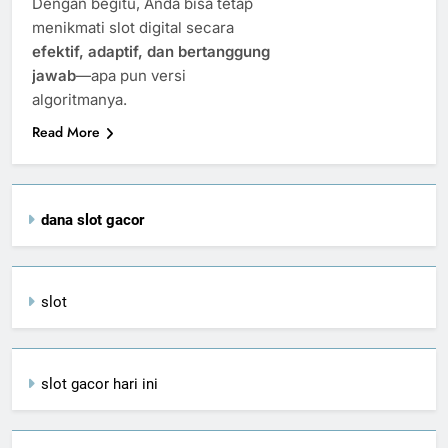
Dengan begitu, Anda bisa tetap
menikmati slot digital secara
efektif, adaptif, dan bertanggung
jawab
—apa pun versi
algoritmanya.
Read More
dana slot gacor
slot
slot gacor hari ini