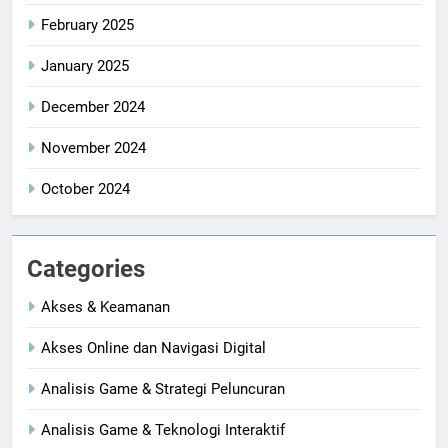
February 2025
January 2025
December 2024
November 2024
October 2024
Categories
Akses & Keamanan
Akses Online dan Navigasi Digital
Analisis Game & Strategi Peluncuran
Analisis Game & Teknologi Interaktif