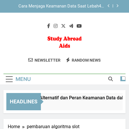
Skip
Daftar Edwinslot di Android dan iOS dengan
to
Langkah Praktis untuk Pengguna Baru
content
Daftar Lebah4D di Android dan iOS dengan Akses
Lebih Fleksibel
EDWINSLOT Link Alternatif dan Peran Keamanan
Data dalam Aktivitas Digital
Cara Menjaga Keamanan Data Saat Lebah4D
Login
Study Abroad
Temukan Panduan Lengkap Untuk
Daftar Edwinslot di Android dan iOS dengan
NEWSLETTER
RANDOM NEWS
Langkah Praktis untuk Pengguna Baru
Aids
Kuliah Di Luar Negeri Di Study Abroad
Daftar Lebah4D di Android dan iOS dengan Akses
Aids. Informasi Beasiswa, Persiapan,
Lebih Fleksibel
MENU
Dan Tips.
WINSLOT Link Alternatif dan Peran Keamanan Data dalam Aktiv
HEADLINES
onth Ago
Home
pembaruan algoritma slot