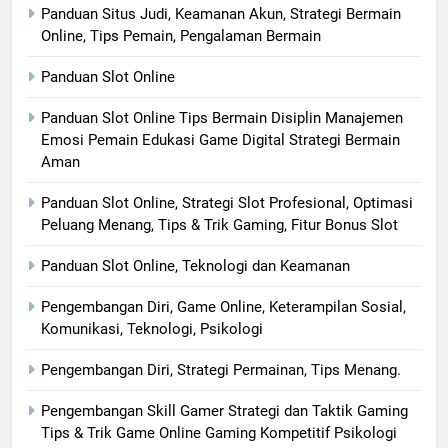
Panduan Situs Judi, Keamanan Akun, Strategi Bermain
Online, Tips Pemain, Pengalaman Bermain
Panduan Slot Online
Panduan Slot Online Tips Bermain Disiplin Manajemen
Emosi Pemain Edukasi Game Digital Strategi Bermain
Aman
Panduan Slot Online, Strategi Slot Profesional, Optimasi
Peluang Menang, Tips & Trik Gaming, Fitur Bonus Slot
Panduan Slot Online, Teknologi dan Keamanan
Pengembangan Diri, Game Online, Keterampilan Sosial,
Komunikasi, Teknologi, Psikologi
Pengembangan Diri, Strategi Permainan, Tips Menang.
Pengembangan Skill Gamer Strategi dan Taktik Gaming
Tips & Trik Game Online Gaming Kompetitif Psikologi