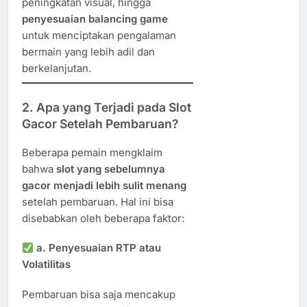
peningkatan visual, hingga
penyesuaian balancing game
untuk menciptakan pengalaman
bermain yang lebih adil dan
berkelanjutan.
2. Apa yang Terjadi pada Slot
Gacor Setelah Pembaruan?
Beberapa pemain mengklaim
bahwa
slot yang sebelumnya
gacor menjadi lebih sulit menang
setelah pembaruan. Hal ini bisa
disebabkan oleh beberapa faktor:
a. Penyesuaian RTP atau
Volatilitas
Pembaruan bisa saja mencakup