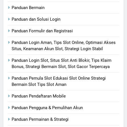
Panduan Bermain
Panduan dan Solusi Login
Panduan Formulir dan Registrasi
Panduan Login Aman, Tips Slot Online, Optimasi Akses
Situs, Keamanan Akun Slot, Strategi Login Stabil
Panduan Login Slot, Situs Slot Anti Blokir, Tips Klaim
Bonus, Strategi Bermain Slot, Slot Gacor Terpercaya
Panduan Pemula Slot Edukasi Slot Online Strategi
Bermain Slot Tips Slot Aman
Panduan Pendaftaran Mobile
Panduan Pengguna & Pemulihan Akun
Panduan Permainan & Strategi