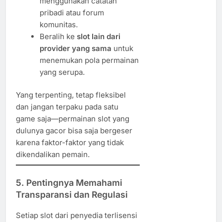
menggunakan catatan
pribadi atau forum
komunitas.
Beralih ke
slot lain dari
provider yang sama
untuk
menemukan pola permainan
yang serupa.
Yang terpenting, tetap fleksibel
dan jangan terpaku pada satu
game saja—permainan slot yang
dulunya gacor bisa saja bergeser
karena faktor-faktor yang tidak
dikendalikan pemain.
5. Pentingnya Memahami
Transparansi dan Regulasi
Setiap slot dari penyedia terlisensi