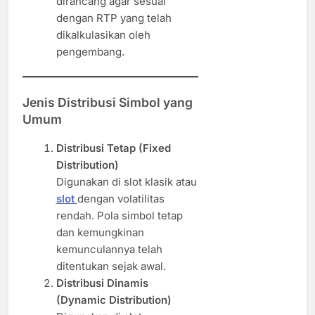
dirancang agar sesuai
dengan RTP yang telah
dikalkulasikan oleh
pengembang.
Jenis Distribusi Simbol yang
Umum
Distribusi Tetap (Fixed
Distribution)
Digunakan di slot klasik atau
slot
dengan volatilitas
rendah. Pola simbol tetap
dan kemungkinan
kemunculannya telah
ditentukan sejak awal.
Distribusi Dinamis
(Dynamic Distribution)