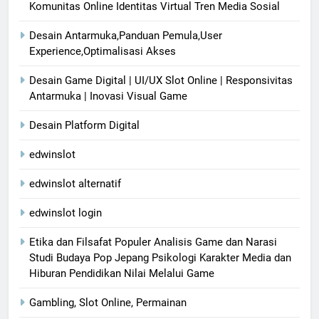
Komunitas Online Identitas Virtual Tren Media Sosial
Desain Antarmuka,Panduan Pemula,User
Experience,Optimalisasi Akses
Desain Game Digital | UI/UX Slot Online | Responsivitas
Antarmuka | Inovasi Visual Game
Desain Platform Digital
edwinslot
edwinslot alternatif
edwinslot login
Etika dan Filsafat Populer Analisis Game dan Narasi
Studi Budaya Pop Jepang Psikologi Karakter Media dan
Hiburan Pendidikan Nilai Melalui Game
Gambling, Slot Online, Permainan