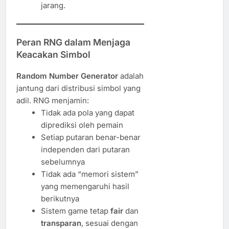
jarang.
Peran RNG dalam Menjaga
Keacakan Simbol
Random Number Generator
adalah
jantung dari distribusi simbol yang
adil. RNG menjamin:
Tidak ada pola yang dapat
diprediksi oleh pemain
Setiap putaran benar-benar
independen dari putaran
sebelumnya
Tidak ada “memori sistem”
yang memengaruhi hasil
berikutnya
Sistem game tetap
fair
dan
transparan
, sesuai dengan