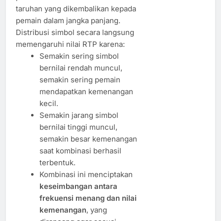
taruhan yang dikembalikan kepada
pemain dalam jangka panjang.
Distribusi simbol secara langsung
memengaruhi nilai RTP karena:
Semakin sering simbol
bernilai rendah muncul,
semakin sering pemain
mendapatkan kemenangan
kecil.
Semakin jarang simbol
bernilai tinggi muncul,
semakin besar kemenangan
saat kombinasi berhasil
terbentuk.
Kombinasi ini menciptakan
keseimbangan antara
frekuensi menang dan nilai
kemenangan
, yang