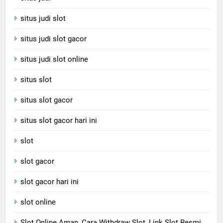
situs judi slot
situs judi slot gacor
situs judi slot online
situs slot
situs slot gacor
situs slot gacor hari ini
slot
slot gacor
slot gacor hari ini
slot online
Slot Online Aman, Cara Withdraw Slot, Link Slot Resmi,