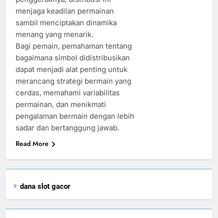
menjaga keadilan permainan
sambil menciptakan dinamika
menang yang menarik.
Bagi pemain, pemahaman tentang
bagaimana simbol didistribusikan
dapat menjadi alat penting untuk
merancang strategi bermain yang
cerdas, memahami variabilitas
permainan, dan menikmati
pengalaman bermain dengan lebih
sadar dan bertanggung jawab.
Read More
dana slot gacor