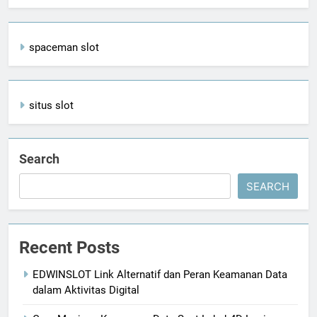
spaceman slot
situs slot
Search
SEARCH
Recent Posts
EDWINSLOT Link Alternatif dan Peran Keamanan Data
dalam Aktivitas Digital