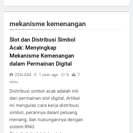
mekanisme kemenangan
Slot dan Distribusi Simbol
Acak: Menyingkap
Mekanisme Kemenangan
dalam Permainan Digital
233c25d
1 year ago
0
7
mins
Distribusi simbol acak adalah inti
dari permainan slot digital. Artikel
ini mengulas cara kerja distribusi
simbol, perannya dalam peluang
menang, dan hubungannya dengan
sistem RNG.