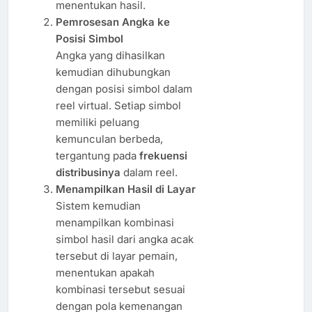
menentukan hasil.
Pemrosesan Angka ke
Posisi Simbol
Angka yang dihasilkan
kemudian dihubungkan
dengan posisi simbol dalam
reel virtual. Setiap simbol
memiliki peluang
kemunculan berbeda,
tergantung pada
frekuensi
distribusinya
dalam reel.
Menampilkan Hasil di Layar
Sistem kemudian
menampilkan kombinasi
simbol hasil dari angka acak
tersebut di layar pemain,
menentukan apakah
kombinasi tersebut sesuai
dengan pola kemenangan