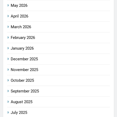
May 2026
April 2026
March 2026
February 2026
January 2026
December 2025
November 2025
October 2025
September 2025
August 2025
July 2025