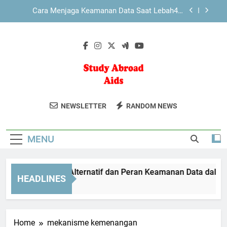
Skip
Daftar Edwinslot di Android dan iOS dengan
to
Langkah Praktis untuk Pengguna Baru
content
Daftar Lebah4D di Android dan iOS dengan Akses
Lebih Fleksibel
EDWINSLOT Link Alternatif dan Peran Keamanan
Data dalam Aktivitas Digital
Cara Menjaga Keamanan Data Saat Lebah4D
Login
Study Abroad
Temukan Panduan Lengkap Untuk
Daftar Edwinslot di Android dan iOS dengan
NEWSLETTER
RANDOM NEWS
Langkah Praktis untuk Pengguna Baru
Aids
Kuliah Di Luar Negeri Di Study Abroad
Daftar Lebah4D di Android dan iOS dengan Akses
Aids. Informasi Beasiswa, Persiapan,
Lebih Fleksibel
MENU
Dan Tips.
WINSLOT Link Alternatif dan Peran Keamanan Data dalam Aktiv
HEADLINES
Month Ago
Home
mekanisme kemenangan