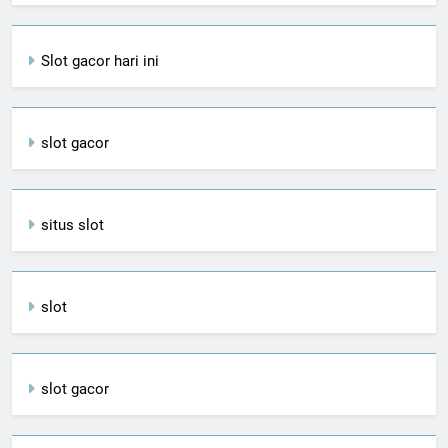
Slot gacor hari ini
slot gacor
situs slot
slot
slot gacor