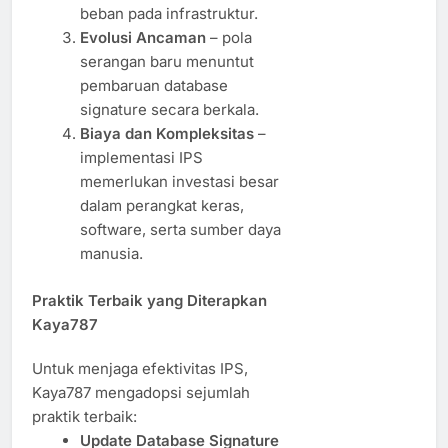
beban pada infrastruktur.
Evolusi Ancaman
– pola
serangan baru menuntut
pembaruan database
signature secara berkala.
Biaya dan Kompleksitas
–
implementasi IPS
memerlukan investasi besar
dalam perangkat keras,
software, serta sumber daya
manusia.
Praktik Terbaik yang Diterapkan
Kaya787
Untuk menjaga efektivitas IPS,
Kaya787 mengadopsi sejumlah
praktik terbaik:
Update Database Signature