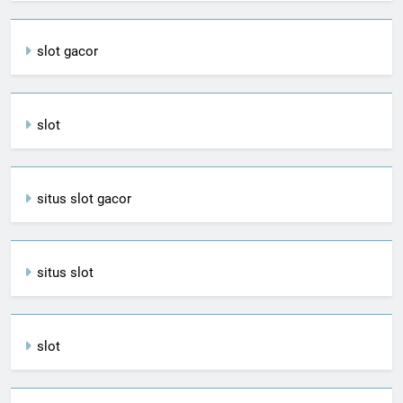
slot gacor
slot
situs slot gacor
situs slot
slot