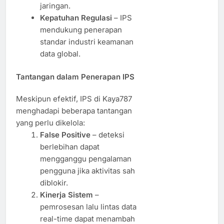
jaringan.
Kepatuhan Regulasi
– IPS
mendukung penerapan
standar industri keamanan
data global.
Tantangan dalam Penerapan IPS
Meskipun efektif, IPS di Kaya787
menghadapi beberapa tantangan
yang perlu dikelola:
False Positive
– deteksi
berlebihan dapat
mengganggu pengalaman
pengguna jika aktivitas sah
diblokir.
Kinerja Sistem
–
pemrosesan lalu lintas data
real-time dapat menambah