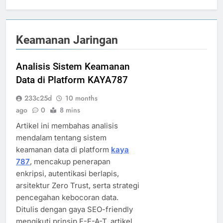
Keamanan Jaringan
Analisis Sistem Keamanan
Data di Platform KAYA787
233c25d
10 months
ago
0
8 mins
Artikel ini membahas analisis
mendalam tentang sistem
keamanan data di platform
kaya
787
, mencakup penerapan
enkripsi, autentikasi berlapis,
arsitektur Zero Trust, serta strategi
pencegahan kebocoran data.
Ditulis dengan gaya SEO-friendly
mengikuti prinsip E-E-A-T, artikel