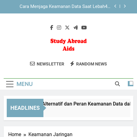
Skip
Daftar Edwinslot di Android dan iOS dengan
to
Langkah Praktis untuk Pengguna Baru
content
Daftar Lebah4D di Android dan iOS dengan Akses
Lebih Fleksibel
EDWINSLOT Link Alternatif dan Peran Keamanan
Data dalam Aktivitas Digital
Cara Menjaga Keamanan Data Saat Lebah4D
Login
Study Abroad
Temukan Panduan Lengkap Untuk
Daftar Edwinslot di Android dan iOS dengan
NEWSLETTER
RANDOM NEWS
Langkah Praktis untuk Pengguna Baru
Aids
Kuliah Di Luar Negeri Di Study Abroad
Daftar Lebah4D di Android dan iOS dengan Akses
Aids. Informasi Beasiswa, Persiapan,
Lebih Fleksibel
MENU
Dan Tips.
WINSLOT Link Alternatif dan Peran Keamanan Data dalam Aktiv
HEADLINES
Month Ago
Home
Keamanan Jaringan