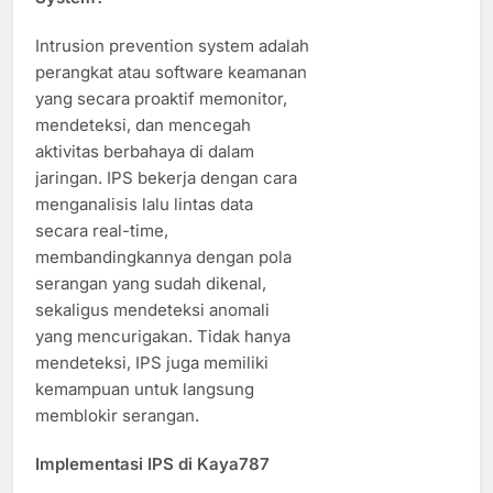
Intrusion prevention system adalah
perangkat atau software keamanan
yang secara proaktif memonitor,
mendeteksi, dan mencegah
aktivitas berbahaya di dalam
jaringan. IPS bekerja dengan cara
menganalisis lalu lintas data
secara real-time,
membandingkannya dengan pola
serangan yang sudah dikenal,
sekaligus mendeteksi anomali
yang mencurigakan. Tidak hanya
mendeteksi, IPS juga memiliki
kemampuan untuk langsung
memblokir serangan.
Implementasi IPS di Kaya787