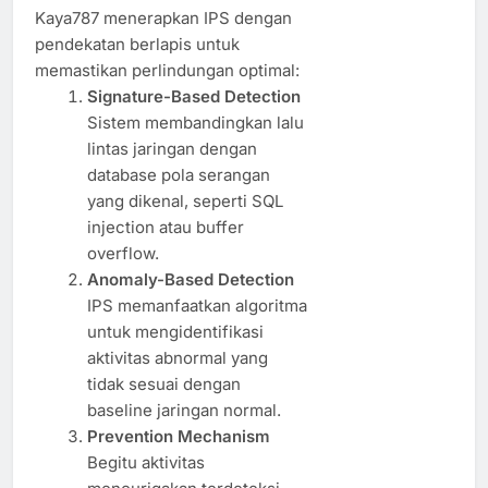
Kaya787 menerapkan IPS dengan
pendekatan berlapis untuk
memastikan perlindungan optimal:
Signature-Based Detection
Sistem membandingkan lalu
lintas jaringan dengan
database pola serangan
yang dikenal, seperti SQL
injection atau buffer
overflow.
Anomaly-Based Detection
IPS memanfaatkan algoritma
untuk mengidentifikasi
aktivitas abnormal yang
tidak sesuai dengan
baseline jaringan normal.
Prevention Mechanism
Begitu aktivitas