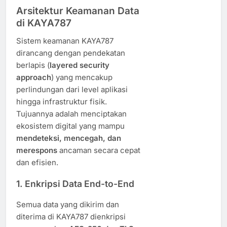
Arsitektur Keamanan Data
di KAYA787
Sistem keamanan KAYA787
dirancang dengan pendekatan
berlapis (
layered security
approach
) yang mencakup
perlindungan dari level aplikasi
hingga infrastruktur fisik.
Tujuannya adalah menciptakan
ekosistem digital yang mampu
mendeteksi, mencegah, dan
merespons
ancaman secara cepat
dan efisien.
1.
Enkripsi Data End-to-End
Semua data yang dikirim dan
diterima di KAYA787 dienkripsi