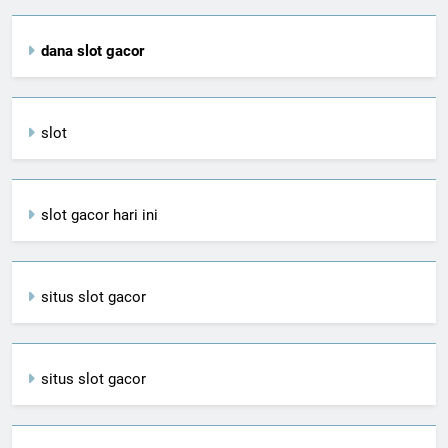
dana slot gacor
slot
slot gacor hari ini
situs slot gacor
situs slot gacor