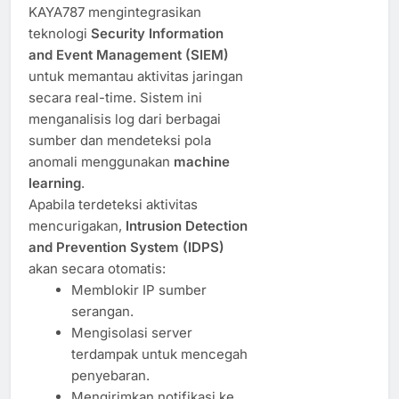
KAYA787 mengintegrasikan
teknologi
Security Information
and Event Management (SIEM)
untuk memantau aktivitas jaringan
secara real-time. Sistem ini
menganalisis log dari berbagai
sumber dan mendeteksi pola
anomali menggunakan
machine
learning
.
Apabila terdeteksi aktivitas
mencurigakan,
Intrusion Detection
and Prevention System (IDPS)
akan secara otomatis:
Memblokir IP sumber
serangan.
Mengisolasi server
terdampak untuk mencegah
penyebaran.
Mengirimkan notifikasi ke