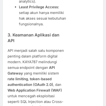
analytics).
Least Privilege Access:
setiap akun hanya memiliki
hak akses sesuai kebutuhan
fungsionalnya.
3.
Keamanan Aplikasi dan
API
API menjadi salah satu komponen
penting dalam platform digital
modern. KAYA787 melindungi
semua endpoint dengan
API
Gateway
yang memiliki sistem
rate limiting
,
token-based
authentication (OAuth 2.0)
, dan
Web Application Firewall (WAF)
untuk mencegah eksploitasi
seperti SQL Injection atau Cross-