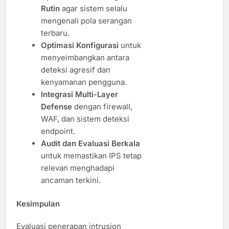
Rutin
agar sistem selalu
mengenali pola serangan
terbaru.
Optimasi Konfigurasi
untuk
menyeimbangkan antara
deteksi agresif dan
kenyamanan pengguna.
Integrasi Multi-Layer
Defense
dengan firewall,
WAF, dan sistem deteksi
endpoint.
Audit dan Evaluasi Berkala
untuk memastikan IPS tetap
relevan menghadapi
ancaman terkini.
Kesimpulan
Evaluasi penerapan intrusion