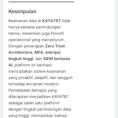
Kesimpulan
Keamanan data di
KAYA787
tidak
hanya sebatas perlindungan
teknis, melainkan juga filosofi
operasional yang menyeluruh.
Dengan penerapan
Zero Trust
Architecture
,
MFA
,
enkripsi
tingkat tinggi
, dan
SIEM berbasis
AI
, platform ini berhasil
menciptakan sistem keamanan
yang proaktif, adaptif, dan tangguh
terhadap ancaman modern.
Pendekatan berlapis yang
diterapkan menjadikan KAYA787
sebagai salah satu platform
dengan tingkat perlindungan data
yang tinggi, memastikan bahwa