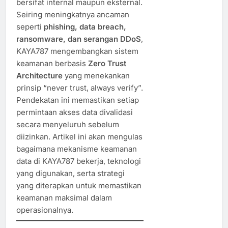
bersifat internal maupun eksternal.
Seiring meningkatnya ancaman
seperti
phishing, data breach,
ransomware, dan serangan DDoS
,
KAYA787 mengembangkan sistem
keamanan berbasis
Zero Trust
Architecture
yang menekankan
prinsip “never trust, always verify”.
Pendekatan ini memastikan setiap
permintaan akses data divalidasi
secara menyeluruh sebelum
diizinkan. Artikel ini akan mengulas
bagaimana mekanisme keamanan
data di KAYA787 bekerja, teknologi
yang digunakan, serta strategi
yang diterapkan untuk memastikan
keamanan maksimal dalam
operasionalnya.