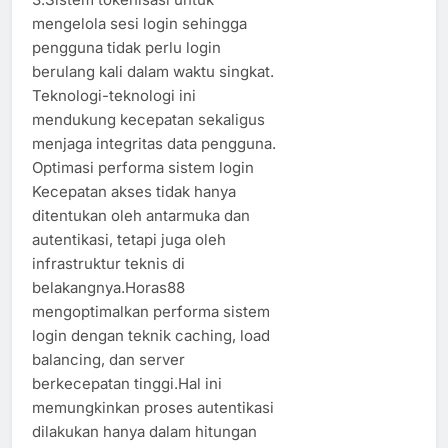
mengelola sesi login sehingga
pengguna tidak perlu login
berulang kali dalam waktu singkat.
Teknologi-teknologi ini
mendukung kecepatan sekaligus
menjaga integritas data pengguna.
Optimasi performa sistem login
Kecepatan akses tidak hanya
ditentukan oleh antarmuka dan
autentikasi, tetapi juga oleh
infrastruktur teknis di
belakangnya.Horas88
mengoptimalkan performa sistem
login dengan teknik caching, load
balancing, dan server
berkecepatan tinggi.Hal ini
memungkinkan proses autentikasi
dilakukan hanya dalam hitungan