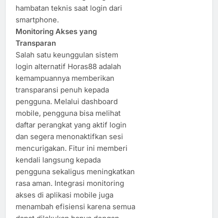
hambatan teknis saat login dari
smartphone.
Monitoring Akses yang
Transparan
Salah satu keunggulan sistem
login alternatif Horas88 adalah
kemampuannya memberikan
transparansi penuh kepada
pengguna. Melalui dashboard
mobile, pengguna bisa melihat
daftar perangkat yang aktif login
dan segera menonaktifkan sesi
mencurigakan. Fitur ini memberi
kendali langsung kepada
pengguna sekaligus meningkatkan
rasa aman. Integrasi monitoring
akses di aplikasi mobile juga
menambah efisiensi karena semua