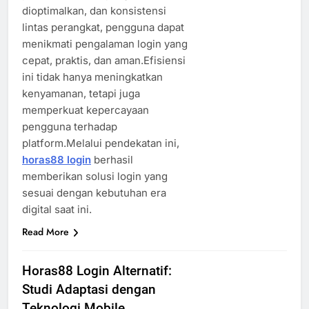
dioptimalkan, dan konsistensi
lintas perangkat, pengguna dapat
menikmati pengalaman login yang
cepat, praktis, dan aman.Efisiensi
ini tidak hanya meningkatkan
kenyamanan, tetapi juga
memperkuat kepercayaan
pengguna terhadap
platform.Melalui pendekatan ini,
horas88 login
berhasil
memberikan solusi login yang
sesuai dengan kebutuhan era
digital saat ini.
Read More
Horas88 Login Alternatif:
Studi Adaptasi dengan
Teknologi Mobile