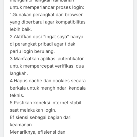
untuk memperlancar proses login:
1.Gunakan perangkat dan browser
yang diperbarui agar kompatibilitas
lebih baik.
2.Aktifkan opsi “ingat saya” hanya
di perangkat pribadi agar tidak
perlu login berulang.
3.Manfaatkan aplikasi autentikator
untuk mempercepat verifikasi dua
langkah.
4.Hapus cache dan cookies secara
berkala untuk menghindari kendala
teknis.
5.Pastikan koneksi internet stabil
saat melakukan login.
Efisiensi sebagai bagian dari
keamanan
Menariknya, efisiensi dan