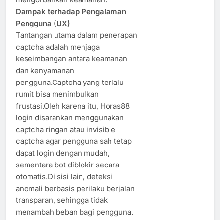
Dampak terhadap Pengalaman
Pengguna (UX)
Tantangan utama dalam penerapan
captcha adalah menjaga
keseimbangan antara keamanan
dan kenyamanan
pengguna.Captcha yang terlalu
rumit bisa menimbulkan
frustasi.Oleh karena itu, Horas88
login disarankan menggunakan
captcha ringan atau invisible
captcha agar pengguna sah tetap
dapat login dengan mudah,
sementara bot diblokir secara
otomatis.Di sisi lain, deteksi
anomali berbasis perilaku berjalan
transparan, sehingga tidak
menambah beban bagi pengguna.