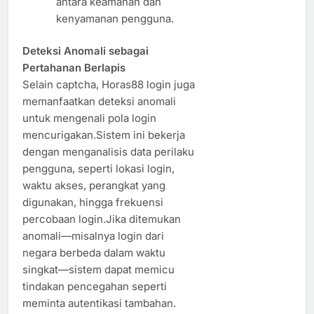
antara keamanan dan
kenyamanan pengguna.
Deteksi Anomali sebagai
Pertahanan Berlapis
Selain captcha, Horas88 login juga
memanfaatkan deteksi anomali
untuk mengenali pola login
mencurigakan.Sistem ini bekerja
dengan menganalisis data perilaku
pengguna, seperti lokasi login,
waktu akses, perangkat yang
digunakan, hingga frekuensi
percobaan login.Jika ditemukan
anomali—misalnya login dari
negara berbeda dalam waktu
singkat—sistem dapat memicu
tindakan pencegahan seperti
meminta autentikasi tambahan.