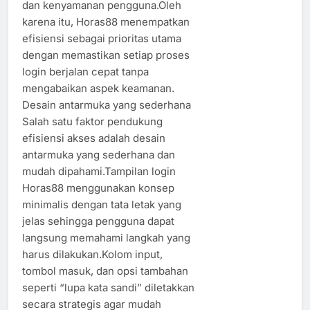
dan kenyamanan pengguna.Oleh
karena itu, Horas88 menempatkan
efisiensi sebagai prioritas utama
dengan memastikan setiap proses
login berjalan cepat tanpa
mengabaikan aspek keamanan.
Desain antarmuka yang sederhana
Salah satu faktor pendukung
efisiensi akses adalah desain
antarmuka yang sederhana dan
mudah dipahami.Tampilan login
Horas88 menggunakan konsep
minimalis dengan tata letak yang
jelas sehingga pengguna dapat
langsung memahami langkah yang
harus dilakukan.Kolom input,
tombol masuk, dan opsi tambahan
seperti “lupa kata sandi” diletakkan
secara strategis agar mudah