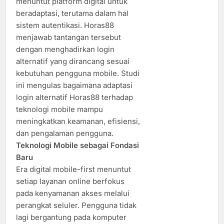
menuntut platform digital untuk
beradaptasi, terutama dalam hal
sistem autentikasi. Horas88
menjawab tantangan tersebut
dengan menghadirkan login
alternatif yang dirancang sesuai
kebutuhan pengguna mobile. Studi
ini mengulas bagaimana adaptasi
login alternatif Horas88 terhadap
teknologi mobile mampu
meningkatkan keamanan, efisiensi,
dan pengalaman pengguna.
Teknologi Mobile sebagai Fondasi
Baru
Era digital mobile-first menuntut
setiap layanan online berfokus
pada kenyamanan akses melalui
perangkat seluler. Pengguna tidak
lagi bergantung pada komputer