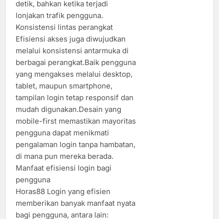
detik, bahkan ketika terjadi
lonjakan trafik pengguna.
Konsistensi lintas perangkat
Efisiensi akses juga diwujudkan
melalui konsistensi antarmuka di
berbagai perangkat.Baik pengguna
yang mengakses melalui desktop,
tablet, maupun smartphone,
tampilan login tetap responsif dan
mudah digunakan.Desain yang
mobile-first memastikan mayoritas
pengguna dapat menikmati
pengalaman login tanpa hambatan,
di mana pun mereka berada.
Manfaat efisiensi login bagi
pengguna
Horas88 Login yang efisien
memberikan banyak manfaat nyata
bagi pengguna, antara lain: