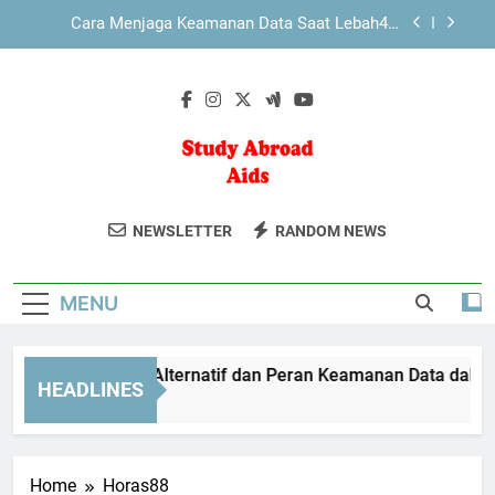
Skip
Daftar Edwinslot di Android dan iOS dengan
to
Langkah Praktis untuk Pengguna Baru
content
Daftar Lebah4D di Android dan iOS dengan Akses
Lebih Fleksibel
EDWINSLOT Link Alternatif dan Peran Keamanan
Data dalam Aktivitas Digital
Cara Menjaga Keamanan Data Saat Lebah4D
Login
Study Abroad
Temukan Panduan Lengkap Untuk
Daftar Edwinslot di Android dan iOS dengan
NEWSLETTER
RANDOM NEWS
Langkah Praktis untuk Pengguna Baru
Aids
Kuliah Di Luar Negeri Di Study Abroad
Daftar Lebah4D di Android dan iOS dengan Akses
Aids. Informasi Beasiswa, Persiapan,
Lebih Fleksibel
MENU
Dan Tips.
WINSLOT Link Alternatif dan Peran Keamanan Data dalam Aktiv
HEADLINES
Month Ago
Home
Horas88