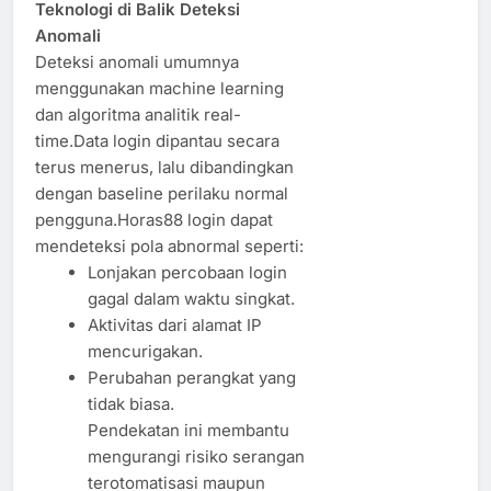
Teknologi di Balik Deteksi
Anomali
Deteksi anomali umumnya
menggunakan machine learning
dan algoritma analitik real-
time.Data login dipantau secara
terus menerus, lalu dibandingkan
dengan baseline perilaku normal
pengguna.Horas88 login dapat
mendeteksi pola abnormal seperti:
Lonjakan percobaan login
gagal dalam waktu singkat.
Aktivitas dari alamat IP
mencurigakan.
Perubahan perangkat yang
tidak biasa.
Pendekatan ini membantu
mengurangi risiko serangan
terotomatisasi maupun