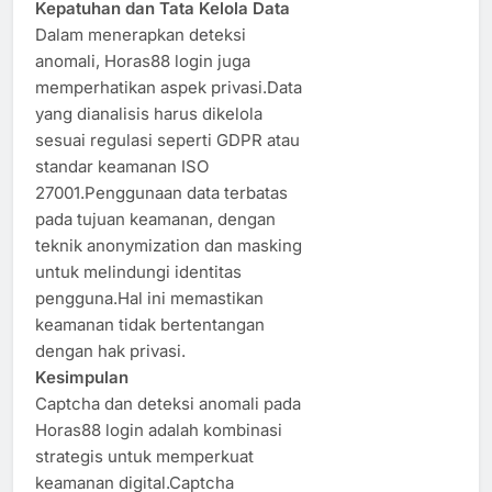
Kepatuhan dan Tata Kelola Data
Dalam menerapkan deteksi
anomali, Horas88 login juga
memperhatikan aspek privasi.Data
yang dianalisis harus dikelola
sesuai regulasi seperti GDPR atau
standar keamanan ISO
27001.Penggunaan data terbatas
pada tujuan keamanan, dengan
teknik anonymization dan masking
untuk melindungi identitas
pengguna.Hal ini memastikan
keamanan tidak bertentangan
dengan hak privasi.
Kesimpulan
Captcha dan deteksi anomali pada
Horas88 login adalah kombinasi
strategis untuk memperkuat
keamanan digital.Captcha