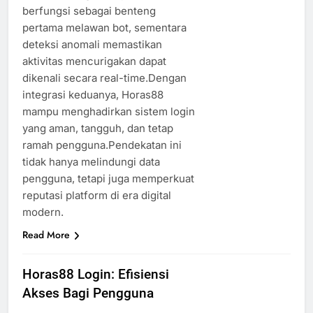
berfungsi sebagai benteng
pertama melawan bot, sementara
deteksi anomali memastikan
aktivitas mencurigakan dapat
dikenali secara real-time.Dengan
integrasi keduanya, Horas88
mampu menghadirkan sistem login
yang aman, tangguh, dan tetap
ramah pengguna.Pendekatan ini
tidak hanya melindungi data
pengguna, tetapi juga memperkuat
reputasi platform di era digital
modern.
Read More
Horas88 Login: Efisiensi
Akses Bagi Pengguna