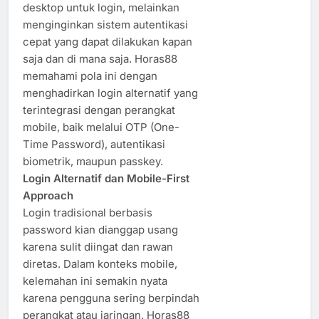
desktop untuk login, melainkan
menginginkan sistem autentikasi
cepat yang dapat dilakukan kapan
saja dan di mana saja. Horas88
memahami pola ini dengan
menghadirkan login alternatif yang
terintegrasi dengan perangkat
mobile, baik melalui OTP (One-
Time Password), autentikasi
biometrik, maupun passkey.
Login Alternatif dan Mobile-First
Approach
Login tradisional berbasis
password kian dianggap usang
karena sulit diingat dan rawan
diretas. Dalam konteks mobile,
kelemahan ini semakin nyata
karena pengguna sering berpindah
perangkat atau jaringan. Horas88