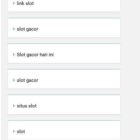
link slot
slot gacor
Slot gacor hari ini
slot gacor
situs slot
slot