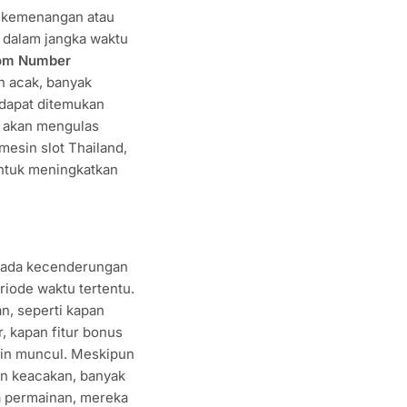
a kemenangan atau
i dalam jangka waktu
om Number
n acak, banyak
 dapat ditemukan
ni akan mengulas
mesin slot Thailand,
ntuk meningkatkan
 pada kecenderungan
riode waktu tertentu.
n, seperti kapan
, kapan fitur bonus
kin muncul. Meskipun
in keacakan, banyak
 permainan, mereka