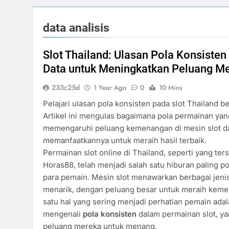
data analisis
Slot Thailand: Ulasan Pola Konsiste
Data untuk Meningkatkan Peluang M
233c25d
1 Year Ago
0
10 Mins
Pelajari ulasan pola konsisten pada slot Thailand b
Artikel ini mengulas bagaimana pola permainan yan
memengaruhi peluang kemenangan di mesin slot d
memanfaatkannya untuk meraih hasil terbaik.
Permainan slot online di Thailand, seperti yang ters
Horas88, telah menjadi salah satu hiburan paling p
para pemain. Mesin slot menawarkan berbagai jeni
menarik, dengan peluang besar untuk meraih keme
satu hal yang sering menjadi perhatian pemain ada
mengenali
pola konsisten
dalam permainan slot, y
peluang mereka untuk menang.