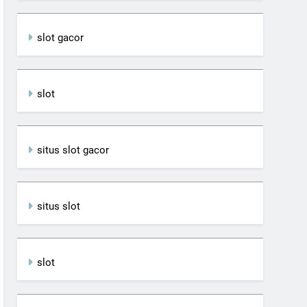
slot gacor
slot
situs slot gacor
situs slot
slot