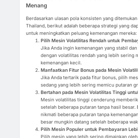
Menang
Berdasarkan ulasan pola konsisten yang ditemukan
Thailand, berikut adalah beberapa strategi yang da
untuk meningkatkan peluang kemenangan mereka:
Pilih Mesin Volatilitas Rendah untuk Pemba
Jika Anda ingin kemenangan yang stabil dan t
dengan volatilitas rendah yang lebih sering
kemenangan kecil.
Manfaatkan Fitur Bonus pada Mesin Volatil
Jika Anda tertarik pada fitur bonus, pilih mes
sedang yang lebih sering memicu putaran gr
Bertahan pada Mesin Volatilitas Tinggi unt
Mesin volatilitas tinggi cenderung memberik
setelah beberapa putaran tanpa hasil besar.
nikmati beberapa putaran tanpa kemenangan
besar mungkin datang setelah beberapa wak
Pilih Mesin Populer untuk Pembayaran Lebi
Pilih mesin yang lebih sering dimainkan oleh