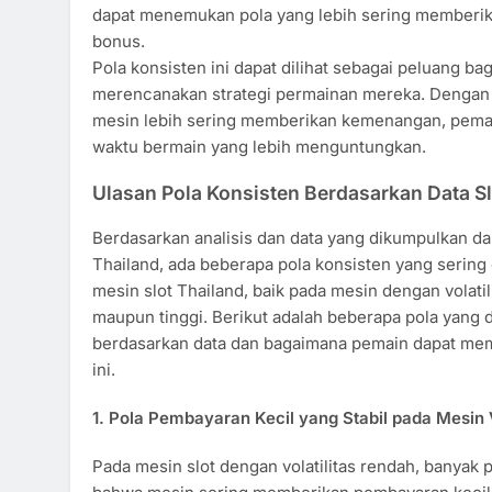
dapat menemukan pola yang lebih sering memberi
bonus.
Pola konsisten ini dapat dilihat sebagai peluang ba
merencanakan strategi permainan mereka. Denga
mesin lebih sering memberikan kemenangan, pema
waktu bermain yang lebih menguntungkan.
Ulasan Pola Konsisten Berdasarkan Data Sl
Berdasarkan analisis dan data yang dikumpulkan dar
Thailand, ada beberapa pola konsisten yang sering
mesin slot Thailand, baik pada mesin dengan volatil
maupun tinggi. Berikut adalah beberapa pola yang
berdasarkan data dan bagaimana pemain dapat mem
ini.
1.
Pola Pembayaran Kecil yang Stabil pada Mesin V
Pada mesin slot dengan volatilitas rendah, banyak