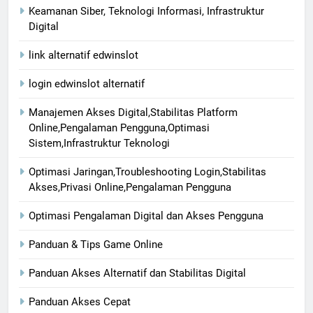
Keamanan Siber, Teknologi Informasi, Infrastruktur
Digital
link alternatif edwinslot
login edwinslot alternatif
Manajemen Akses Digital,Stabilitas Platform
Online,Pengalaman Pengguna,Optimasi
Sistem,Infrastruktur Teknologi
Optimasi Jaringan,Troubleshooting Login,Stabilitas
Akses,Privasi Online,Pengalaman Pengguna
Optimasi Pengalaman Digital dan Akses Pengguna
Panduan & Tips Game Online
Panduan Akses Alternatif dan Stabilitas Digital
Panduan Akses Cepat