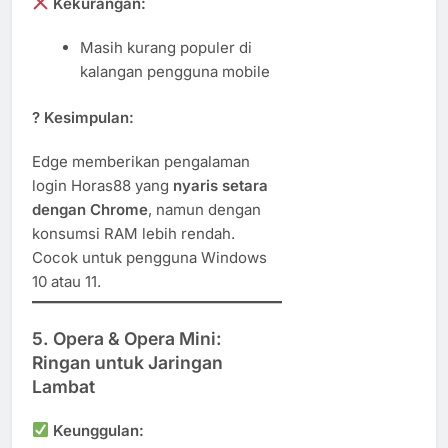
Kekurangan:
Masih kurang populer di
kalangan pengguna mobile
? Kesimpulan:
Edge memberikan pengalaman
login Horas88 yang
nyaris setara
dengan Chrome
, namun dengan
konsumsi RAM lebih rendah.
Cocok untuk pengguna Windows
10 atau 11.
5.
Opera & Opera Mini:
Ringan untuk Jaringan
Lambat
Keunggulan: