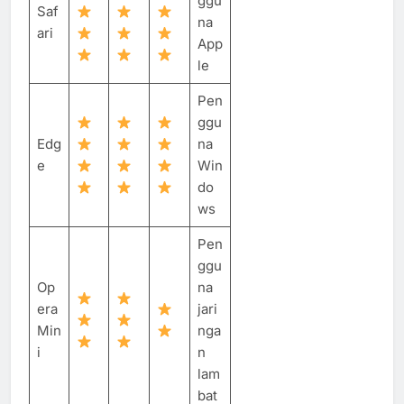
ggu
Saf
na
ari
App
le
Pen
ggu
Edg
na
e
Win
do
ws
Pen
ggu
Op
na
era
jari
Min
nga
i
n
lam
bat