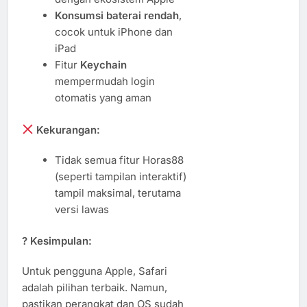
Konsumsi baterai rendah
,
cocok untuk iPhone dan
iPad
Fitur
Keychain
mempermudah login
otomatis yang aman
Kekurangan:
Tidak semua fitur Horas88
(seperti tampilan interaktif)
tampil maksimal, terutama
versi lawas
? Kesimpulan:
Untuk pengguna Apple, Safari
adalah pilihan terbaik. Namun,
pastikan perangkat dan OS sudah