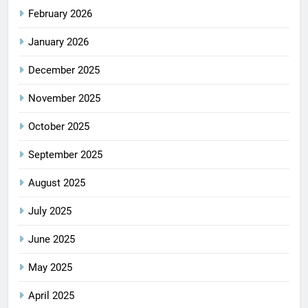
February 2026
January 2026
December 2025
November 2025
October 2025
September 2025
August 2025
July 2025
June 2025
May 2025
April 2025