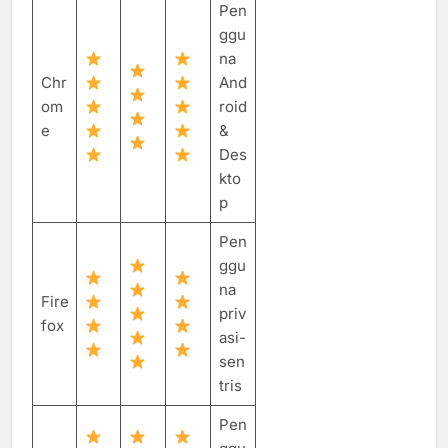
Pen
ggu
na
Chr
And
om
roid
e
&
Des
kto
p
Pen
ggu
na
Fire
priv
fox
asi-
sen
tris
Pen