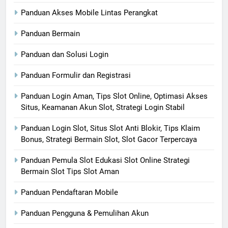
Panduan Akses Mobile Lintas Perangkat
Panduan Bermain
Panduan dan Solusi Login
Panduan Formulir dan Registrasi
Panduan Login Aman, Tips Slot Online, Optimasi Akses
Situs, Keamanan Akun Slot, Strategi Login Stabil
Panduan Login Slot, Situs Slot Anti Blokir, Tips Klaim
Bonus, Strategi Bermain Slot, Slot Gacor Terpercaya
Panduan Pemula Slot Edukasi Slot Online Strategi
Bermain Slot Tips Slot Aman
Panduan Pendaftaran Mobile
Panduan Pengguna & Pemulihan Akun