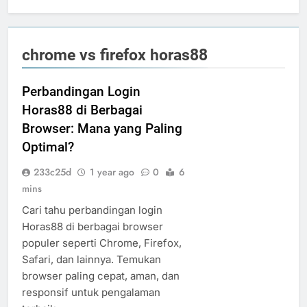
chrome vs firefox horas88
Perbandingan Login
Horas88 di Berbagai
Browser: Mana yang Paling
Optimal?
233c25d
1 year ago
0
6
mins
Cari tahu perbandingan login
Horas88 di berbagai browser
populer seperti Chrome, Firefox,
Safari, dan lainnya. Temukan
browser paling cepat, aman, dan
responsif untuk pengalaman