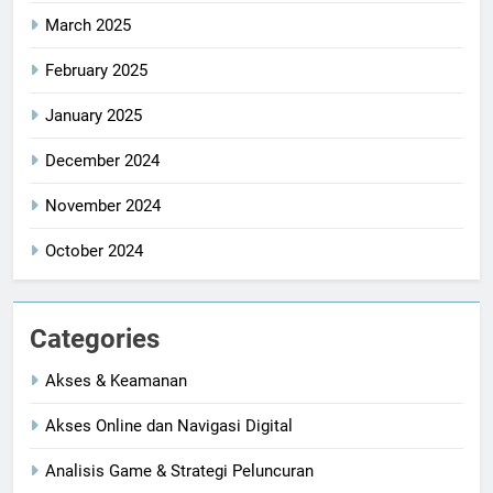
March 2025
February 2025
January 2025
December 2024
November 2024
October 2024
Categories
Akses & Keamanan
Akses Online dan Navigasi Digital
Analisis Game & Strategi Peluncuran