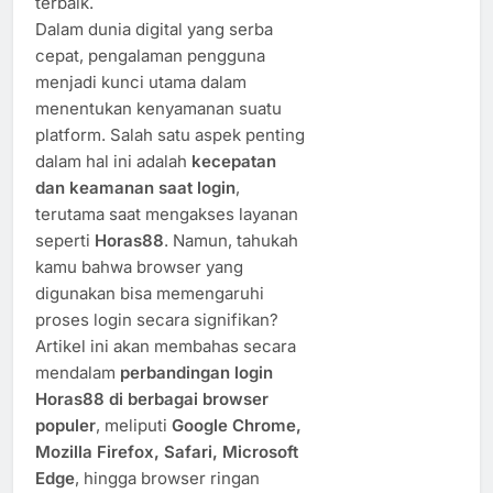
terbaik.
Dalam dunia digital yang serba
cepat, pengalaman pengguna
menjadi kunci utama dalam
menentukan kenyamanan suatu
platform. Salah satu aspek penting
dalam hal ini adalah
kecepatan
dan keamanan saat login
,
terutama saat mengakses layanan
seperti
Horas88
. Namun, tahukah
kamu bahwa browser yang
digunakan bisa memengaruhi
proses login secara signifikan?
Artikel ini akan membahas secara
mendalam
perbandingan login
Horas88 di berbagai browser
populer
, meliputi
Google Chrome,
Mozilla Firefox, Safari, Microsoft
Edge
, hingga browser ringan