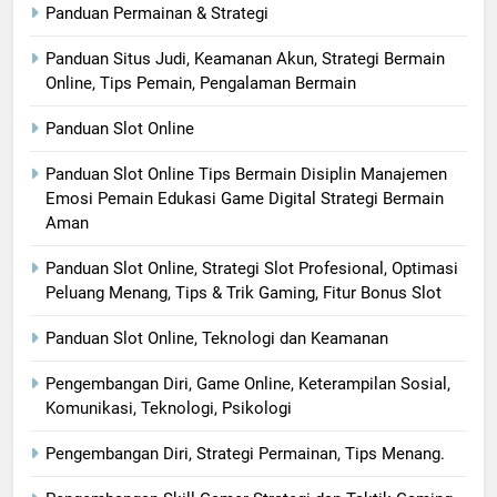
Panduan Permainan & Strategi
Panduan Situs Judi, Keamanan Akun, Strategi Bermain
Online, Tips Pemain, Pengalaman Bermain
Panduan Slot Online
Panduan Slot Online Tips Bermain Disiplin Manajemen
Emosi Pemain Edukasi Game Digital Strategi Bermain
Aman
Panduan Slot Online, Strategi Slot Profesional, Optimasi
Peluang Menang, Tips & Trik Gaming, Fitur Bonus Slot
Panduan Slot Online, Teknologi dan Keamanan
Pengembangan Diri, Game Online, Keterampilan Sosial,
Komunikasi, Teknologi, Psikologi
Pengembangan Diri, Strategi Permainan, Tips Menang.