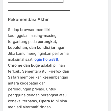
Rekomendasi Akhir
Setiap browser memiliki
keunggulan masing-masing
tergantung pada
perangkat,
kebutuhan, dan kondisi jaringan
.
Jika kamu menginginkan performa
maksimal saat
login horas88
,
Chrome dan Edge
adalah pilihan
terbaik. Sementara itu,
Firefox dan
Safari
memberikan keseimbangan
antara kecepatan dan
perlindungan privasi. Untuk
pengguna dengan perangkat atau
koneksi terbatas,
Opera Mini
bisa
menjadi alternatif ringan.