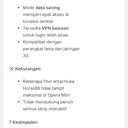
Mode
data saving
mempercepat akses di
koneksi lambat
Tersedia
VPN bawaan
untuk login lebih aman
Kompatibel dengan
perangkat lama dan jaringan
3G
Kekurangan:
Beberapa fitur antarmuka
Horas88 tidak tampil
maksimal di Opera Mini
Tidak mendukung penuh
semua skrip interaktif
? Kesimpulan: