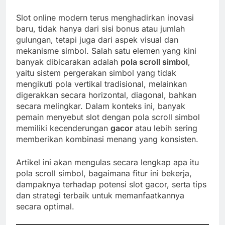
Slot online modern terus menghadirkan inovasi
baru, tidak hanya dari sisi bonus atau jumlah
gulungan, tetapi juga dari aspek visual dan
mekanisme simbol. Salah satu elemen yang kini
banyak dibicarakan adalah
pola scroll simbol
,
yaitu sistem pergerakan simbol yang tidak
mengikuti pola vertikal tradisional, melainkan
digerakkan secara horizontal, diagonal, bahkan
secara melingkar. Dalam konteks ini, banyak
pemain menyebut slot dengan pola scroll simbol
memiliki kecenderungan
gacor
atau lebih sering
memberikan kombinasi menang yang konsisten.
Artikel ini akan mengulas secara lengkap apa itu
pola scroll simbol, bagaimana fitur ini bekerja,
dampaknya terhadap potensi slot gacor, serta tips
dan strategi terbaik untuk memanfaatkannya
secara optimal.