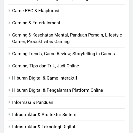
Game RPG & Eksplorasi
Gaming & Entertainment
Gaming & Kesehatan Mental, Panduan Pemain, Lifestyle
Gamer, Produktivitas Gaming
Gaming Trends, Game Review, Storytelling in Games
Gaming, Tips dan Trik, Judi Online
Hiburan Digital & Game Interaktif
Hiburan Digital & Pengalaman Platform Online
Informasi & Panduan
Infrastruktur & Arsitektur Sistem
Infrastruktur & Teknologi Digital