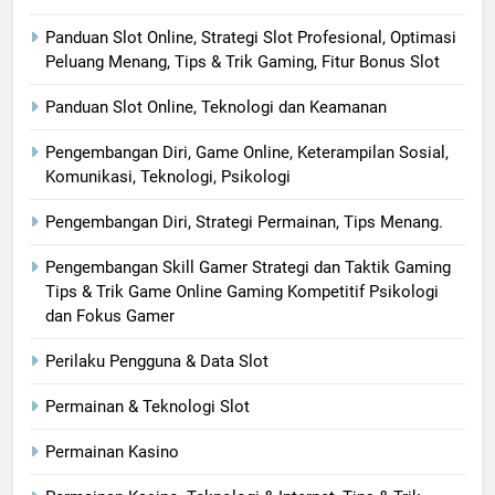
Panduan Slot Online, Strategi Slot Profesional, Optimasi
Peluang Menang, Tips & Trik Gaming, Fitur Bonus Slot
Panduan Slot Online, Teknologi dan Keamanan
Pengembangan Diri, Game Online, Keterampilan Sosial,
Komunikasi, Teknologi, Psikologi
Pengembangan Diri, Strategi Permainan, Tips Menang.
Pengembangan Skill Gamer Strategi dan Taktik Gaming
Tips & Trik Game Online Gaming Kompetitif Psikologi
dan Fokus Gamer
Perilaku Pengguna & Data Slot
Permainan & Teknologi Slot
Permainan Kasino