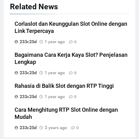
Related News
Corlaslot dan Keunggulan Slot Online dengan
Link Terpercaya
233c25d
1 year ago
0
Bagaimana Cara Kerja Kaya Slot? Penjelasan
Lengkap
233c25d
1 year ago
0
Rahasia di Balik Slot dengan RTP Tinggi
233c25d
1 year ago
0
Cara Menghitung RTP Slot Online dengan
Mudah
233c25d
2 years ago
0