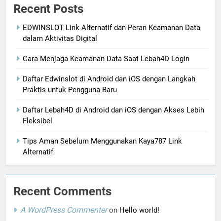
Recent Posts
EDWINSLOT Link Alternatif dan Peran Keamanan Data
dalam Aktivitas Digital
Cara Menjaga Keamanan Data Saat Lebah4D Login
Daftar Edwinslot di Android dan iOS dengan Langkah
Praktis untuk Pengguna Baru
Daftar Lebah4D di Android dan iOS dengan Akses Lebih
Fleksibel
Tips Aman Sebelum Menggunakan Kaya787 Link
Alternatif
Recent Comments
A WordPress Commenter
on
Hello world!