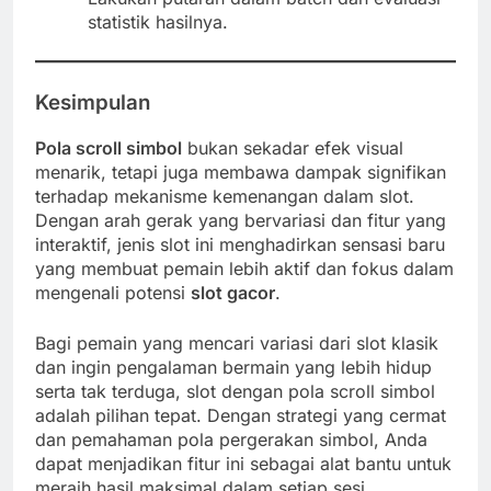
statistik hasilnya.
Kesimpulan
Pola scroll simbol
bukan sekadar efek visual
menarik, tetapi juga membawa dampak signifikan
terhadap mekanisme kemenangan dalam slot.
Dengan arah gerak yang bervariasi dan fitur yang
interaktif, jenis slot ini menghadirkan sensasi baru
yang membuat pemain lebih aktif dan fokus dalam
mengenali potensi
slot gacor
.
Bagi pemain yang mencari variasi dari slot klasik
dan ingin pengalaman bermain yang lebih hidup
serta tak terduga, slot dengan pola scroll simbol
adalah pilihan tepat. Dengan strategi yang cermat
dan pemahaman pola pergerakan simbol, Anda
dapat menjadikan fitur ini sebagai alat bantu untuk
meraih hasil maksimal dalam setiap sesi