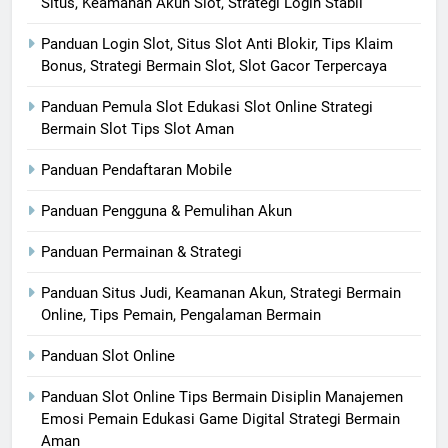
Situs, Keamanan Akun Slot, Strategi Login Stabil
Panduan Login Slot, Situs Slot Anti Blokir, Tips Klaim
Bonus, Strategi Bermain Slot, Slot Gacor Terpercaya
Panduan Pemula Slot Edukasi Slot Online Strategi
Bermain Slot Tips Slot Aman
Panduan Pendaftaran Mobile
Panduan Pengguna & Pemulihan Akun
Panduan Permainan & Strategi
Panduan Situs Judi, Keamanan Akun, Strategi Bermain
Online, Tips Pemain, Pengalaman Bermain
Panduan Slot Online
Panduan Slot Online Tips Bermain Disiplin Manajemen
Emosi Pemain Edukasi Game Digital Strategi Bermain
Aman