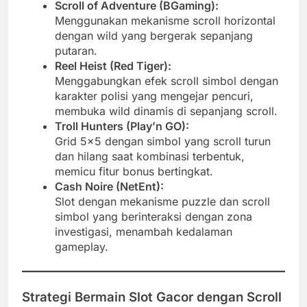
Scroll of Adventure (BGaming):
Menggunakan mekanisme scroll horizontal
dengan wild yang bergerak sepanjang
putaran.
Reel Heist (Red Tiger):
Menggabungkan efek scroll simbol dengan
karakter polisi yang mengejar pencuri,
membuka wild dinamis di sepanjang scroll.
Troll Hunters (Play’n GO):
Grid 5×5 dengan simbol yang scroll turun
dan hilang saat kombinasi terbentuk,
memicu fitur bonus bertingkat.
Cash Noire (NetEnt):
Slot dengan mekanisme puzzle dan scroll
simbol yang berinteraksi dengan zona
investigasi, menambah kedalaman
gameplay.
Strategi Bermain Slot Gacor dengan Scroll