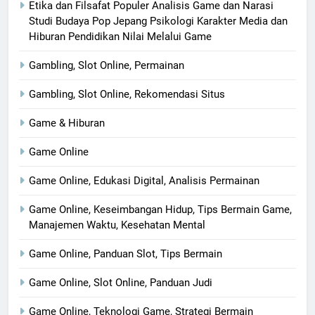
Etika dan Filsafat Populer Analisis Game dan Narasi
Studi Budaya Pop Jepang Psikologi Karakter Media dan
Hiburan Pendidikan Nilai Melalui Game
Gambling, Slot Online, Permainan
Gambling, Slot Online, Rekomendasi Situs
Game & Hiburan
Game Online
Game Online, Edukasi Digital, Analisis Permainan
Game Online, Keseimbangan Hidup, Tips Bermain Game,
Manajemen Waktu, Kesehatan Mental
Game Online, Panduan Slot, Tips Bermain
Game Online, Slot Online, Panduan Judi
Game Online, Teknologi Game, Strategi Bermain