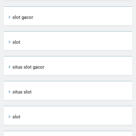
slot gacor
slot
situs slot gacor
situs slot
slot