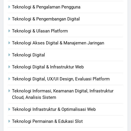
Teknologi & Pengalaman Pengguna
Teknologi & Pengembangan Digital
Teknologi & Ulasan Platform
Teknologi Akses Digital & Manajemen Jaringan
Teknologi Digital
Teknologi Digital & Infrastruktur Web
Teknologi Digital, UX/UI Design, Evaluasi Platform
Teknologi Informasi, Keamanan Digital, Infrastruktur
Cloud, Analisis Sistem
Teknologi Infrastruktur & Optimalisasi Web
Teknologi Permainan & Edukasi Slot