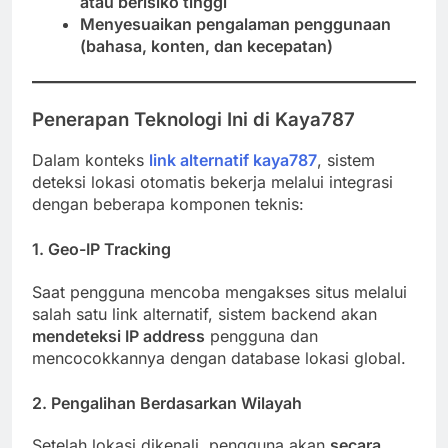
atau berisiko tinggi
Menyesuaikan pengalaman penggunaan
(bahasa, konten, dan kecepatan)
Penerapan Teknologi Ini di Kaya787
Dalam konteks
link alternatif kaya787
, sistem
deteksi lokasi otomatis bekerja melalui integrasi
dengan beberapa komponen teknis:
1.
Geo-IP Tracking
Saat pengguna mencoba mengakses situs melalui
salah satu link alternatif, sistem backend akan
mendeteksi IP address
pengguna dan
mencocokkannya dengan database lokasi global.
2.
Pengalihan Berdasarkan Wilayah
Setelah lokasi dikenali, pengguna akan
secara