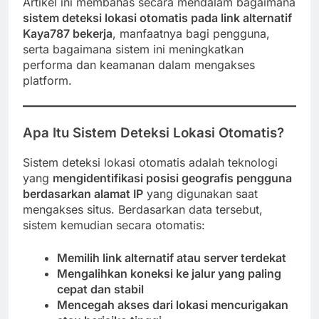
Artikel ini membahas secara mendalam bagaimana
sistem deteksi lokasi otomatis pada link alternatif
Kaya787 bekerja
, manfaatnya bagi pengguna,
serta bagaimana sistem ini meningkatkan
performa dan keamanan dalam mengakses
platform.
Apa Itu Sistem Deteksi Lokasi Otomatis?
Sistem deteksi lokasi otomatis adalah teknologi
yang
mengidentifikasi posisi geografis pengguna
berdasarkan alamat IP
yang digunakan saat
mengakses situs. Berdasarkan data tersebut,
sistem kemudian secara otomatis:
Memilih link alternatif atau server terdekat
Mengalihkan koneksi ke jalur yang paling
cepat dan stabil
Mencegah akses dari lokasi mencurigakan