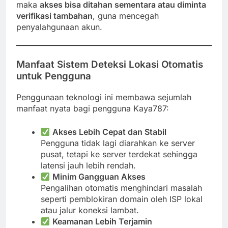
maka
akses bisa ditahan sementara atau diminta
verifikasi tambahan
, guna mencegah
penyalahgunaan akun.
Manfaat Sistem Deteksi Lokasi Otomatis
untuk Pengguna
Penggunaan teknologi ini membawa sejumlah
manfaat nyata bagi pengguna Kaya787:
Akses Lebih Cepat dan Stabil
Pengguna tidak lagi diarahkan ke server
pusat, tetapi ke server terdekat sehingga
latensi jauh lebih rendah.
Minim Gangguan Akses
Pengalihan otomatis menghindari masalah
seperti pemblokiran domain oleh ISP lokal
atau jalur koneksi lambat.
Keamanan Lebih Terjamin