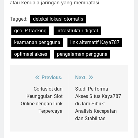
atau kendala jaringan yang membatasi.
Tagged:
deteksi lokasi otomatis
geo IP tracking
infrastruktur digital
keamanan pengguna
link alternatif Kaya787
optimasi akses
pengalaman pengguna
Previous:
Next:
Post
navigation
Corlaslot dan
Studi Performa
Keunggulan Slot
Akses Situs Kaya787
Online dengan Link
di Jam Sibuk:
Terpercaya
Analisis Kecepatan
dan Stabilitas