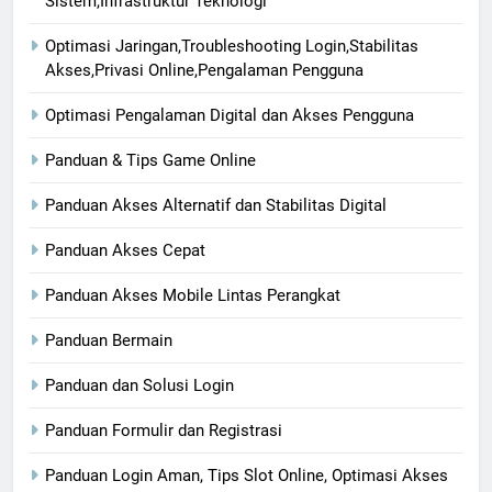
Sistem,Infrastruktur Teknologi
Optimasi Jaringan,Troubleshooting Login,Stabilitas
Akses,Privasi Online,Pengalaman Pengguna
Optimasi Pengalaman Digital dan Akses Pengguna
Panduan & Tips Game Online
Panduan Akses Alternatif dan Stabilitas Digital
Panduan Akses Cepat
Panduan Akses Mobile Lintas Perangkat
Panduan Bermain
Panduan dan Solusi Login
Panduan Formulir dan Registrasi
Panduan Login Aman, Tips Slot Online, Optimasi Akses