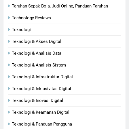
Taruhan Sepak Bola, Judi Online, Panduan Taruhan
Technology Reviews
Teknologi
Teknologi & Akses Digital
Teknologi & Analisis Data
Teknologi & Analisis Sistem
Teknologi & Infrastruktur Digital
Teknologi & Inklusivitas Digital
Teknologi & Inovasi Digital
Teknologi & Keamanan Digital
Teknologi & Panduan Pengguna