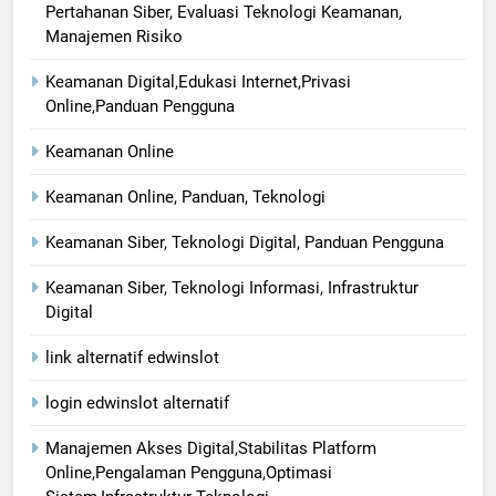
Pertahanan Siber, Evaluasi Teknologi Keamanan,
Manajemen Risiko
Keamanan Digital,Edukasi Internet,Privasi
Online,Panduan Pengguna
Keamanan Online
Keamanan Online, Panduan, Teknologi
Keamanan Siber, Teknologi Digital, Panduan Pengguna
Keamanan Siber, Teknologi Informasi, Infrastruktur
Digital
link alternatif edwinslot
login edwinslot alternatif
Manajemen Akses Digital,Stabilitas Platform
Online,Pengalaman Pengguna,Optimasi