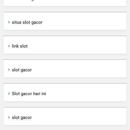
situs slot gacor
link slot
slot gacor
Slot gacor hari ini
slot gacor