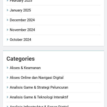
February 2025
January 2025
December 2024
November 2024
October 2024
Categories
Akses & Keamanan
Akses Online dan Navigasi Digital
Analisis Game & Strategi Peluncuran
Analisis Game & Teknologi Interaktif
Analisis Infrastruktur & Server Digital