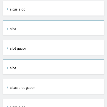
situs slot
slot
slot gacor
slot
situs slot gacor