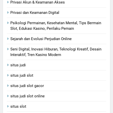
Privasi Akun & Keamanan Akses
Privasi dan Keamanan Digital
Psikologi Permainan, Kesehatan Mental, Tips Bermain
Slot, Edukasi Kasino, Perilaku Pemain
Sejarah dan Evolusi Perjudian Online
Seni Digital, Inovasi Hiburan, Teknologi Kreatif, Desain
Interaktif, Tren Kasino Modern
situs judi
situs judi slot
situs judi slot gacor
situs judi slot online
situs slot