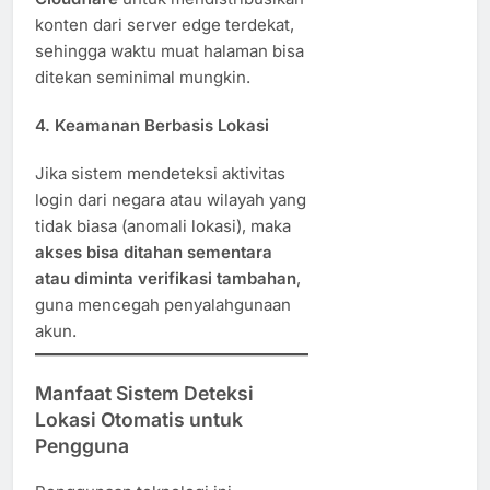
konten dari server edge terdekat,
sehingga waktu muat halaman bisa
ditekan seminimal mungkin.
4.
Keamanan Berbasis Lokasi
Jika sistem mendeteksi aktivitas
login dari negara atau wilayah yang
tidak biasa (anomali lokasi), maka
akses bisa ditahan sementara
atau diminta verifikasi tambahan
,
guna mencegah penyalahgunaan
akun.
Manfaat Sistem Deteksi
Lokasi Otomatis untuk
Pengguna