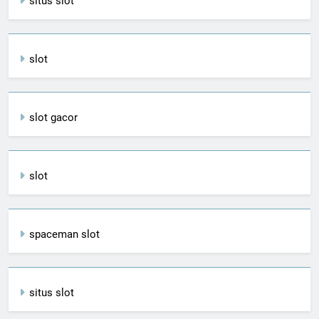
situs slot
slot
slot gacor
slot
spaceman slot
situs slot