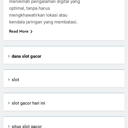
menikmati pengalaman digital yang
optimal, tanpa harus
mengkhawatirkan lokasi atau
kendala jaringan yang membatasi.
Read More
dana slot gacor
slot
slot gacor hari ini
situs slot gacor