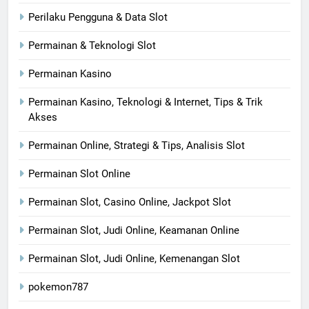
Perilaku Pengguna & Data Slot
Permainan & Teknologi Slot
Permainan Kasino
Permainan Kasino, Teknologi & Internet, Tips & Trik
Akses
Permainan Online, Strategi & Tips, Analisis Slot
Permainan Slot Online
Permainan Slot, Casino Online, Jackpot Slot
Permainan Slot, Judi Online, Keamanan Online
Permainan Slot, Judi Online, Kemenangan Slot
pokemon787