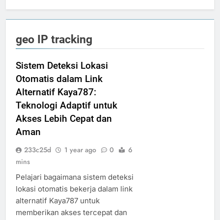
geo IP tracking
Sistem Deteksi Lokasi
Otomatis dalam Link
Alternatif Kaya787:
Teknologi Adaptif untuk
Akses Lebih Cepat dan
Aman
233c25d
1 year ago
0
6
mins
Pelajari bagaimana sistem deteksi
lokasi otomatis bekerja dalam link
alternatif Kaya787 untuk
memberikan akses tercepat dan