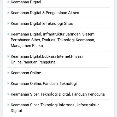
Keamanan Digital
Keamanan Digital & Pengelolaan Akses
Keamanan Digital & Teknologi Situs
Keamanan Digital, Infrastruktur Jaringan, Sistem
Pertahanan Siber, Evaluasi Teknologi Keamanan,
Manajemen Risiko
Keamanan Digital,Edukasi Internet,Privasi
Online,Panduan Pengguna
Keamanan Online
Keamanan Online, Panduan, Teknologi
Keamanan Siber, Teknologi Digital, Panduan Pengguna
Keamanan Siber, Teknologi Informasi, Infrastruktur
Digital