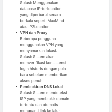
Solusi: Menggunakan
database IP-to-location
yang diperbarui secara
berkala seperti MaxMind
atau IP2Location.
VPN dan Proxy
Beberapa pengguna
menggunakan VPN yang
menyamarkan lokasi.
Solusi: Sistem akan
memverifikasi konsistensi
login historis dengan pola
baru sebelum memberikan
akses penuh.
Pemblokiran DNS Lokal
Solusi: Sistem mendeteksi
ISP yang memblokir domain
tertentu dan otomatis
mengganti link ke jalur