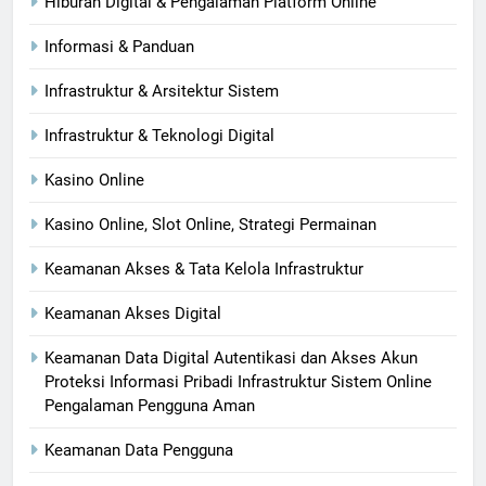
Hiburan Digital & Pengalaman Platform Online
Informasi & Panduan
Infrastruktur & Arsitektur Sistem
Infrastruktur & Teknologi Digital
Kasino Online
Kasino Online, Slot Online, Strategi Permainan
Keamanan Akses & Tata Kelola Infrastruktur
Keamanan Akses Digital
Keamanan Data Digital Autentikasi dan Akses Akun
Proteksi Informasi Pribadi Infrastruktur Sistem Online
Pengalaman Pengguna Aman
Keamanan Data Pengguna