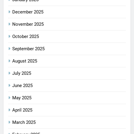
December 2025
November 2025
October 2025
September 2025
August 2025
July 2025
June 2025
May 2025
April 2025
March 2025