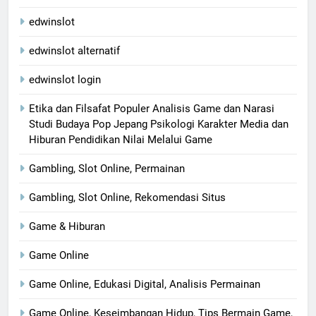
edwinslot
edwinslot alternatif
edwinslot login
Etika dan Filsafat Populer Analisis Game dan Narasi
Studi Budaya Pop Jepang Psikologi Karakter Media dan
Hiburan Pendidikan Nilai Melalui Game
Gambling, Slot Online, Permainan
Gambling, Slot Online, Rekomendasi Situs
Game & Hiburan
Game Online
Game Online, Edukasi Digital, Analisis Permainan
Game Online, Keseimbangan Hidup, Tips Bermain Game,