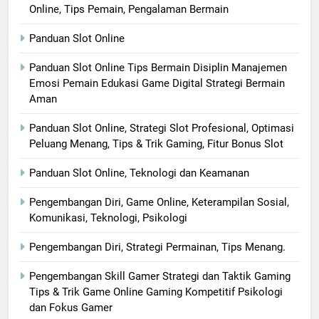
Online, Tips Pemain, Pengalaman Bermain
Panduan Slot Online
Panduan Slot Online Tips Bermain Disiplin Manajemen
Emosi Pemain Edukasi Game Digital Strategi Bermain
Aman
Panduan Slot Online, Strategi Slot Profesional, Optimasi
Peluang Menang, Tips & Trik Gaming, Fitur Bonus Slot
Panduan Slot Online, Teknologi dan Keamanan
Pengembangan Diri, Game Online, Keterampilan Sosial,
Komunikasi, Teknologi, Psikologi
Pengembangan Diri, Strategi Permainan, Tips Menang.
Pengembangan Skill Gamer Strategi dan Taktik Gaming
Tips & Trik Game Online Gaming Kompetitif Psikologi
dan Fokus Gamer