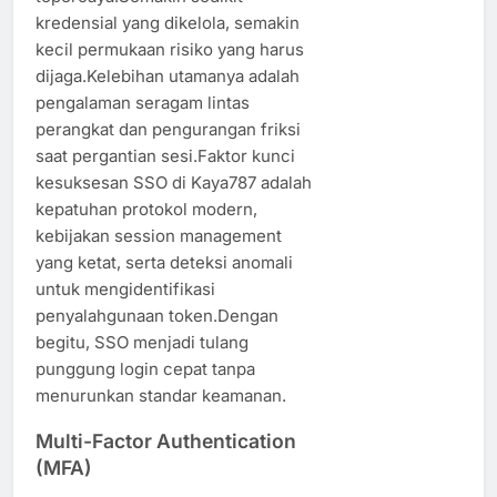
kredensial yang dikelola, semakin
kecil permukaan risiko yang harus
dijaga.Kelebihan utamanya adalah
pengalaman seragam lintas
perangkat dan pengurangan friksi
saat pergantian sesi.Faktor kunci
kesuksesan SSO di Kaya787 adalah
kepatuhan protokol modern,
kebijakan session management
yang ketat, serta deteksi anomali
untuk mengidentifikasi
penyalahgunaan token.Dengan
begitu, SSO menjadi tulang
punggung login cepat tanpa
menurunkan standar keamanan.
Multi-Factor Authentication
(MFA)