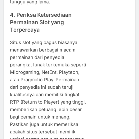
tunggu yang lama.
4. Periksa Ketersediaan
Permainan Slot yang
Terpercaya
Situs slot yang bagus biasanya
menawarkan berbagai macam
permainan dari penyedia
perangkat lunak terkemuka seperti
Microgaming, NetEnt, Playtech,
atau Pragmatic Play. Permainan
dari penyedia ini sudah teruji
kualitasnya dan memiliki tingkat
RTP (Return to Player) yang tinggi,
memberikan peluang lebih besar
bagi pemain untuk menang.
Pastikan juga untuk memeriksa
apakah situs tersebut memiliki