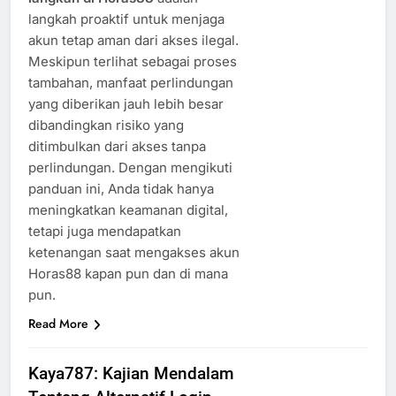
langkah proaktif untuk menjaga
akun tetap aman dari akses ilegal.
Meskipun terlihat sebagai proses
tambahan, manfaat perlindungan
yang diberikan jauh lebih besar
dibandingkan risiko yang
ditimbulkan dari akses tanpa
perlindungan. Dengan mengikuti
panduan ini, Anda tidak hanya
meningkatkan keamanan digital,
tetapi juga mendapatkan
ketenangan saat mengakses akun
Horas88 kapan pun dan di mana
pun.
Read More
Kaya787: Kajian Mendalam