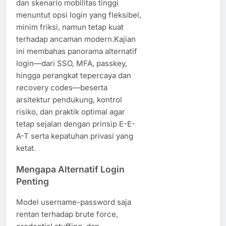
dan skenario mobilitas tinggi
menuntut opsi login yang fleksibel,
minim friksi, namun tetap kuat
terhadap ancaman modern.Kajian
ini membahas panorama alternatif
login—dari SSO, MFA, passkey,
hingga perangkat tepercaya dan
recovery codes—beserta
arsitektur pendukung, kontrol
risiko, dan praktik optimal agar
tetap sejalan dengan prinsip E-E-
A-T serta kepatuhan privasi yang
ketat.
Mengapa Alternatif Login
Penting
Model username-password saja
rentan terhadap brute force,