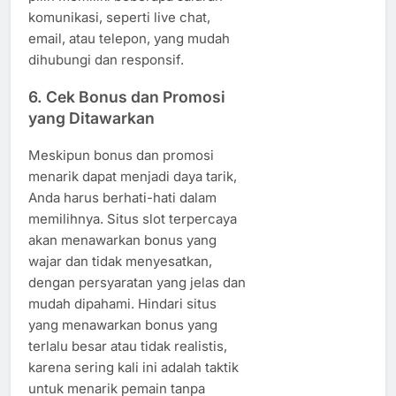
komunikasi, seperti live chat,
email, atau telepon, yang mudah
dihubungi dan responsif.
6. Cek Bonus dan Promosi
yang Ditawarkan
Meskipun bonus dan promosi
menarik dapat menjadi daya tarik,
Anda harus berhati-hati dalam
memilihnya. Situs slot terpercaya
akan menawarkan bonus yang
wajar dan tidak menyesatkan,
dengan persyaratan yang jelas dan
mudah dipahami. Hindari situs
yang menawarkan bonus yang
terlalu besar atau tidak realistis,
karena sering kali ini adalah taktik
untuk menarik pemain tanpa