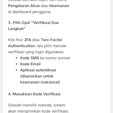
Pengaturan Akun
atau
Keamanan
di dashboard pengguna.
3. Pilih Opsi “Verifikasi Dua
Langkah”
Klik fitur
2FA
atau
Two-Factor
Authentication
, lalu pilih metode
verifikasi yang ingin digunakan:
Kode SMS
ke nomor ponsel
Kode Email
Aplikasi autentikasi
(disarankan untuk
keamanan maksimal)
4. Masukkan Kode Verifikasi
Setelah memilih metode, sistem
akan mengirimkan kode verifikasi.