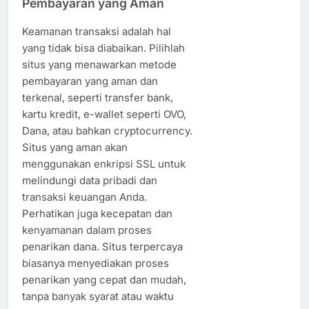
Pembayaran yang Aman
Keamanan transaksi adalah hal
yang tidak bisa diabaikan. Pilihlah
situs yang menawarkan metode
pembayaran yang aman dan
terkenal, seperti transfer bank,
kartu kredit, e-wallet seperti OVO,
Dana, atau bahkan cryptocurrency.
Situs yang aman akan
menggunakan enkripsi SSL untuk
melindungi data pribadi dan
transaksi keuangan Anda.
Perhatikan juga kecepatan dan
kenyamanan dalam proses
penarikan dana. Situs terpercaya
biasanya menyediakan proses
penarikan yang cepat dan mudah,
tanpa banyak syarat atau waktu