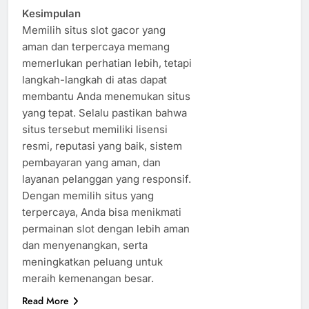
Kesimpulan
Memilih situs slot gacor yang
aman dan terpercaya memang
memerlukan perhatian lebih, tetapi
langkah-langkah di atas dapat
membantu Anda menemukan situs
yang tepat. Selalu pastikan bahwa
situs tersebut memiliki lisensi
resmi, reputasi yang baik, sistem
pembayaran yang aman, dan
layanan pelanggan yang responsif.
Dengan memilih situs yang
terpercaya, Anda bisa menikmati
permainan slot dengan lebih aman
dan menyenangkan, serta
meningkatkan peluang untuk
meraih kemenangan besar.
Read More