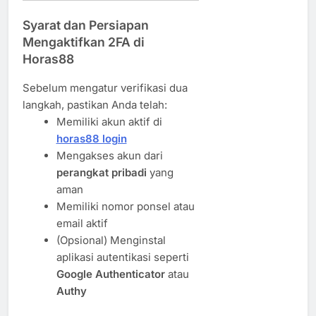
Syarat dan Persiapan
Mengaktifkan 2FA di
Horas88
Sebelum mengatur verifikasi dua
langkah, pastikan Anda telah:
Memiliki akun aktif di
horas88 login
Mengakses akun dari
perangkat pribadi
yang
aman
Memiliki nomor ponsel atau
email aktif
(Opsional) Menginstal
aplikasi autentikasi seperti
Google Authenticator
atau
Authy