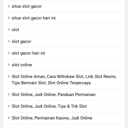
situs slot gacor
situs slot gacor hari ini
slot
slot gacor
slot gacor hari ini
slot online
Slot Online Aman, Cara Withdraw Slot, Link Slot Resmi,
Tips Bermain Slot, Slot Online Terpercaya
Slot Online, Judi Online, Panduan Permainan
Slot Online, Judi Online, Tips & Trik Slot
Slot Online, Permainan Kasino, Judi Online