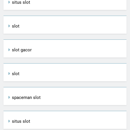
situs slot
slot
slot gacor
slot
spaceman slot
situs slot