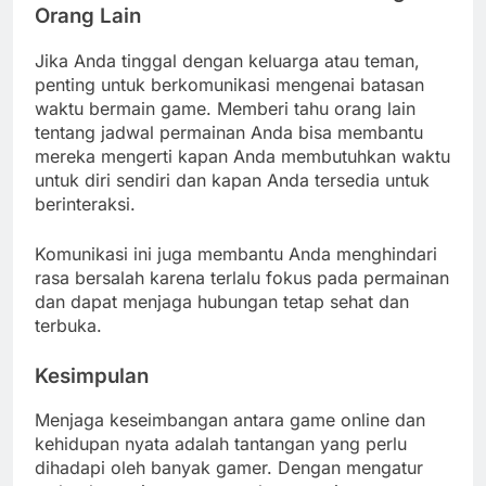
Orang Lain
Jika Anda tinggal dengan keluarga atau teman,
penting untuk berkomunikasi mengenai batasan
waktu bermain game. Memberi tahu orang lain
tentang jadwal permainan Anda bisa membantu
mereka mengerti kapan Anda membutuhkan waktu
untuk diri sendiri dan kapan Anda tersedia untuk
berinteraksi.
Komunikasi ini juga membantu Anda menghindari
rasa bersalah karena terlalu fokus pada permainan
dan dapat menjaga hubungan tetap sehat dan
terbuka.
Kesimpulan
Menjaga keseimbangan antara game online dan
kehidupan nyata adalah tantangan yang perlu
dihadapi oleh banyak gamer. Dengan mengatur