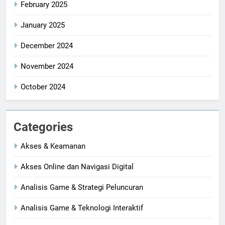
February 2025
January 2025
December 2024
November 2024
October 2024
Categories
Akses & Keamanan
Akses Online dan Navigasi Digital
Analisis Game & Strategi Peluncuran
Analisis Game & Teknologi Interaktif