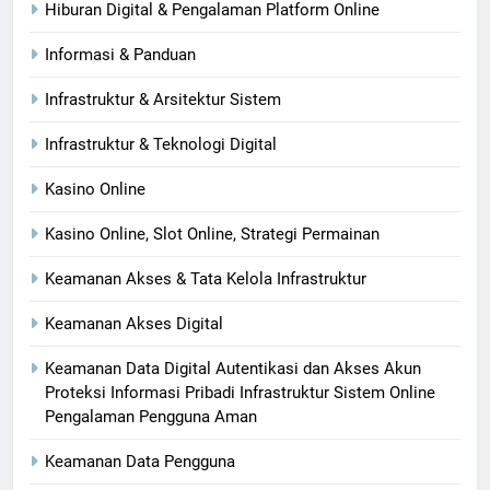
Hiburan Digital & Pengalaman Platform Online
Informasi & Panduan
Infrastruktur & Arsitektur Sistem
Infrastruktur & Teknologi Digital
Kasino Online
Kasino Online, Slot Online, Strategi Permainan
Keamanan Akses & Tata Kelola Infrastruktur
Keamanan Akses Digital
Keamanan Data Digital Autentikasi dan Akses Akun
Proteksi Informasi Pribadi Infrastruktur Sistem Online
Pengalaman Pengguna Aman
Keamanan Data Pengguna