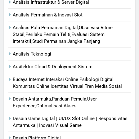
Analisis Infrastruktur & Server Digital
Analisis Permainan & Inovasi Slot
Analisis Pola Permainan Digital,Observasi Ritme
Stabil,Perilaku Pemain Teliti,Evaluasi Sistem
Interaktif,Studi Permainan Jangka Panjang
Analisis Teknologi
Arsitektur Cloud & Deployment Sistem
Budaya Internet Interaksi Online Psikologi Digital
Komunitas Online Identitas Virtual Tren Media Sosial
Desain Antarmuka,Panduan Pemula,User
Experience,Optimalisasi Akses
Desain Game Digital | UI/UX Slot Online | Responsivitas
Antarmuka | Inovasi Visual Game
Desain Platform Digital