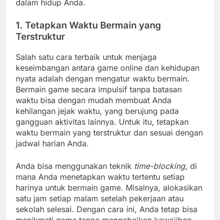
dalam hidup Anda.
1.
Tetapkan Waktu Bermain yang
Terstruktur
Salah satu cara terbaik untuk menjaga
keseimbangan antara game online dan kehidupan
nyata adalah dengan mengatur waktu bermain.
Bermain game secara impulsif tanpa batasan
waktu bisa dengan mudah membuat Anda
kehilangan jejak waktu, yang berujung pada
gangguan aktivitas lainnya. Untuk itu, tetapkan
waktu bermain yang terstruktur dan sesuai dengan
jadwal harian Anda.
Anda bisa menggunakan teknik
time-blocking
, di
mana Anda menetapkan waktu tertentu setiap
harinya untuk bermain game. Misalnya, alokasikan
satu jam setiap malam setelah pekerjaan atau
sekolah selesai. Dengan cara ini, Anda tetap bisa
menikmati game tanpa mengabaikan kewajiban