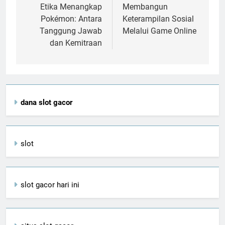
navigation
Etika Menangkap
Membangun
Pokémon: Antara
Keterampilan Sosial
Tanggung Jawab
Melalui Game Online
dan Kemitraan
dana slot gacor
slot
slot gacor hari ini