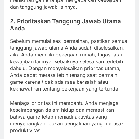
dan tanggung jawab lainnya.
2.
Prioritaskan Tanggung Jawab Utama
Anda
Sebelum memulai sesi permainan, pastikan semua
tanggung jawab utama Anda sudah diselesaikan.
Jika Anda memiliki pekerjaan rumah, tugas, atau
kewajiban lainnya, sebaiknya selesaikan terlebih
dahulu. Dengan menyelesaikan prioritas utama,
Anda dapat merasa lebih tenang saat bermain
game karena tidak ada rasa bersalah atau
kekhawatiran tentang pekerjaan yang tertunda.
Menjaga prioritas ini membantu Anda menjaga
keseimbangan dalam hidup dan memastikan
bahwa game tetap menjadi aktivitas yang
menyenangkan, bukan pengalihan yang merusak
produktivitas.