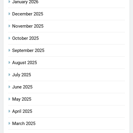
January 2026
December 2025
November 2025
October 2025
September 2025
August 2025
July 2025
June 2025
May 2025
April 2025
March 2025