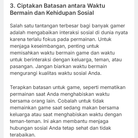
3.
Ciptakan Batasan antara Waktu
Bermain dan Kehidupan Sosial
Salah satu tantangan terbesar bagi banyak gamer
adalah mengabaikan interaksi sosial di dunia nyata
karena terlalu fokus pada permainan. Untuk
menjaga keseimbangan, penting untuk
memisahkan waktu bermain game dan waktu
untuk berinteraksi dengan keluarga, teman, atau
pasangan. Jangan biarkan waktu bermain
mengurangi kualitas waktu sosial Anda.
Terapkan batasan untuk game, seperti mematikan
permainan saat Anda menghabiskan waktu
bersama orang lain. Cobalah untuk tidak
memainkan game saat sedang makan bersama
keluarga atau saat menghabiskan waktu dengan
teman-teman. Ini akan membantu menjaga
hubungan sosial Anda tetap sehat dan tidak
terabaikan.