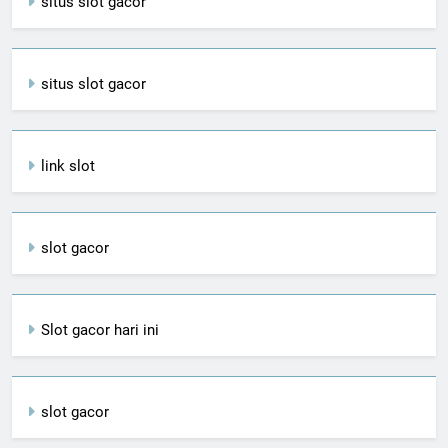
situs slot gacor
situs slot gacor
link slot
slot gacor
Slot gacor hari ini
slot gacor