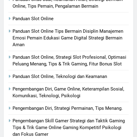
Online, Tips Pemain, Pengalaman Bermain
Panduan Slot Online
Panduan Slot Online Tips Bermain Disiplin Manajemen
Emosi Pemain Edukasi Game Digital Strategi Bermain
Aman
Panduan Slot Online, Strategi Slot Profesional, Optimasi
Peluang Menang, Tips & Trik Gaming, Fitur Bonus Slot
Panduan Slot Online, Teknologi dan Keamanan
Pengembangan Diri, Game Online, Keterampilan Sosial,
Komunikasi, Teknologi, Psikologi
Pengembangan Diri, Strategi Permainan, Tips Menang.
Pengembangan Skill Gamer Strategi dan Taktik Gaming
Tips & Trik Game Online Gaming Kompetitif Psikologi
dan Fokus Gamer