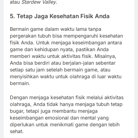
atau
Stardew Valley
.
5.
Tetap Jaga Kesehatan Fisik Anda
Bermain game dalam waktu lama tanpa
pergerakan tubuh bisa mempengaruhi kesehatan
fisik Anda. Untuk menjaga keseimbangan antara
game dan kehidupan nyata, pastikan Anda
memberi waktu untuk aktivitas fisik. Misalnya,
Anda bisa berdiri atau berjalan-jalan sebentar
setiap satu jam setelah bermain game, atau
menyisihkan waktu untuk olahraga di luar waktu
bermain.
Dengan menjaga kesehatan fisik melalui aktivitas
olahraga, Anda tidak hanya menjaga tubuh tetap
bugar, tetapi juga membantu menjaga
keseimbangan emosional dan mental yang
diperlukan untuk menikmati game dengan lebih
sehat.