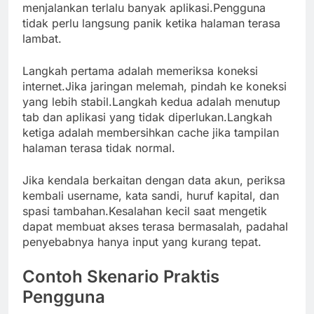
menjalankan terlalu banyak aplikasi.Pengguna
tidak perlu langsung panik ketika halaman terasa
lambat.
Langkah pertama adalah memeriksa koneksi
internet.Jika jaringan melemah, pindah ke koneksi
yang lebih stabil.Langkah kedua adalah menutup
tab dan aplikasi yang tidak diperlukan.Langkah
ketiga adalah membersihkan cache jika tampilan
halaman terasa tidak normal.
Jika kendala berkaitan dengan data akun, periksa
kembali username, kata sandi, huruf kapital, dan
spasi tambahan.Kesalahan kecil saat mengetik
dapat membuat akses terasa bermasalah, padahal
penyebabnya hanya input yang kurang tepat.
Contoh Skenario Praktis
Pengguna