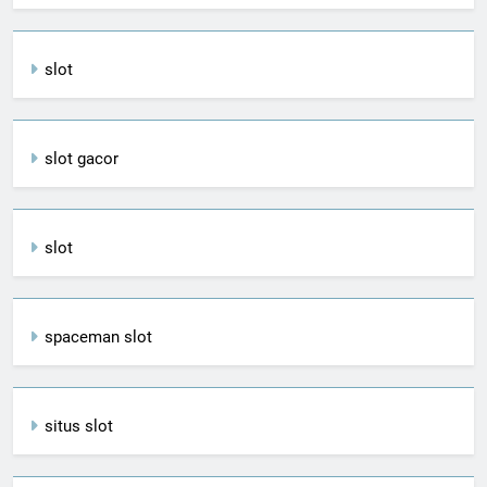
slot
slot gacor
slot
spaceman slot
situs slot