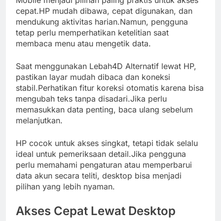
cepat.HP mudah dibawa, cepat digunakan, dan
mendukung aktivitas harian.Namun, pengguna
tetap perlu memperhatikan ketelitian saat
membaca menu atau mengetik data.
Saat menggunakan Lebah4D Alternatif lewat HP,
pastikan layar mudah dibaca dan koneksi
stabil.Perhatikan fitur koreksi otomatis karena bisa
mengubah teks tanpa disadari.Jika perlu
memasukkan data penting, baca ulang sebelum
melanjutkan.
HP cocok untuk akses singkat, tetapi tidak selalu
ideal untuk pemeriksaan detail.Jika pengguna
perlu memahami pengaturan atau memperbarui
data akun secara teliti, desktop bisa menjadi
pilihan yang lebih nyaman.
Akses Cepat Lewat Desktop