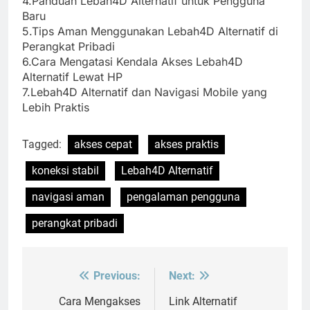
4.Panduan Lebah4D Alternatif untuk Pengguna
Baru
5.Tips Aman Menggunakan Lebah4D Alternatif di
Perangkat Pribadi
6.Cara Mengatasi Kendala Akses Lebah4D
Alternatif Lewat HP
7.Lebah4D Alternatif dan Navigasi Mobile yang
Lebih Praktis
Tagged:
akses cepat
akses praktis
koneksi stabil
Lebah4D Alternatif
navigasi aman
pengalaman pengguna
perangkat pribadi
Previous:
Next:
Post
navigation
Cara Mengakses
Link Alternatif