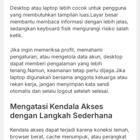
Desktop atau laptop lebih cocok untuk pengguna
yang membutuhkan tampilan luas.Layar besar
membantu membaca informasi dengan lebih jelas,
sedangkan keyboard fisik mengurangi risiko salah
ketik.
Jika ingin memeriksa profil, memahami
pengaturan, atau mengelola data akun, desktop
dapat memberi pengalaman yang lebih
tenang.Namun, keamanan tetap perlu dijaga.Jika
laptop digunakan bersama anggota keluarga atau
rekan kerja, jangan menyimpan kata sandi
otomatis dan selalu logout setelah selesai.
Mengatasi Kendala Akses
dengan Langkah Sederhana
Kendala akses dapat terjadi karena koneksi lemah,
browser berat, cache menumpuk, atau perangkat