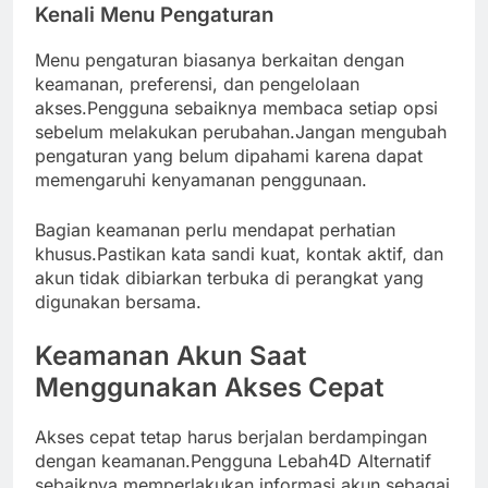
Kenali Menu Pengaturan
Menu pengaturan biasanya berkaitan dengan
keamanan, preferensi, dan pengelolaan
akses.Pengguna sebaiknya membaca setiap opsi
sebelum melakukan perubahan.Jangan mengubah
pengaturan yang belum dipahami karena dapat
memengaruhi kenyamanan penggunaan.
Bagian keamanan perlu mendapat perhatian
khusus.Pastikan kata sandi kuat, kontak aktif, dan
akun tidak dibiarkan terbuka di perangkat yang
digunakan bersama.
Keamanan Akun Saat
Menggunakan Akses Cepat
Akses cepat tetap harus berjalan berdampingan
dengan keamanan.Pengguna Lebah4D Alternatif
sebaiknya memperlakukan informasi akun sebagai