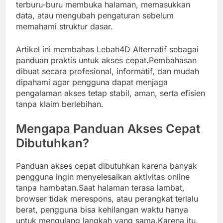
terburu-buru membuka halaman, memasukkan
data, atau mengubah pengaturan sebelum
memahami struktur dasar.
Artikel ini membahas Lebah4D Alternatif sebagai
panduan praktis untuk akses cepat.Pembahasan
dibuat secara profesional, informatif, dan mudah
dipahami agar pengguna dapat menjaga
pengalaman akses tetap stabil, aman, serta efisien
tanpa klaim berlebihan.
Mengapa Panduan Akses Cepat
Dibutuhkan?
Panduan akses cepat dibutuhkan karena banyak
pengguna ingin menyelesaikan aktivitas online
tanpa hambatan.Saat halaman terasa lambat,
browser tidak merespons, atau perangkat terlalu
berat, pengguna bisa kehilangan waktu hanya
untuk mengulang langkah yang sama.Karena itu,