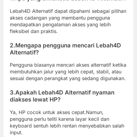
Lebah4D Alternatif dapat dipahami sebagai pilihan
akses cadangan yang membantu pengguna
mendapatkan pengalaman akses yang lebih
fleksibel dan praktis.
2.Mengapa pengguna mencari Lebah4D
Alternatif?
Pengguna biasanya mencari akses alternatif ketika
membutuhkan jalur yang lebih cepat, stabil, atau
sesuai dengan perangkat yang sedang digunakan.
3.Apakah Lebah4D Alternatif nyaman
diakses lewat HP?
Ya, HP cocok untuk akses cepat.Namun,
pengguna perlu teliti karena layar kecil dan
keyboard sentuh lebih rentan menyebabkan salah
input.