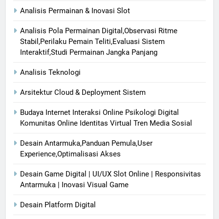
Analisis Permainan & Inovasi Slot
Analisis Pola Permainan Digital,Observasi Ritme
Stabil,Perilaku Pemain Teliti,Evaluasi Sistem
Interaktif,Studi Permainan Jangka Panjang
Analisis Teknologi
Arsitektur Cloud & Deployment Sistem
Budaya Internet Interaksi Online Psikologi Digital
Komunitas Online Identitas Virtual Tren Media Sosial
Desain Antarmuka,Panduan Pemula,User
Experience,Optimalisasi Akses
Desain Game Digital | UI/UX Slot Online | Responsivitas
Antarmuka | Inovasi Visual Game
Desain Platform Digital