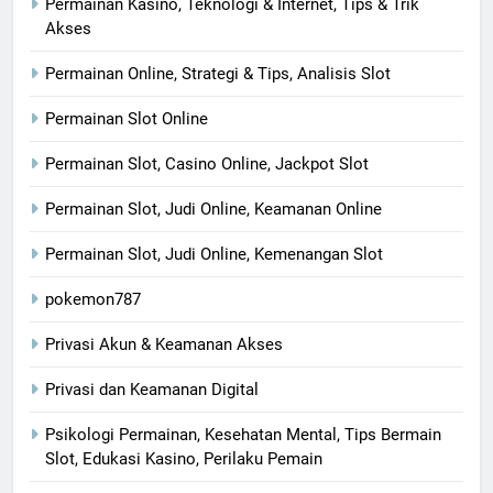
Permainan Kasino, Teknologi & Internet, Tips & Trik
Akses
Permainan Online, Strategi & Tips, Analisis Slot
Permainan Slot Online
Permainan Slot, Casino Online, Jackpot Slot
Permainan Slot, Judi Online, Keamanan Online
Permainan Slot, Judi Online, Kemenangan Slot
pokemon787
Privasi Akun & Keamanan Akses
Privasi dan Keamanan Digital
Psikologi Permainan, Kesehatan Mental, Tips Bermain
Slot, Edukasi Kasino, Perilaku Pemain