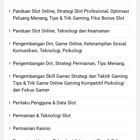
Panduan Slot Online, Strategi Slot Profesional, Optimasi
Peluang Menang, Tips & Trik Gaming, Fitur Bonus Slot
Panduan Slot Online, Teknologi dan Keamanan
Pengembangan Diri, Game Online, Keterampilan Sosial,
Komunikasi, Teknologi, Psikologi
Pengembangan Diri, Strategi Permainan, Tips Menang.
Pengembangan Skill Gamer Strategi dan Taktik Gaming
Tips & Trik Game Online Gaming Kompetitif Psikologi
dan Fokus Gamer
Perilaku Pengguna & Data Slot
Permainan & Teknologi Slot
Permainan Kasino