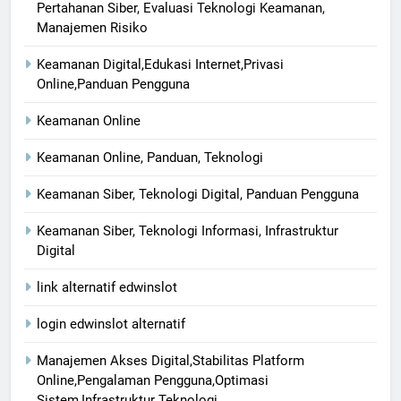
Pertahanan Siber, Evaluasi Teknologi Keamanan,
Manajemen Risiko
Keamanan Digital,Edukasi Internet,Privasi
Online,Panduan Pengguna
Keamanan Online
Keamanan Online, Panduan, Teknologi
Keamanan Siber, Teknologi Digital, Panduan Pengguna
Keamanan Siber, Teknologi Informasi, Infrastruktur
Digital
link alternatif edwinslot
login edwinslot alternatif
Manajemen Akses Digital,Stabilitas Platform
Online,Pengalaman Pengguna,Optimasi
Sistem,Infrastruktur Teknologi