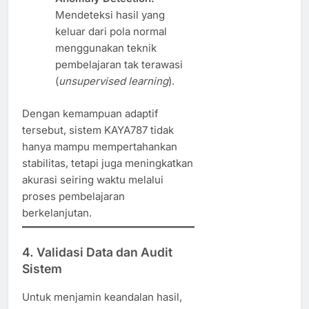
Mendeteksi hasil yang
keluar dari pola normal
menggunakan teknik
pembelajaran tak terawasi
(
unsupervised learning
).
Dengan kemampuan adaptif
tersebut, sistem KAYA787 tidak
hanya mampu mempertahankan
stabilitas, tetapi juga meningkatkan
akurasi seiring waktu melalui
proses pembelajaran
berkelanjutan.
4. Validasi Data dan Audit
Sistem
Untuk menjamin keandalan hasil,