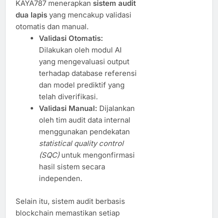
KAYA787 menerapkan
sistem audit
dua lapis
yang mencakup validasi
otomatis dan manual.
Validasi Otomatis:
Dilakukan oleh modul AI
yang mengevaluasi output
terhadap database referensi
dan model prediktif yang
telah diverifikasi.
Validasi Manual:
Dijalankan
oleh tim audit data internal
menggunakan pendekatan
statistical quality control
(SQC)
untuk mengonfirmasi
hasil sistem secara
independen.
Selain itu, sistem audit berbasis
blockchain memastikan setiap