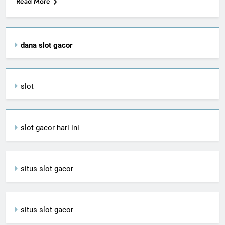
Read More
dana slot gacor
slot
slot gacor hari ini
situs slot gacor
situs slot gacor