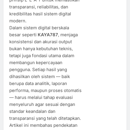
transparansi, reliabilitas, dan
kredibilitas hasil sistem digital
modern.
Dalam sistem digital berskala
besar seperti
KAYA787
, menjaga
konsistensi dan akurasi output
bukan hanya kebutuhan teknis,
tetapi juga fondasi utama dalam
membangun kepercayaan
pengguna. Setiap hasil yang
dihasilkan oleh sistem — baik
berupa data analitik, laporan
performa, maupun proses otomatis
— harus melalui tahap evaluasi
menyeluruh agar sesuai dengan
standar keandalan dan
transparansi yang telah ditetapkan.
Artikel ini membahas pendekatan