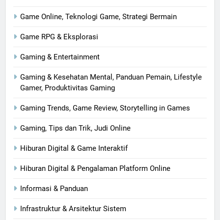
Game Online, Teknologi Game, Strategi Bermain
Game RPG & Eksplorasi
Gaming & Entertainment
Gaming & Kesehatan Mental, Panduan Pemain, Lifestyle
Gamer, Produktivitas Gaming
Gaming Trends, Game Review, Storytelling in Games
Gaming, Tips dan Trik, Judi Online
Hiburan Digital & Game Interaktif
Hiburan Digital & Pengalaman Platform Online
Informasi & Panduan
Infrastruktur & Arsitektur Sistem