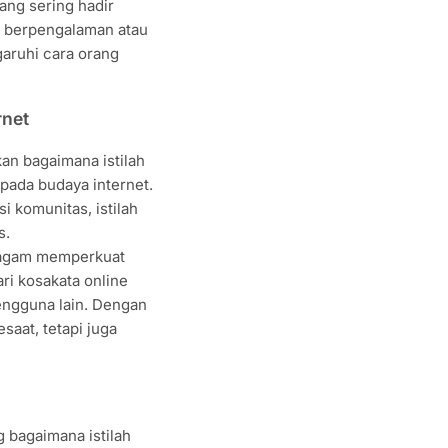
ng sering hadir
ng berpengalaman atau
garuhi cara orang
rnet
n bagaimana istilah
 pada budaya internet.
i komunitas, istilah
s.
ragam memperkuat
ari kosakata online
pengguna lain. Dengan
saat, tetapi juga
bagaimana istilah