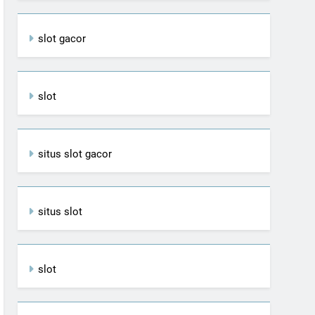
slot gacor
slot
situs slot gacor
situs slot
slot