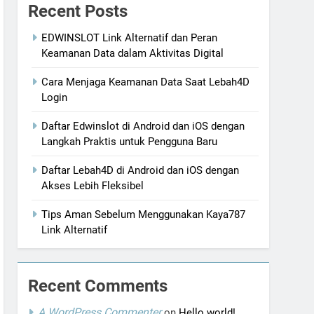
Recent Posts
EDWINSLOT Link Alternatif dan Peran
Keamanan Data dalam Aktivitas Digital
Cara Menjaga Keamanan Data Saat Lebah4D
Login
Daftar Edwinslot di Android dan iOS dengan
Langkah Praktis untuk Pengguna Baru
Daftar Lebah4D di Android dan iOS dengan
Akses Lebih Fleksibel
Tips Aman Sebelum Menggunakan Kaya787
Link Alternatif
Recent Comments
A WordPress Commenter
on
Hello world!