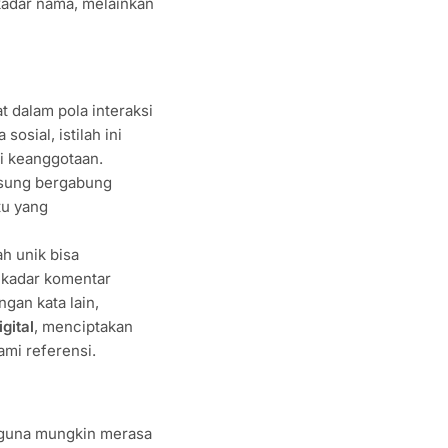
kadar nama, melainkan
 dalam pola interaksi
osial, istilah ini
si keanggotaan.
sung bergabung
tu yang
h unik bisa
ekadar komentar
ngan kata lain,
gital
, menciptakan
mi referensi.
ngguna mungkin merasa