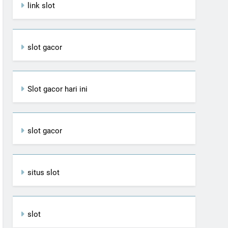
link slot
slot gacor
Slot gacor hari ini
slot gacor
situs slot
slot