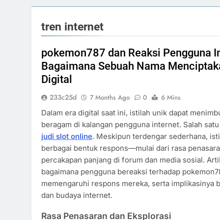
tren internet
pokemon787 dan Reaksi Pengguna In
Bagaimana Sebuah Nama Menciptaka
Digital
233c25d
7 Months Ago
0
6 Mins
Dalam era digital saat ini, istilah unik dapat menim
beragam di kalangan pengguna internet. Salah sat
judi slot online
. Meskipun terdengar sederhana, ist
berbagai bentuk respons—mulai dari rasa penasara
percakapan panjang di forum dan media sosial. Art
bagaimana pengguna bereaksi terhadap pokemon787
memengaruhi respons mereka, serta implikasinya bag
dan budaya internet.
Rasa Penasaran dan Eksplorasi