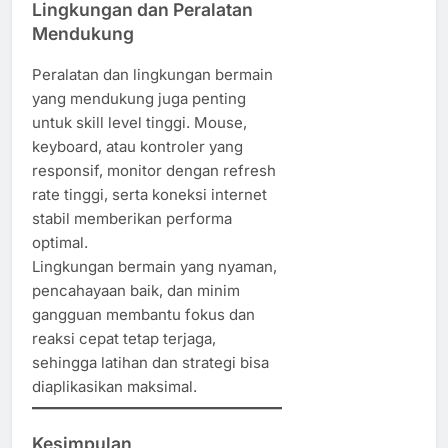
Lingkungan dan Peralatan
Mendukung
Peralatan dan lingkungan bermain
yang mendukung juga penting
untuk skill level tinggi. Mouse,
keyboard, atau kontroler yang
responsif, monitor dengan refresh
rate tinggi, serta koneksi internet
stabil memberikan performa
optimal.
Lingkungan bermain yang nyaman,
pencahayaan baik, dan minim
gangguan membantu fokus dan
reaksi cepat tetap terjaga,
sehingga latihan dan strategi bisa
diaplikasikan maksimal.
Kesimpulan