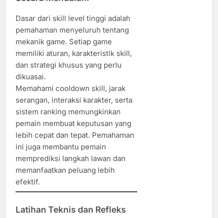
Dasar dari skill level tinggi adalah
pemahaman menyeluruh tentang
mekanik game. Setiap game
memiliki aturan, karakteristik skill,
dan strategi khusus yang perlu
dikuasai.
Memahami cooldown skill, jarak
serangan, interaksi karakter, serta
sistem ranking memungkinkan
pemain membuat keputusan yang
lebih cepat dan tepat. Pemahaman
ini juga membantu pemain
memprediksi langkah lawan dan
memanfaatkan peluang lebih
efektif.
Latihan Teknis dan Refleks