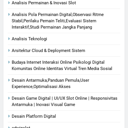
Analisis Permainan & Inovasi Slot
Analisis Pola Permainan Digital,Observasi Ritme
Stabil,Perilaku Pemain Teliti,Evaluasi Sistem
Interaktif,Studi Permainan Jangka Panjang
Analisis Teknologi
Arsitektur Cloud & Deployment Sistem
Budaya Internet Interaksi Online Psikologi Digital
Komunitas Online Identitas Virtual Tren Media Sosial
Desain Antarmuka,Panduan Pemula,User
Experience,Optimalisasi Akses
Desain Game Digital | UI/UX Slot Online | Responsivitas
Antarmuka | Inovasi Visual Game
Desain Platform Digital
edwinslot