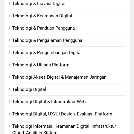
Teknologi & Inovasi Digital
Teknologi & Keamanan Digital
Teknologi & Panduan Pengguna
Teknologi & Pengalaman Pengguna
Teknologi & Pengembangan Digital
Teknologi & Ulasan Platform
Teknologi Akses Digital & Manajemen Jaringan
Teknologi Digital
Teknologi Digital & Infrastruktur Web
Teknologi Digital, UX/UI Design, Evaluasi Platform
Teknologi Informasi, Keamanan Digital, Infrastruktur
Cloud, Analisis Sistem