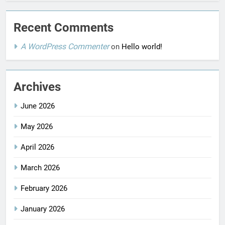
Recent Comments
A WordPress Commenter
on
Hello world!
Archives
June 2026
May 2026
April 2026
March 2026
February 2026
January 2026