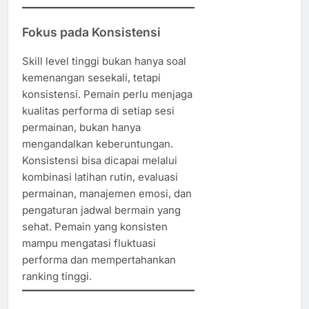
Fokus pada Konsistensi
Skill level tinggi bukan hanya soal
kemenangan sesekali, tetapi
konsistensi. Pemain perlu menjaga
kualitas performa di setiap sesi
permainan, bukan hanya
mengandalkan keberuntungan.
Konsistensi bisa dicapai melalui
kombinasi latihan rutin, evaluasi
permainan, manajemen emosi, dan
pengaturan jadwal bermain yang
sehat. Pemain yang konsisten
mampu mengatasi fluktuasi
performa dan mempertahankan
ranking tinggi.