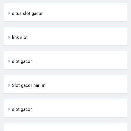
situs slot gacor
link slot
slot gacor
Slot gacor hari ini
slot gacor