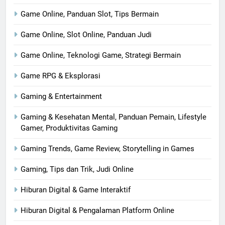
Game Online, Panduan Slot, Tips Bermain
Game Online, Slot Online, Panduan Judi
Game Online, Teknologi Game, Strategi Bermain
Game RPG & Eksplorasi
Gaming & Entertainment
Gaming & Kesehatan Mental, Panduan Pemain, Lifestyle
Gamer, Produktivitas Gaming
Gaming Trends, Game Review, Storytelling in Games
Gaming, Tips dan Trik, Judi Online
Hiburan Digital & Game Interaktif
Hiburan Digital & Pengalaman Platform Online