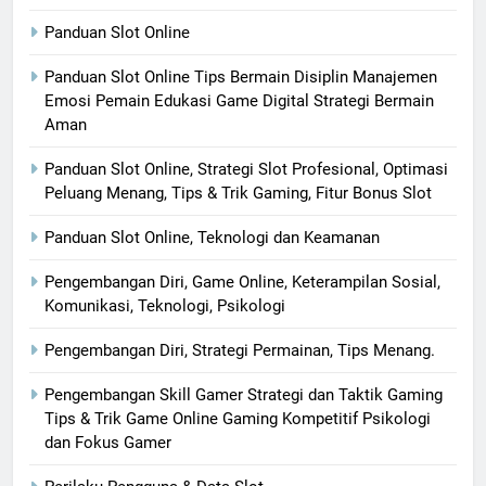
Panduan Slot Online
Panduan Slot Online Tips Bermain Disiplin Manajemen
Emosi Pemain Edukasi Game Digital Strategi Bermain
Aman
Panduan Slot Online, Strategi Slot Profesional, Optimasi
Peluang Menang, Tips & Trik Gaming, Fitur Bonus Slot
Panduan Slot Online, Teknologi dan Keamanan
Pengembangan Diri, Game Online, Keterampilan Sosial,
Komunikasi, Teknologi, Psikologi
Pengembangan Diri, Strategi Permainan, Tips Menang.
Pengembangan Skill Gamer Strategi dan Taktik Gaming
Tips & Trik Game Online Gaming Kompetitif Psikologi
dan Fokus Gamer