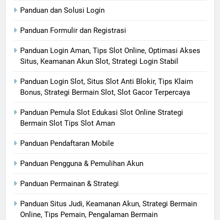
Panduan dan Solusi Login
Panduan Formulir dan Registrasi
Panduan Login Aman, Tips Slot Online, Optimasi Akses
Situs, Keamanan Akun Slot, Strategi Login Stabil
Panduan Login Slot, Situs Slot Anti Blokir, Tips Klaim
Bonus, Strategi Bermain Slot, Slot Gacor Terpercaya
Panduan Pemula Slot Edukasi Slot Online Strategi
Bermain Slot Tips Slot Aman
Panduan Pendaftaran Mobile
Panduan Pengguna & Pemulihan Akun
Panduan Permainan & Strategi
Panduan Situs Judi, Keamanan Akun, Strategi Bermain
Online, Tips Pemain, Pengalaman Bermain