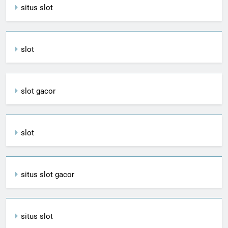
situs slot
slot
slot gacor
slot
situs slot gacor
situs slot