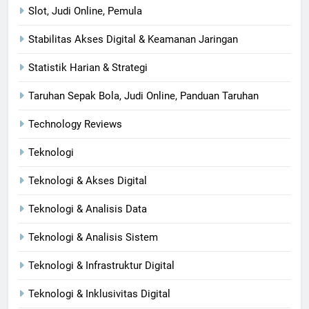
Slot, Judi Online, Pemula
Stabilitas Akses Digital & Keamanan Jaringan
Statistik Harian & Strategi
Taruhan Sepak Bola, Judi Online, Panduan Taruhan
Technology Reviews
Teknologi
Teknologi & Akses Digital
Teknologi & Analisis Data
Teknologi & Analisis Sistem
Teknologi & Infrastruktur Digital
Teknologi & Inklusivitas Digital