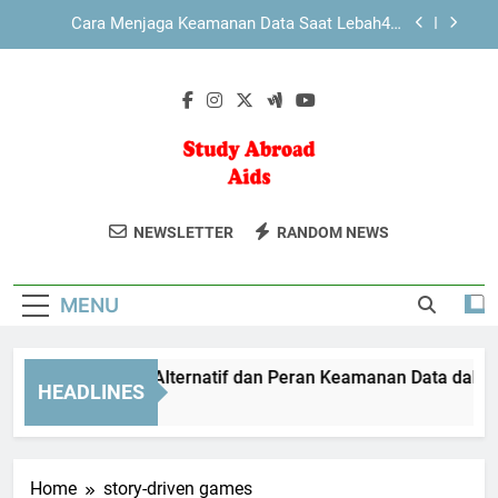
Skip
Daftar Edwinslot di Android dan iOS dengan
to
Langkah Praktis untuk Pengguna Baru
content
Daftar Lebah4D di Android dan iOS dengan Akses
Lebih Fleksibel
EDWINSLOT Link Alternatif dan Peran Keamanan
Data dalam Aktivitas Digital
Cara Menjaga Keamanan Data Saat Lebah4D
Login
Study Abroad
Temukan Panduan Lengkap Untuk
Daftar Edwinslot di Android dan iOS dengan
NEWSLETTER
RANDOM NEWS
Langkah Praktis untuk Pengguna Baru
Aids
Kuliah Di Luar Negeri Di Study Abroad
Daftar Lebah4D di Android dan iOS dengan Akses
Aids. Informasi Beasiswa, Persiapan,
Lebih Fleksibel
MENU
Dan Tips.
WINSLOT Link Alternatif dan Peran Keamanan Data dalam Aktiv
HEADLINES
Month Ago
Home
story-driven games