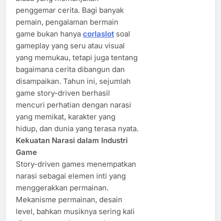
penggemar cerita. Bagi banyak
pemain, pengalaman bermain
game bukan hanya
corlaslot
soal
gameplay yang seru atau visual
yang memukau, tetapi juga tentang
bagaimana cerita dibangun dan
disampaikan. Tahun ini, sejumlah
game story-driven berhasil
mencuri perhatian dengan narasi
yang memikat, karakter yang
hidup, dan dunia yang terasa nyata.
Kekuatan Narasi dalam Industri
Game
Story-driven games menempatkan
narasi sebagai elemen inti yang
menggerakkan permainan.
Mekanisme permainan, desain
level, bahkan musiknya sering kali