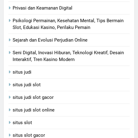
Privasi dan Keamanan Digital
Psikologi Permainan, Kesehatan Mental, Tips Bermain
Slot, Edukasi Kasino, Perilaku Pemain
Sejarah dan Evolusi Perjudian Online
Seni Digital, Inovasi Hiburan, Teknologi Kreatif, Desain
Interaktif, Tren Kasino Modern
situs judi
situs judi slot
situs judi slot gacor
situs judi slot online
situs slot
situs slot gacor