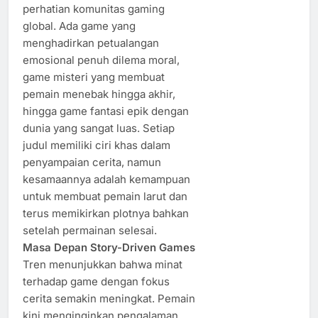
perhatian komunitas gaming
global. Ada game yang
menghadirkan petualangan
emosional penuh dilema moral,
game misteri yang membuat
pemain menebak hingga akhir,
hingga game fantasi epik dengan
dunia yang sangat luas. Setiap
judul memiliki ciri khas dalam
penyampaian cerita, namun
kesamaannya adalah kemampuan
untuk membuat pemain larut dan
terus memikirkan plotnya bahkan
setelah permainan selesai.
Masa Depan Story-Driven Games
Tren menunjukkan bahwa minat
terhadap game dengan fokus
cerita semakin meningkat. Pemain
kini menginginkan pengalaman