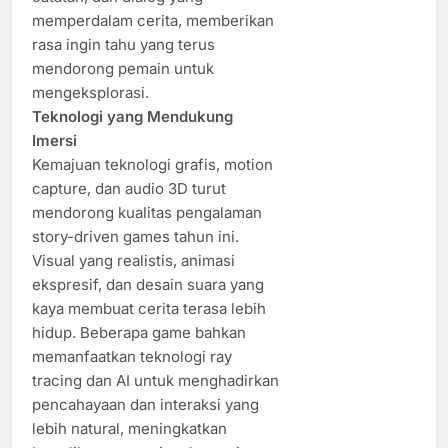
memperdalam cerita, memberikan
rasa ingin tahu yang terus
mendorong pemain untuk
mengeksplorasi.
Teknologi yang Mendukung
Imersi
Kemajuan teknologi grafis, motion
capture, dan audio 3D turut
mendorong kualitas pengalaman
story-driven games tahun ini.
Visual yang realistis, animasi
ekspresif, dan desain suara yang
kaya membuat cerita terasa lebih
hidup. Beberapa game bahkan
memanfaatkan teknologi ray
tracing dan AI untuk menghadirkan
pencahayaan dan interaksi yang
lebih natural, meningkatkan