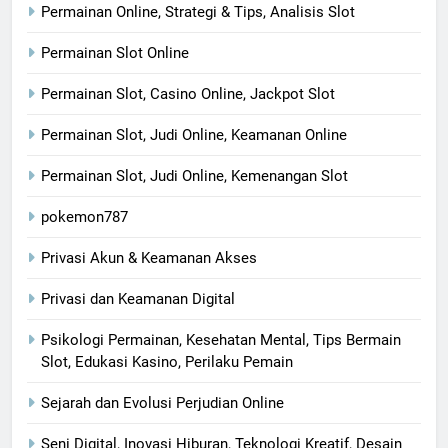
Permainan Online, Strategi & Tips, Analisis Slot
Permainan Slot Online
Permainan Slot, Casino Online, Jackpot Slot
Permainan Slot, Judi Online, Keamanan Online
Permainan Slot, Judi Online, Kemenangan Slot
pokemon787
Privasi Akun & Keamanan Akses
Privasi dan Keamanan Digital
Psikologi Permainan, Kesehatan Mental, Tips Bermain
Slot, Edukasi Kasino, Perilaku Pemain
Sejarah dan Evolusi Perjudian Online
Seni Digital, Inovasi Hiburan, Teknologi Kreatif, Desain