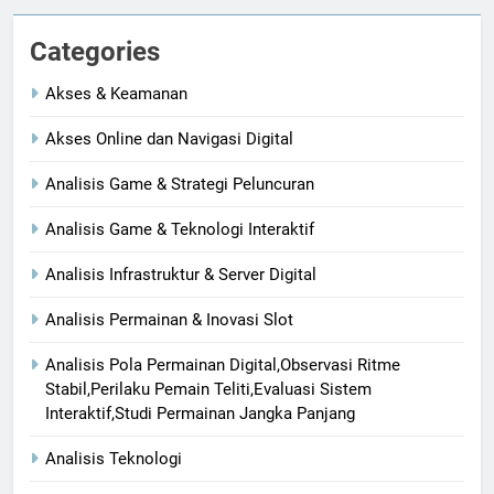
Categories
Akses & Keamanan
Akses Online dan Navigasi Digital
Analisis Game & Strategi Peluncuran
Analisis Game & Teknologi Interaktif
Analisis Infrastruktur & Server Digital
Analisis Permainan & Inovasi Slot
Analisis Pola Permainan Digital,Observasi Ritme
Stabil,Perilaku Pemain Teliti,Evaluasi Sistem
Interaktif,Studi Permainan Jangka Panjang
Analisis Teknologi