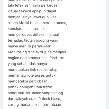
tata letak sehingga perbedaan
visual sekecil apa pun dapat
menjadi sinyal awal duplikasi
akses.Meski bukan metode utama,
konsistensi antarmuka
mempercepat deteksi manual
terhadap tautan bodong yang
hanya meniru permukaan
Monitoring rute aktif juga menjadi
bagian dari standarisasi.Platform
yang sehat tidak hanya
menetapkan link resmi, tetapi
memantau rute akses untuk
mendeteksi percobaan
pengkloningan.Pola trafik
abnormal, terutama yang datang
dari wilayah atau IP tidak biasa,
sering menandakan percobaan