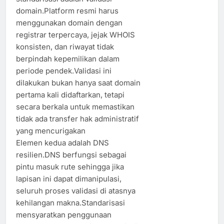
domain.Platform resmi harus
menggunakan domain dengan
registrar terpercaya, jejak WHOIS
konsisten, dan riwayat tidak
berpindah kepemilikan dalam
periode pendek.Validasi ini
dilakukan bukan hanya saat domain
pertama kali didaftarkan, tetapi
secara berkala untuk memastikan
tidak ada transfer hak administratif
yang mencurigakan
Elemen kedua adalah DNS
resilien.DNS berfungsi sebagai
pintu masuk rute sehingga jika
lapisan ini dapat dimanipulasi,
seluruh proses validasi di atasnya
kehilangan makna.Standarisasi
mensyaratkan penggunaan