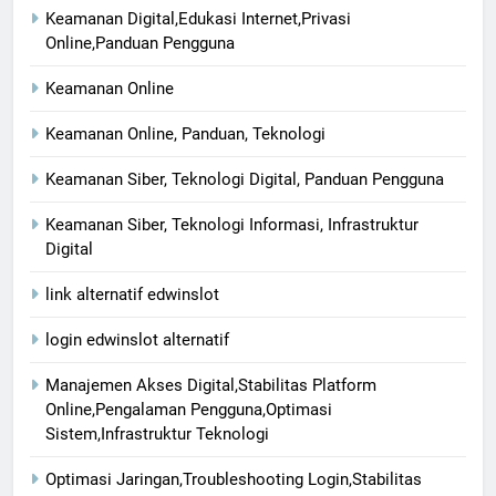
Keamanan Digital,Edukasi Internet,Privasi
Online,Panduan Pengguna
Keamanan Online
Keamanan Online, Panduan, Teknologi
Keamanan Siber, Teknologi Digital, Panduan Pengguna
Keamanan Siber, Teknologi Informasi, Infrastruktur
Digital
link alternatif edwinslot
login edwinslot alternatif
Manajemen Akses Digital,Stabilitas Platform
Online,Pengalaman Pengguna,Optimasi
Sistem,Infrastruktur Teknologi
Optimasi Jaringan,Troubleshooting Login,Stabilitas