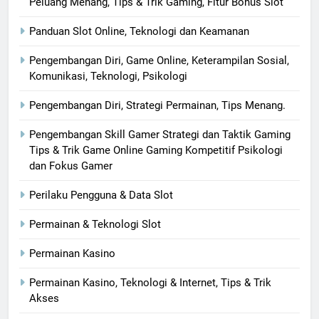
Peluang Menang, Tips & Trik Gaming, Fitur Bonus Slot
Panduan Slot Online, Teknologi dan Keamanan
Pengembangan Diri, Game Online, Keterampilan Sosial,
Komunikasi, Teknologi, Psikologi
Pengembangan Diri, Strategi Permainan, Tips Menang.
Pengembangan Skill Gamer Strategi dan Taktik Gaming
Tips & Trik Game Online Gaming Kompetitif Psikologi
dan Fokus Gamer
Perilaku Pengguna & Data Slot
Permainan & Teknologi Slot
Permainan Kasino
Permainan Kasino, Teknologi & Internet, Tips & Trik
Akses