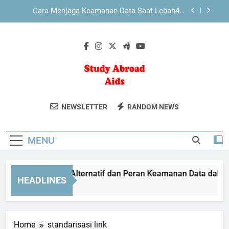
Skip
Daftar Edwinslot di Android dan iOS dengan
to
Langkah Praktis untuk Pengguna Baru
content
Daftar Lebah4D di Android dan iOS dengan Akses
Lebih Fleksibel
EDWINSLOT Link Alternatif dan Peran Keamanan
Data dalam Aktivitas Digital
Cara Menjaga Keamanan Data Saat Lebah4D
Login
Study Abroad
Temukan Panduan Lengkap Untuk
Daftar Edwinslot di Android dan iOS dengan
NEWSLETTER
RANDOM NEWS
Langkah Praktis untuk Pengguna Baru
Aids
Kuliah Di Luar Negeri Di Study Abroad
Daftar Lebah4D di Android dan iOS dengan Akses
Aids. Informasi Beasiswa, Persiapan,
Lebih Fleksibel
MENU
Dan Tips.
WINSLOT Link Alternatif dan Peran Keamanan Data dalam Aktiv
HEADLINES
Month Ago
Home
standarisasi link