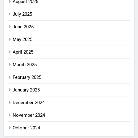
August 2025
July 2025
June 2025
May 2025
April 2025
March 2025
February 2025
January 2025
December 2024
November 2024
October 2024