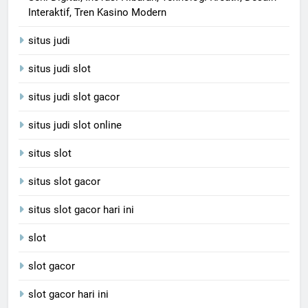
Interaktif, Tren Kasino Modern
situs judi
situs judi slot
situs judi slot gacor
situs judi slot online
situs slot
situs slot gacor
situs slot gacor hari ini
slot
slot gacor
slot gacor hari ini