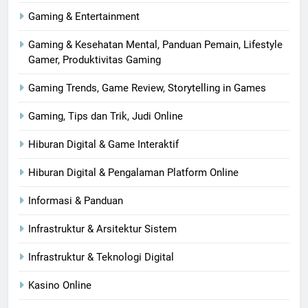
Gaming & Entertainment
Gaming & Kesehatan Mental, Panduan Pemain, Lifestyle
Gamer, Produktivitas Gaming
Gaming Trends, Game Review, Storytelling in Games
Gaming, Tips dan Trik, Judi Online
Hiburan Digital & Game Interaktif
Hiburan Digital & Pengalaman Platform Online
Informasi & Panduan
Infrastruktur & Arsitektur Sistem
Infrastruktur & Teknologi Digital
Kasino Online