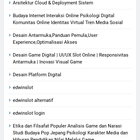
Arsitektur Cloud & Deployment Sistem
Budaya Internet Interaksi Online Psikologi Digital
Komunitas Online Identitas Virtual Tren Media Sosial
Desain Antarmuka,Panduan Pemula,User
Experience,Optimalisasi Akses
Desain Game Digital | UI/UX Slot Online | Responsivitas
Antarmuka | Inovasi Visual Game
Desain Platform Digital
edwinslot
edwinslot alternatif
edwinslot login
Etika dan Filsafat Populer Analisis Game dan Narasi
Studi Budaya Pop Jepang Psikologi Karakter Media dan
Hiburan Pendidikan Nilai Melalui Game