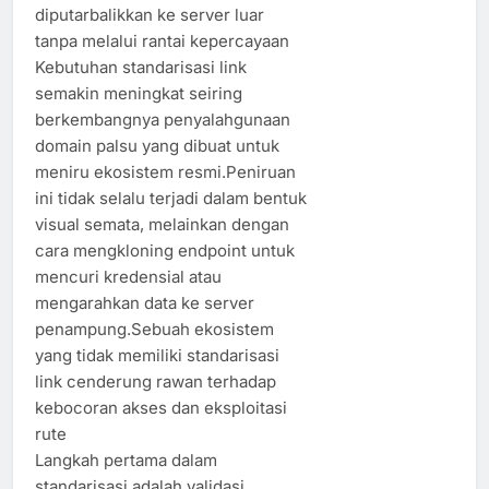
diputarbalikkan ke server luar
tanpa melalui rantai kepercayaan
Kebutuhan standarisasi link
semakin meningkat seiring
berkembangnya penyalahgunaan
domain palsu yang dibuat untuk
meniru ekosistem resmi.Peniruan
ini tidak selalu terjadi dalam bentuk
visual semata, melainkan dengan
cara mengkloning endpoint untuk
mencuri kredensial atau
mengarahkan data ke server
penampung.Sebuah ekosistem
yang tidak memiliki standarisasi
link cenderung rawan terhadap
kebocoran akses dan eksploitasi
rute
Langkah pertama dalam
standarisasi adalah validasi