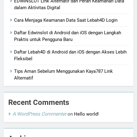
EDWINSLOT Link Alternatif dan Peran Keamanan Data
dalam Aktivitas Digital
Cara Menjaga Keamanan Data Saat Lebah4D Login
Daftar Edwinslot di Android dan iOS dengan Langkah
Praktis untuk Pengguna Baru
Daftar Lebah4D di Android dan iOS dengan Akses Lebih
Fleksibel
Tips Aman Sebelum Menggunakan Kaya787 Link
Alternatif
Recent Comments
A WordPress Commenter
on
Hello world!