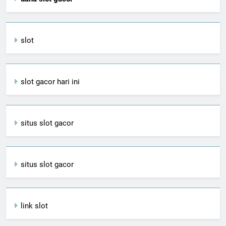
slot
slot gacor hari ini
situs slot gacor
situs slot gacor
link slot