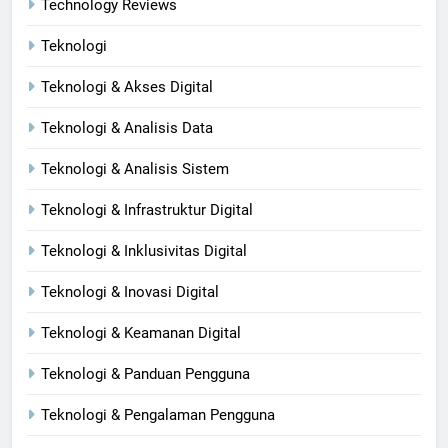
Technology Reviews
Teknologi
Teknologi & Akses Digital
Teknologi & Analisis Data
Teknologi & Analisis Sistem
Teknologi & Infrastruktur Digital
Teknologi & Inklusivitas Digital
Teknologi & Inovasi Digital
Teknologi & Keamanan Digital
Teknologi & Panduan Pengguna
Teknologi & Pengalaman Pengguna