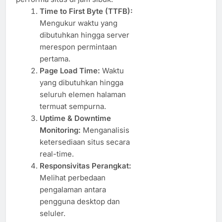
Time to First Byte (TTFB):
Mengukur waktu yang
dibutuhkan hingga server
merespon permintaan
pertama.
Page Load Time:
Waktu
yang dibutuhkan hingga
seluruh elemen halaman
termuat sempurna.
Uptime & Downtime
Monitoring:
Menganalisis
ketersediaan situs secara
real-time.
Responsivitas Perangkat:
Melihat perbedaan
pengalaman antara
pengguna desktop dan
seluler.