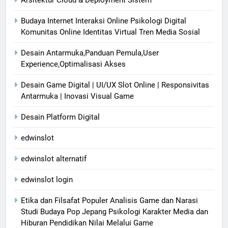
Budaya Internet Interaksi Online Psikologi Digital
Komunitas Online Identitas Virtual Tren Media Sosial
Desain Antarmuka,Panduan Pemula,User
Experience,Optimalisasi Akses
Desain Game Digital | UI/UX Slot Online | Responsivitas
Antarmuka | Inovasi Visual Game
Desain Platform Digital
edwinslot
edwinslot alternatif
edwinslot login
Etika dan Filsafat Populer Analisis Game dan Narasi
Studi Budaya Pop Jepang Psikologi Karakter Media dan
Hiburan Pendidikan Nilai Melalui Game