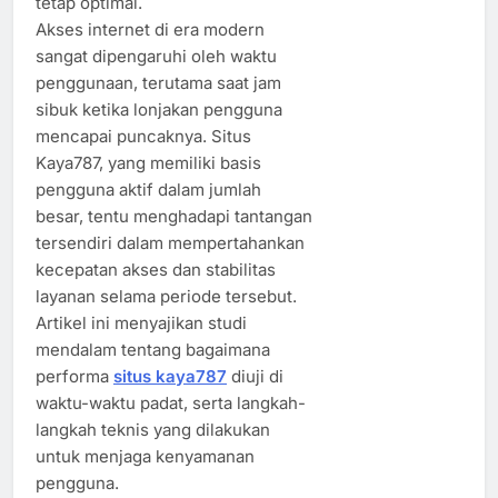
tetap optimal.
Akses internet di era modern
sangat dipengaruhi oleh waktu
penggunaan, terutama saat jam
sibuk ketika lonjakan pengguna
mencapai puncaknya. Situs
Kaya787, yang memiliki basis
pengguna aktif dalam jumlah
besar, tentu menghadapi tantangan
tersendiri dalam mempertahankan
kecepatan akses dan stabilitas
layanan selama periode tersebut.
Artikel ini menyajikan studi
mendalam tentang bagaimana
performa
situs kaya787
diuji di
waktu-waktu padat, serta langkah-
langkah teknis yang dilakukan
untuk menjaga kenyamanan
pengguna.