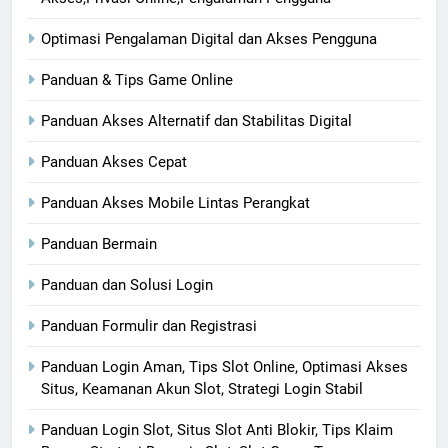
Optimasi Pengalaman Digital dan Akses Pengguna
Panduan & Tips Game Online
Panduan Akses Alternatif dan Stabilitas Digital
Panduan Akses Cepat
Panduan Akses Mobile Lintas Perangkat
Panduan Bermain
Panduan dan Solusi Login
Panduan Formulir dan Registrasi
Panduan Login Aman, Tips Slot Online, Optimasi Akses
Situs, Keamanan Akun Slot, Strategi Login Stabil
Panduan Login Slot, Situs Slot Anti Blokir, Tips Klaim