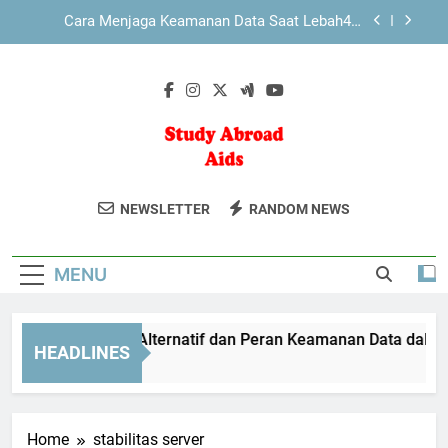
Skip
Daftar Edwinslot di Android dan iOS dengan
to
Langkah Praktis untuk Pengguna Baru
content
Daftar Lebah4D di Android dan iOS dengan Akses
Lebih Fleksibel
EDWINSLOT Link Alternatif dan Peran Keamanan
Data dalam Aktivitas Digital
Cara Menjaga Keamanan Data Saat Lebah4D
Login
Study Abroad
Temukan Panduan Lengkap Untuk
Daftar Edwinslot di Android dan iOS dengan
NEWSLETTER
RANDOM NEWS
Langkah Praktis untuk Pengguna Baru
Aids
Kuliah Di Luar Negeri Di Study Abroad
Daftar Lebah4D di Android dan iOS dengan Akses
Aids. Informasi Beasiswa, Persiapan,
Lebih Fleksibel
MENU
Dan Tips.
WINSLOT Link Alternatif dan Peran Keamanan Data dalam Aktiv
HEADLINES
Month Ago
Home
stabilitas server