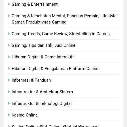
Gaming & Entertainment
Gaming & Kesehatan Mental, Panduan Pemain, Lifestyle
Gamer, Produktivitas Gaming
Gaming Trends, Game Review, Storytelling in Games
Gaming, Tips dan Trik, Judi Online
Hiburan Digital & Game Interaktif
Hiburan Digital & Pengalaman Platform Online
Informasi & Panduan
Infrastruktur & Arsitektur Sistem
Infrastruktur & Teknologi Digital
Kasino Online
Kasino Online, Slot Online, Strategi Permainan