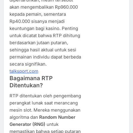
akan mengembalikan Rp960.000
kepada pemain, sementara
Rp40.000 sisanya menjadi
keuntungan bagi kasino. Penting
untuk dicatat bahwa RTP dihitung
berdasarkan jutaan putaran,
sehingga hasil aktual untuk sesi
permainan individu dapat berbeda
secara signifikan.
talksport.com
Bagaimana RTP
Ditentukan?
RTP ditentukan oleh pengembang
perangkat lunak saat merancang
mesin slot. Mereka menggunakan
algoritma dan
Random Number
Generator (RNG)
untuk
memastikan bahwa setiap putaran