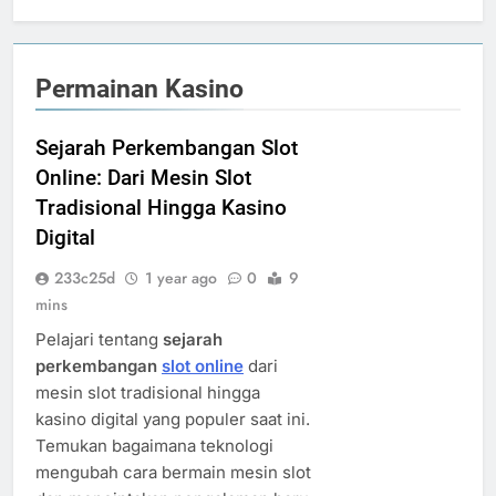
Permainan Kasino
Sejarah Perkembangan Slot
Online: Dari Mesin Slot
Tradisional Hingga Kasino
Digital
233c25d
1 year ago
0
9
mins
Pelajari tentang
sejarah
perkembangan
slot online
dari
mesin slot tradisional hingga
kasino digital yang populer saat ini.
Temukan bagaimana teknologi
mengubah cara bermain mesin slot