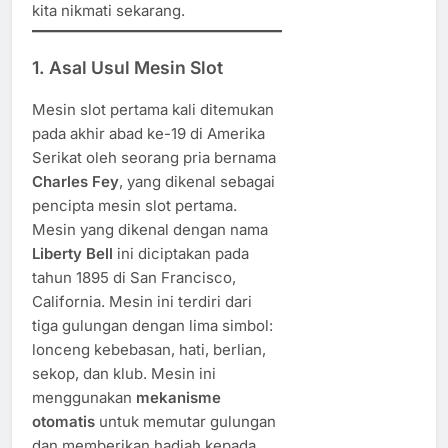
kita nikmati sekarang.
1.
Asal Usul Mesin Slot
Mesin slot pertama kali ditemukan
pada akhir abad ke-19 di Amerika
Serikat oleh seorang pria bernama
Charles Fey
, yang dikenal sebagai
pencipta mesin slot pertama.
Mesin yang dikenal dengan nama
Liberty Bell
ini diciptakan pada
tahun 1895 di San Francisco,
California. Mesin ini terdiri dari
tiga gulungan dengan lima simbol:
lonceng kebebasan, hati, berlian,
sekop, dan klub. Mesin ini
menggunakan
mekanisme
otomatis
untuk memutar gulungan
dan memberikan hadiah kepada