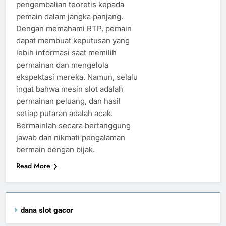
pengembalian teoretis kepada
pemain dalam jangka panjang.
Dengan memahami RTP, pemain
dapat membuat keputusan yang
lebih informasi saat memilih
permainan dan mengelola
ekspektasi mereka. Namun, selalu
ingat bahwa mesin slot adalah
permainan peluang, dan hasil
setiap putaran adalah acak.
Bermainlah secara bertanggung
jawab dan nikmati pengalaman
bermain dengan bijak.
Read More
dana slot gacor