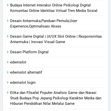
Budaya Internet Interaksi Online Psikologi Digital
Komunitas Online Identitas Virtual Tren Media Sosial
Desain Antarmuka,Panduan Pemula,User
Experience,Optimalisasi Akses
Desain Game Digital | UI/UX Slot Online | Responsivitas
Antarmuka | Inovasi Visual Game
Desain Platform Digital
edwinslot
edwinslot alternatif
edwinslot login
Etika dan Filsafat Populer Analisis Game dan Narasi
Studi Budaya Pop Jepang Psikologi Karakter Media dan
Hiburan Pendidikan Nilai Melalui Game