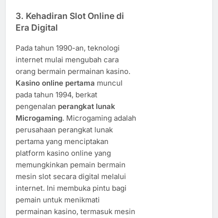
3.
Kehadiran Slot Online di
Era Digital
Pada tahun 1990-an, teknologi
internet mulai mengubah cara
orang bermain permainan kasino.
Kasino online pertama
muncul
pada tahun 1994, berkat
pengenalan
perangkat lunak
Microgaming
. Microgaming adalah
perusahaan perangkat lunak
pertama yang menciptakan
platform kasino online yang
memungkinkan pemain bermain
mesin slot secara digital melalui
internet. Ini membuka pintu bagi
pemain untuk menikmati
permainan kasino, termasuk mesin