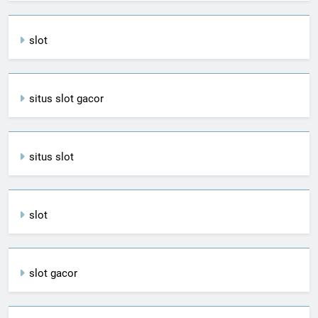
slot
situs slot gacor
situs slot
slot
slot gacor