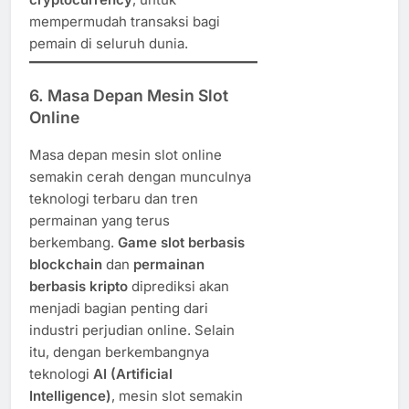
mempermudah transaksi bagi
pemain di seluruh dunia.
6.
Masa Depan Mesin Slot
Online
Masa depan mesin slot online
semakin cerah dengan munculnya
teknologi terbaru dan tren
permainan yang terus
berkembang.
Game slot berbasis
blockchain
dan
permainan
berbasis kripto
diprediksi akan
menjadi bagian penting dari
industri perjudian online. Selain
itu, dengan berkembangnya
teknologi
AI (Artificial
Intelligence)
, mesin slot semakin