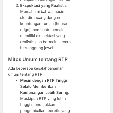
Ekspektasi yang Realistis
:
Memahami bahwa mesin
slot dirancang dengan
keuntungan rumah (house
edge) membantu pemain
memiliki ekspektasi yang
realistis dan bermain secara
bertanggung jawab.
Mitos Umum tentang RTP
Ada beberapa kesalahpahaman
umum tentang RTP:
Mesin dengan RTP Tinggi
Selalu Memberikan
Kemenangan Lebih Sering
:
Meskipun RTP yang lebih
tinggi menunjukkan
pengembalian teoretis yang