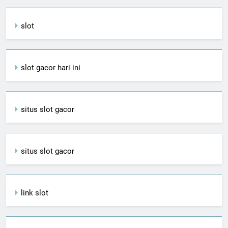
slot
slot gacor hari ini
situs slot gacor
situs slot gacor
link slot