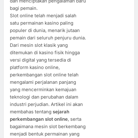
dan menciptakan pengalaman baru
bagi pemain.
Slot online telah menjadi salah
satu permainan kasino paling
populer di dunia, menarik jutaan
pemain dari seluruh penjuru dunia.
Dari mesin slot klasik yang
ditemukan di kasino fisik hingga
versi digital yang tersedia di
platform kasino online,
perkembangan slot online telah
mengalami perjalanan panjang
yang mencerminkan kemajuan
teknologi dan perubahan dalam
industri perjudian. Artikel ini akan
membahas tentang
sejarah
perkembangan slot online
, serta
bagaimana mesin slot berkembang
menjadi bentuk permainan yang