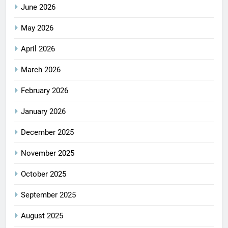
June 2026
May 2026
April 2026
March 2026
February 2026
January 2026
December 2025
November 2025
October 2025
September 2025
August 2025