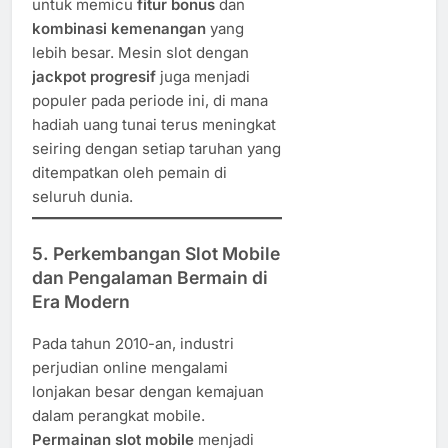
untuk memicu
fitur bonus
dan
kombinasi kemenangan
yang
lebih besar. Mesin slot dengan
jackpot progresif
juga menjadi
populer pada periode ini, di mana
hadiah uang tunai terus meningkat
seiring dengan setiap taruhan yang
ditempatkan oleh pemain di
seluruh dunia.
5.
Perkembangan Slot Mobile
dan Pengalaman Bermain di
Era Modern
Pada tahun 2010-an, industri
perjudian online mengalami
lonjakan besar dengan kemajuan
dalam perangkat mobile.
Permainan slot mobile
menjadi