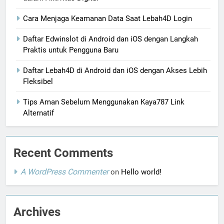
Cara Menjaga Keamanan Data Saat Lebah4D Login
Daftar Edwinslot di Android dan iOS dengan Langkah
Praktis untuk Pengguna Baru
Daftar Lebah4D di Android dan iOS dengan Akses Lebih
Fleksibel
Tips Aman Sebelum Menggunakan Kaya787 Link
Alternatif
Recent Comments
A WordPress Commenter
on
Hello world!
Archives