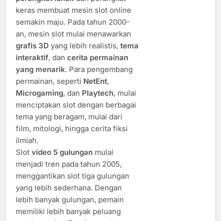
keras membuat mesin slot online
semakin maju. Pada tahun 2000-
an, mesin slot mulai menawarkan
grafis 3D
yang lebih realistis,
tema
interaktif
, dan
cerita permainan
yang menarik
. Para pengembang
permainan, seperti
NetEnt
,
Microgaming
, dan
Playtech
, mulai
menciptakan slot dengan berbagai
tema yang beragam, mulai dari
film, mitologi, hingga cerita fiksi
ilmiah.
Slot
video 5 gulungan
mulai
menjadi tren pada tahun 2005,
menggantikan slot tiga gulungan
yang lebih sederhana. Dengan
lebih banyak gulungan, pemain
memiliki lebih banyak peluang