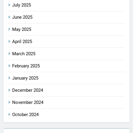
July 2025
June 2025
May 2025
April 2025
March 2025
February 2025
January 2025
December 2024
November 2024
October 2024