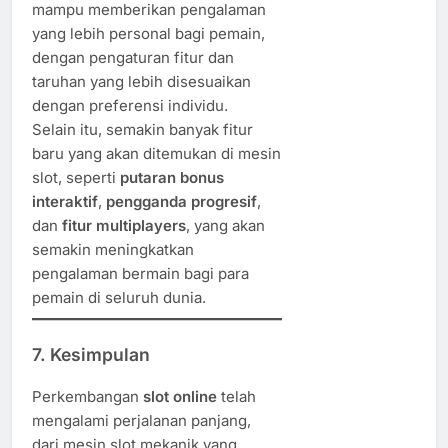
mampu memberikan pengalaman
yang lebih personal bagi pemain,
dengan pengaturan fitur dan
taruhan yang lebih disesuaikan
dengan preferensi individu.
Selain itu, semakin banyak fitur
baru yang akan ditemukan di mesin
slot, seperti
putaran bonus
interaktif
,
pengganda progresif
,
dan
fitur multiplayers
, yang akan
semakin meningkatkan
pengalaman bermain bagi para
pemain di seluruh dunia.
7.
Kesimpulan
Perkembangan
slot online
telah
mengalami perjalanan panjang,
dari mesin slot mekanik yang