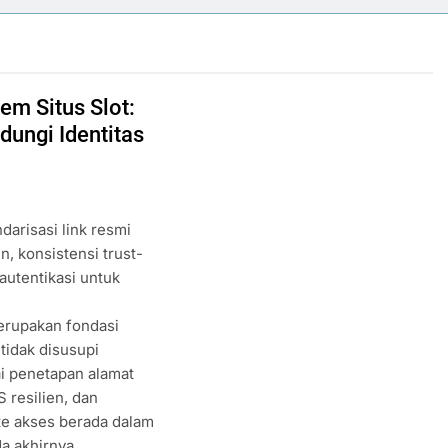
em Situs Slot:
ungi Identitas
arisasi link resmi
n, konsistensi trust-
 autentikasi untuk
merupakan fondasi
tidak disusupi
ai penetapan alamat
 resilien, dan
ute akses berada dalam
da akhirnya