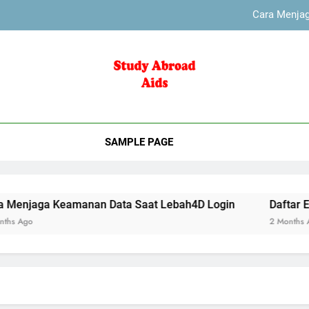
Cara Menja
Daftar Edwinslot di Android dan iOS denga
Daftar Lebah4D di Android
dy Abroad Aids
EDWINSLOT Link Alternatif dan Peran 
nduan Lengkap Untuk Kuliah Di Luar Negeri Di Study Abroad A
Cara Menja
SAMPLE PAGE
Daftar Edwinslot di Android dan iOS denga
Daftar Lebah4D di Android
amanan Data Saat Lebah4D Login
Daftar Edwinslot di 
2 Months Ago