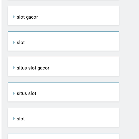
slot gacor
slot
situs slot gacor
situs slot
slot