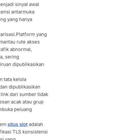
enjadi sinyal awal
tensi antarmuka
ong yang hanya
darisasi.Platform yang
emantau rute akses
afik abnormal,
a, sering
ruan dipublikasikan
 tata kelola
 dan dipublikasikan
link dari sumber tidak
pesan acak atau grup
embuka peluang
stem
situs slot
adalah
fikasi TLS konsistensi
asi yang