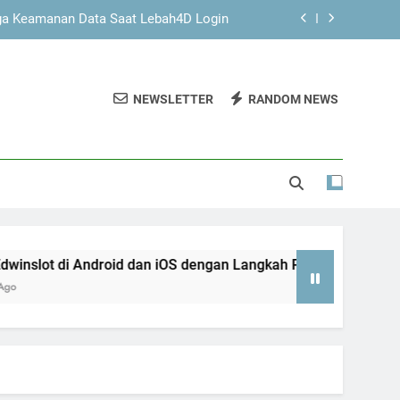
ga Keamanan Data Saat Lebah4D Login
n Langkah Praktis untuk Pengguna Baru
 dan iOS dengan Akses Lebih Fleksibel
NEWSLETTER
RANDOM NEWS
Keamanan Data dalam Aktivitas Digital
ids. Informasi Beasiswa, Persiapan, Dan Tips.
ga Keamanan Data Saat Lebah4D Login
n Langkah Praktis untuk Pengguna Baru
 dan iOS dengan Akses Lebih Fleksibel
Android dan iOS dengan Langkah Praktis untuk Pengguna Baru