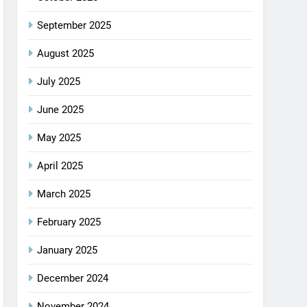
September 2025
August 2025
July 2025
June 2025
May 2025
April 2025
March 2025
February 2025
January 2025
December 2024
November 2024