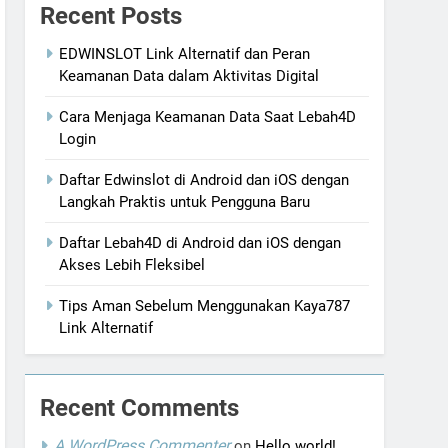
Recent Posts
EDWINSLOT Link Alternatif dan Peran
Keamanan Data dalam Aktivitas Digital
Cara Menjaga Keamanan Data Saat Lebah4D
Login
Daftar Edwinslot di Android dan iOS dengan
Langkah Praktis untuk Pengguna Baru
Daftar Lebah4D di Android dan iOS dengan
Akses Lebih Fleksibel
Tips Aman Sebelum Menggunakan Kaya787
Link Alternatif
Recent Comments
A WordPress Commenter
on
Hello world!