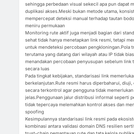
sehingga perbedaan visual sekecil apa pun dapat m
duplikasi akses.Meski bukan metode utama, konsis
mempercepat deteksi manual terhadap tautan bod
meniru permukaan
Monitoring rute aktif juga menjadi bagian dari stan
sehat tidak hanya menetapkan link resmi, tetapi m
untuk mendeteksi percobaan pengkloningan.Pola tr
terutama yang datang dari wilayah atau IP tidak bias
menandakan percobaan penyusupan sebelum link ti
secara luas
Pada tingkat kebijakan, standarisasi link memerlukan
berkelanjutan.Rute resmi harus diperbaharui, diuji,
secara terkontrol agar pengguna tidak memerlukan 
jelas.Penggunaan jalur distribusi informal seperti 
tidak tepercaya melemahkan kontrol akses dan m
spoofing
Kesimpulannya standarisasi link resmi pada ekosi
kombinasi antara validasi domain DNS resilien serti
trust-chain pemantauan rute dan tata kelola publik