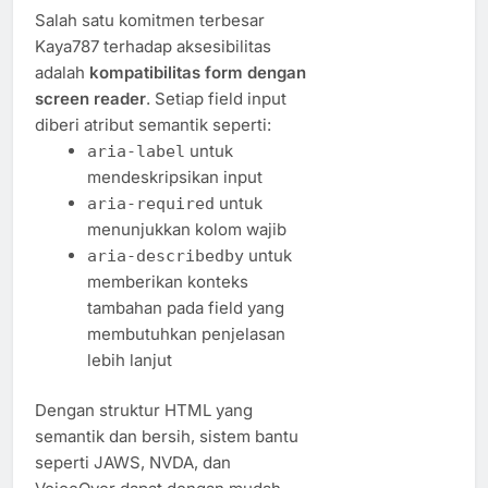
Salah satu komitmen terbesar
Kaya787 terhadap aksesibilitas
adalah
kompatibilitas form dengan
screen reader
. Setiap field input
diberi atribut semantik seperti:
untuk
aria-label
mendeskripsikan input
untuk
aria-required
menunjukkan kolom wajib
untuk
aria-describedby
memberikan konteks
tambahan pada field yang
membutuhkan penjelasan
lebih lanjut
Dengan struktur HTML yang
semantik dan bersih, sistem bantu
seperti JAWS, NVDA, dan