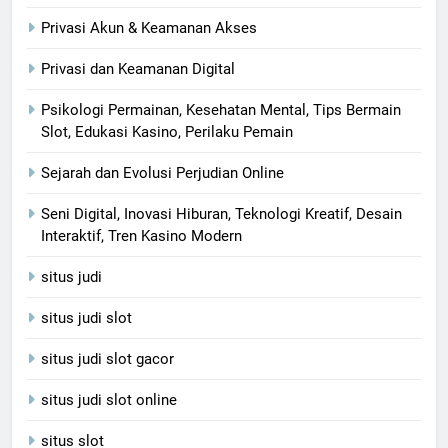
Privasi Akun & Keamanan Akses
Privasi dan Keamanan Digital
Psikologi Permainan, Kesehatan Mental, Tips Bermain
Slot, Edukasi Kasino, Perilaku Pemain
Sejarah dan Evolusi Perjudian Online
Seni Digital, Inovasi Hiburan, Teknologi Kreatif, Desain
Interaktif, Tren Kasino Modern
situs judi
situs judi slot
situs judi slot gacor
situs judi slot online
situs slot