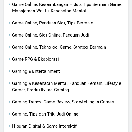
Game Online, Keseimbangan Hidup, Tips Bermain Game,
Manajemen Waktu, Kesehatan Mental
Game Online, Panduan Slot, Tips Bermain
Game Online, Slot Online, Panduan Judi
Game Online, Teknologi Game, Strategi Bermain
Game RPG & Eksplorasi
Gaming & Entertainment
Gaming & Kesehatan Mental, Panduan Pemain, Lifestyle
Gamer, Produktivitas Gaming
Gaming Trends, Game Review, Storytelling in Games
Gaming, Tips dan Trik, Judi Online
Hiburan Digital & Game Interaktif