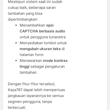
Meskipun sistem saat ini sudah
cukup baik, beberapa saran
tambahan yang bisa
dipertimbangkan:
Menambahkan
opsi
CAPTCHA berbasis audio
untuk pengguna tunanetra
Menyediakan tombol untuk
mengubah ukuran teks
di
halaman form
Menawarkan
mode kontras
tinggi
sebagai pengaturan
tambahan
Dengan fitur-fitur tersebut,
Kaya787 dapat lebih memperluas
jangkauan layanannya ke semua
segmen pengguna, tanpa
terkecuali.