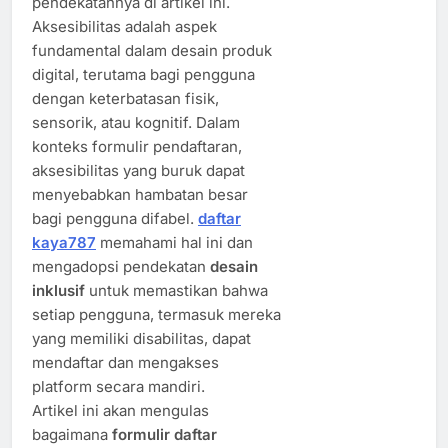
pendekatannya di artikel ini.
Aksesibilitas adalah aspek
fundamental dalam desain produk
digital, terutama bagi pengguna
dengan keterbatasan fisik,
sensorik, atau kognitif. Dalam
konteks formulir pendaftaran,
aksesibilitas yang buruk dapat
menyebabkan hambatan besar
bagi pengguna difabel.
daftar
kaya787
memahami hal ini dan
mengadopsi pendekatan
desain
inklusif
untuk memastikan bahwa
setiap pengguna, termasuk mereka
yang memiliki disabilitas, dapat
mendaftar dan mengakses
platform secara mandiri.
Artikel ini akan mengulas
bagaimana
formulir daftar