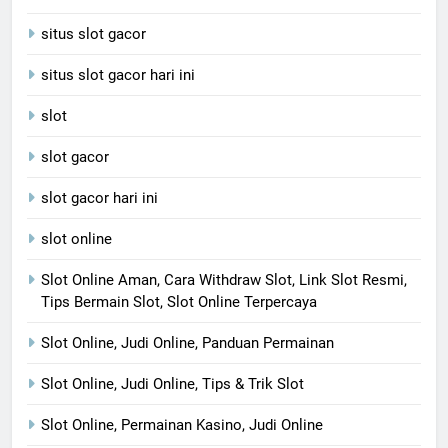
situs slot gacor
situs slot gacor hari ini
slot
slot gacor
slot gacor hari ini
slot online
Slot Online Aman, Cara Withdraw Slot, Link Slot Resmi,
Tips Bermain Slot, Slot Online Terpercaya
Slot Online, Judi Online, Panduan Permainan
Slot Online, Judi Online, Tips & Trik Slot
Slot Online, Permainan Kasino, Judi Online