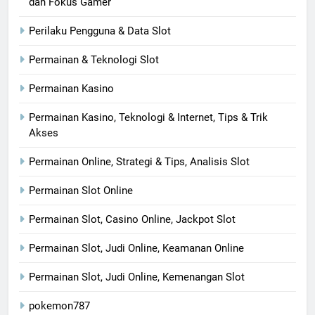
dan Fokus Gamer
Perilaku Pengguna & Data Slot
Permainan & Teknologi Slot
Permainan Kasino
Permainan Kasino, Teknologi & Internet, Tips & Trik
Akses
Permainan Online, Strategi & Tips, Analisis Slot
Permainan Slot Online
Permainan Slot, Casino Online, Jackpot Slot
Permainan Slot, Judi Online, Keamanan Online
Permainan Slot, Judi Online, Kemenangan Slot
pokemon787