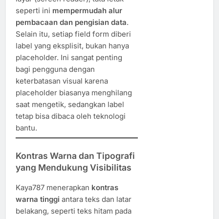
seperti ini
mempermudah alur
pembacaan dan pengisian data
.
Selain itu, setiap field form diberi
label yang eksplisit, bukan hanya
placeholder. Ini sangat penting
bagi pengguna dengan
keterbatasan visual karena
placeholder biasanya menghilang
saat mengetik, sedangkan label
tetap bisa dibaca oleh teknologi
bantu.
Kontras Warna dan Tipografi
yang Mendukung Visibilitas
Kaya787 menerapkan
kontras
warna tinggi
antara teks dan latar
belakang, seperti teks hitam pada