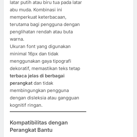
latar putih atau biru tua pada latar
abu muda. Kombinasi ini
memperkuat keterbacaan,
terutama bagi pengguna dengan
penglihatan rendah atau buta
warna.
Ukuran font yang digunakan
minimal 16px dan tidak
menggunakan gaya tipografi
dekoratif, memastikan teks tetap
terbaca jelas di berbagai
perangkat
dan tidak
membingungkan pengguna
dengan disleksia atau gangguan
kognitif ringan.
Kompatibilitas dengan
Perangkat Bantu