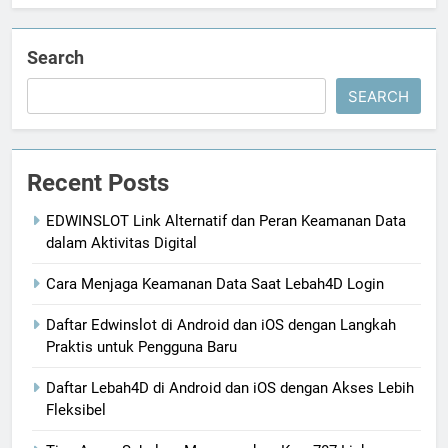
Search
SEARCH
Recent Posts
EDWINSLOT Link Alternatif dan Peran Keamanan Data
dalam Aktivitas Digital
Cara Menjaga Keamanan Data Saat Lebah4D Login
Daftar Edwinslot di Android dan iOS dengan Langkah
Praktis untuk Pengguna Baru
Daftar Lebah4D di Android dan iOS dengan Akses Lebih
Fleksibel