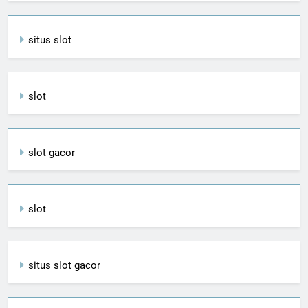
situs slot
slot
slot gacor
slot
situs slot gacor