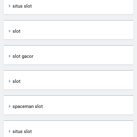
situs slot
slot
slot gacor
slot
spaceman slot
situs slot